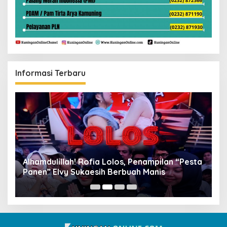
Informasi Terbaru
Alhamdulillah! Rofia Lolos, Penampilan “Pesta
D
Panen” Elvy Sukaesih Berbuah Manis
K
D