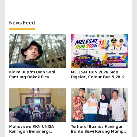
dengan PKK dan
Miliki Seragam SMK,
Puskesmas, Fokus Edukasi
Semangat Belajarnya Tak
ASI, Cegah Stunting hingga
Pernah Padam
Perawatan Lansia
News Feed
Klaim Bupati Dian Soal
MELESAT RUN 2026 Siap
Puntung Rokok Picu
Digelar, Colour Run 5,28 Km
Karhutla Dibantah Gema
Jadi Ajang Sport Tourism
Jabar Hejo, Sebut Tak
dan Promosi Kuningan
Sesuai Kajian Ilmiah
Mahasiswa KKN UNISA
Terharu! Baznas Kuningan
Kuningan Bersinergi
Bantu Siswi Kurang Mampu
dengan PKK dan
Miliki Seragam SMK,