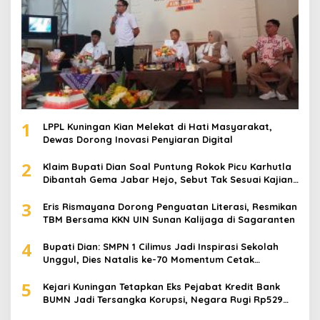
1
LPPL Kuningan Kian Melekat di Hati Masyarakat,
Dewas Dorong Inovasi Penyiaran Digital
2
Klaim Bupati Dian Soal Puntung Rokok Picu Karhutla
Dibantah Gema Jabar Hejo, Sebut Tak Sesuai Kajian
Ilmiah
3
Eris Rismayana Dorong Penguatan Literasi, Resmikan
TBM Bersama KKN UIN Sunan Kalijaga di Sagaranten
4
Bupati Dian: SMPN 1 Cilimus Jadi Inspirasi Sekolah
Unggul, Dies Natalis ke-70 Momentum Cetak
Generasi Emas
5
Kejari Kuningan Tetapkan Eks Pejabat Kredit Bank
BUMN Jadi Tersangka Korupsi, Negara Rugi Rp529
Juta