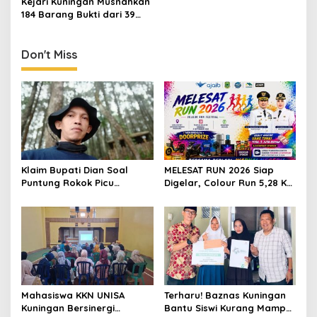
Kejari Kuningan Musnahkan
Emas
184 Barang Bukti dari 39
Perkara Inkrah, Sabu
Direbus agar Tak Bisa
Digunakan Lagi
Don't Miss
Klaim Bupati Dian Soal
MELESAT RUN 2026 Siap
Puntung Rokok Picu
Digelar, Colour Run 5,28 Km
Karhutla Dibantah Gema
Jadi Ajang Sport Tourism
Jabar Hejo, Sebut Tak
dan Promosi Kuningan
Sesuai Kajian Ilmiah
Mahasiswa KKN UNISA
Terharu! Baznas Kuningan
Kuningan Bersinergi
Bantu Siswi Kurang Mampu