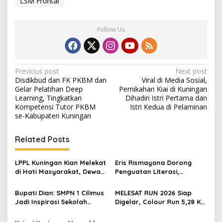
LSM Frontal
Follow Us
Post
Previous post
Next post
Disdikbud dan FK PKBM dan
Viral di Media Sosial,
navigation
Gelar Pelatihan Deep
Pernikahan Kiai di Kuningan
Learning, Tingkatkan
Dihadiri Istri Pertama dan
Kompetensi Tutor PKBM
Istri Kedua di Pelaminan
se-Kabupaten Kuningan
Related Posts
LPPL Kuningan Kian Melekat
Eris Rismayana Dorong
di Hati Masyarakat, Dewas
Penguatan Literasi,
Dorong Inovasi Penyiaran
Resmikan TBM Bersama
Digital
KKN UIN Sunan Kalijaga di
Bupati Dian: SMPN 1 Cilimus
MELESAT RUN 2026 Siap
Sagaranten
Jadi Inspirasi Sekolah
Digelar, Colour Run 5,28 Km
Unggul, Dies Natalis ke-70
Jadi Ajang Sport Tourism
Momentum Cetak Generasi
dan Promosi Kuningan