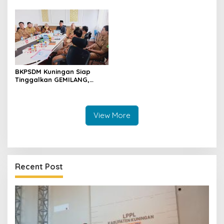
Puskesmas, Fokus Edukasi
Semangat Belajarnya Tak
ASI, Cegah Stunting hingga
Pernah Padam
Perawatan Lansia
BKPSDM Kuningan Siap
Tinggalkan GEMILANG,
Beralih ke SIMATA BKN
untuk Perkuat Sistem Merit
ASN
View More
Recent Post