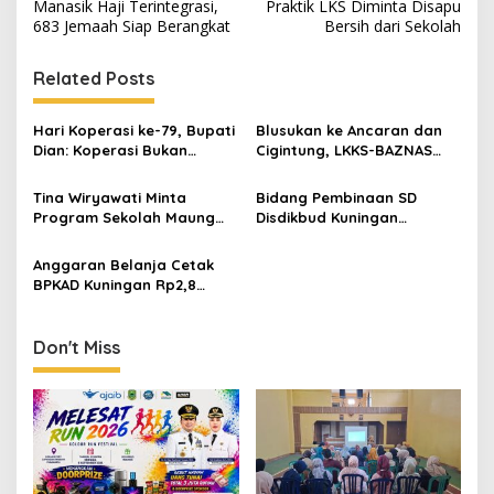
Manasik Haji Terintegrasi,
Praktik LKS Diminta Disapu
683 Jemaah Siap Berangkat
Bersih dari Sekolah
Related Posts
Hari Koperasi ke-79, Bupati
Blusukan ke Ancaran dan
Dian: Koperasi Bukan
Cigintung, LKKS-BAZNAS
Sekadar Wadah Ekonomi,
Kuningan Salurkan Bantuan
tapi Membangun
untuk Warga Disabilitas
Tina Wiryawati Minta
Bidang Pembinaan SD
Kesejahteraan
dan Dhuafa
Program Sekolah Maung
Disdikbud Kuningan
Disosialisasikan Secara
Semangati Peserta OSN-K
Maksimal, Jangan Sampai
2026, Dorong Lahirnya
Anggaran Belanja Cetak
Timbulkan Kebingungan di
Generasi Unggul
BPKAD Kuningan Rp2,8
Masyarakat
Miliar Disorot, LSM Frontal
Minta Transparansi
Don't Miss