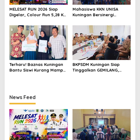
MELESAT RUN 2026 Siap
Mahasiswa KKN UNISA
Digelar, Colour Run 5,28 Km
Kuningan Bersinergi
Jadi Ajang Sport Tourism
dengan PKK dan
dan Promosi Kuningan
Puskesmas, Fokus Edukasi
ASI, Cegah Stunting hingga
Perawatan Lansia
Terharu! Baznas Kuningan
BKPSDM Kuningan Siap
Bantu Siswi Kurang Mampu
Tinggalkan GEMILANG,
Miliki Seragam SMK,
Beralih ke SIMATA BKN
Semangat Belajarnya Tak
untuk Perkuat Sistem Merit
Pernah Padam
ASN
News Feed