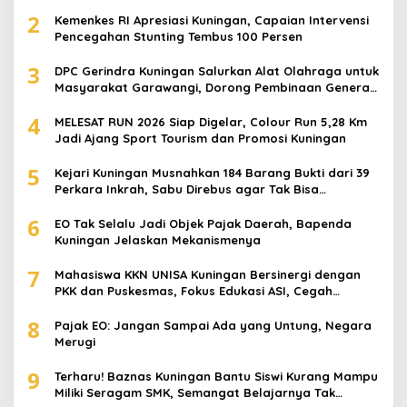
Juta
2
Kemenkes RI Apresiasi Kuningan, Capaian Intervensi
Pencegahan Stunting Tembus 100 Persen
3
DPC Gerindra Kuningan Salurkan Alat Olahraga untuk
Masyarakat Garawangi, Dorong Pembinaan Generasi
Muda
4
MELESAT RUN 2026 Siap Digelar, Colour Run 5,28 Km
Jadi Ajang Sport Tourism dan Promosi Kuningan
5
Kejari Kuningan Musnahkan 184 Barang Bukti dari 39
Perkara Inkrah, Sabu Direbus agar Tak Bisa
Digunakan Lagi
6
EO Tak Selalu Jadi Objek Pajak Daerah, Bapenda
Kuningan Jelaskan Mekanismenya
7
Mahasiswa KKN UNISA Kuningan Bersinergi dengan
PKK dan Puskesmas, Fokus Edukasi ASI, Cegah
Stunting hingga Perawatan Lansia
8
Pajak EO: Jangan Sampai Ada yang Untung, Negara
Merugi
9
Terharu! Baznas Kuningan Bantu Siswi Kurang Mampu
Miliki Seragam SMK, Semangat Belajarnya Tak