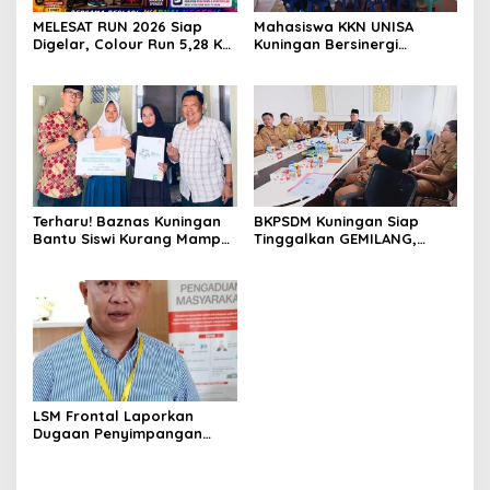
MELESAT RUN 2026 Siap
Mahasiswa KKN UNISA
Digelar, Colour Run 5,28 Km
Kuningan Bersinergi
Jadi Ajang Sport Tourism
dengan PKK dan
dan Promosi Kuningan
Puskesmas, Fokus Edukasi
ASI, Cegah Stunting hingga
Perawatan Lansia
Terharu! Baznas Kuningan
BKPSDM Kuningan Siap
Bantu Siswi Kurang Mampu
Tinggalkan GEMILANG,
Miliki Seragam SMK,
Beralih ke SIMATA BKN
Semangat Belajarnya Tak
untuk Perkuat Sistem Merit
Pernah Padam
ASN
LSM Frontal Laporkan
Dugaan Penyimpangan
Dana GU Disdik Rp3,1 Miliar
ke KPK, Uha: APBD Bukan
Dana Talangan Pejabat