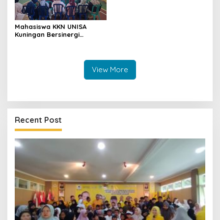
Mahasiswa KKN UNISA
Kuningan Bersinergi
dengan PKK dan
Puskesmas, Fokus Edukasi
ASI, Cegah Stunting hingga
Perawatan Lansia
View More
Recent Post