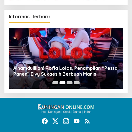
Informasi Terbaru
Alhamdulillah! Rofia Lolos, Penampilan “Pesta
D
Panen” Elvy Sukaesih Berbuah Manis
K
D