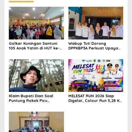
Golkar Kuningan Santuni
Wabup Tuti Dorong
105 Anak Yatim di HUT ke-
DPPKBP3A Perkuat Upaya
50 Bahlil Lahadalia,
Tekan Stunting dan
Doakan Partai Semakin
Tingkatkan Kesejahteraan
Berjaya
Keluarga
Klaim Bupati Dian Soal
MELESAT RUN 2026 Siap
Puntung Rokok Picu
Digelar, Colour Run 5,28 Km
Karhutla Dibantah Gema
Jadi Ajang Sport Tourism
Jabar Hejo, Sebut Tak
dan Promosi Kuningan
Sesuai Kajian Ilmiah