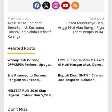
Post
Previous post
Next post
Akhiri Masa Penjabat
Pasca Mundurnya Heni,
navigation
Beruntun, U. Kusmana
Anggi Nilai Alan Suwgiri Figur
Dilantik Jadi Sekda Definitif
Tepat Pimpin PDAU
Kuningan
Related Posts
Wabup Tuti Dorong
LPPL Kuningan Kian Melekat
DPPKBP3A Perkuat Upaya
di Hati Masyarakat, Dewas
Tekan Stunting dan
Dorong Inovasi Penyiaran
Tingkatkan Kesejahteraan
Digital
Eris Rismayana Dorong
Bupati Dian: SMPN 1 Cilimus
Keluarga
Penguatan Literasi,
Jadi Inspirasi Sekolah
Resmikan TBM Bersama
Unggul, Dies Natalis ke-70
KKN UIN Sunan Kalijaga di
Momentum Cetak Generasi
MELESAT RUN 2026 Siap
Sagaranten
Emas
Digelar, Colour Run 5,28 Km
Jadi Ajang Sport Tourism
dan Promosi Kuningan
Don't Miss