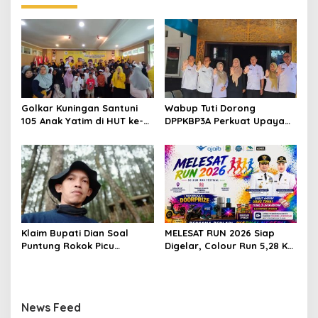
Golkar Kuningan Santuni
Wabup Tuti Dorong
105 Anak Yatim di HUT ke-
DPPKBP3A Perkuat Upaya
50 Bahlil Lahadalia,
Tekan Stunting dan
Doakan Partai Semakin
Tingkatkan Kesejahteraan
Berjaya
Keluarga
Klaim Bupati Dian Soal
MELESAT RUN 2026 Siap
Puntung Rokok Picu
Digelar, Colour Run 5,28 Km
Karhutla Dibantah Gema
Jadi Ajang Sport Tourism
Jabar Hejo, Sebut Tak
dan Promosi Kuningan
Sesuai Kajian Ilmiah
News Feed