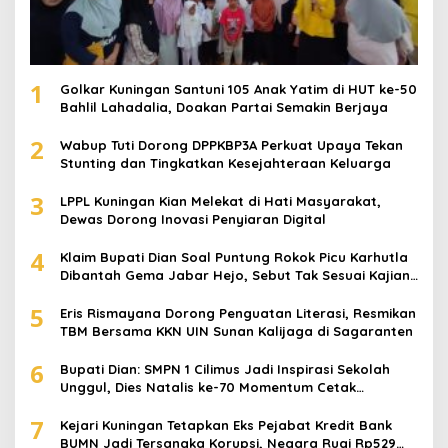
1
Golkar Kuningan Santuni 105 Anak Yatim di HUT ke-50
Bahlil Lahadalia, Doakan Partai Semakin Berjaya
2
Wabup Tuti Dorong DPPKBP3A Perkuat Upaya Tekan
Stunting dan Tingkatkan Kesejahteraan Keluarga
3
LPPL Kuningan Kian Melekat di Hati Masyarakat,
Dewas Dorong Inovasi Penyiaran Digital
4
Klaim Bupati Dian Soal Puntung Rokok Picu Karhutla
Dibantah Gema Jabar Hejo, Sebut Tak Sesuai Kajian
Ilmiah
5
Eris Rismayana Dorong Penguatan Literasi, Resmikan
TBM Bersama KKN UIN Sunan Kalijaga di Sagaranten
6
Bupati Dian: SMPN 1 Cilimus Jadi Inspirasi Sekolah
Unggul, Dies Natalis ke-70 Momentum Cetak
Generasi Emas
7
Kejari Kuningan Tetapkan Eks Pejabat Kredit Bank
BUMN Jadi Tersangka Korupsi, Negara Rugi Rp529