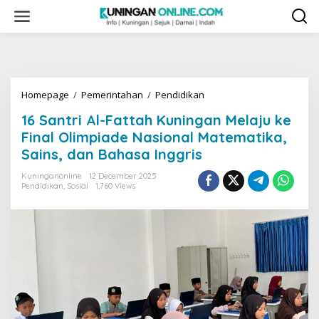
Skip
to
content
16
Homepage
/
Pemerintahan
/
Pendidikan
Santri
16 Santri Al-Fattah Kuningan Melaju ke
Al-
Fattah
Final Olimpiade Nasional Matematika,
Kuningan
Sains, dan Bahasa Inggris
Melaju
ke
Kuninganonline
12 December 2025
Final
Pendidikan
,
Sosial
1,760 Views
Olimpiade
Nasional
Matematika,
Sains,
dan
Bahasa
Inggris