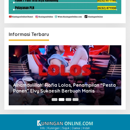
Informasi Terbaru
Alhamdulillah! Rofia Lolos, Penampilan “Pesta
D
Panen” Elvy Sukaesih Berbuah Manis
K
D