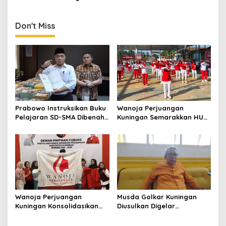
Ditarget Tangani 22
Kilometer
Don't Miss
Prabowo Instruksikan Buku
Wanoja Perjuangan
Pelajaran SD-SMA Dibenahi,
Kuningan Semarakkan HUT
Jadikan Negara ASEAN
ke-8 RI, Indah Nur Aliah:
sebagai Referensi
Perempuan Harus Sehat
dan Berdaya
Wanoja Perjuangan
Musda Golkar Kuningan
Kuningan Konsolidasikan
Diusulkan Digelar
Organisasi, Dukung
September 2026, Panitia
Kegiatan Positif Generasi
Mulai Matangkan Persiapan