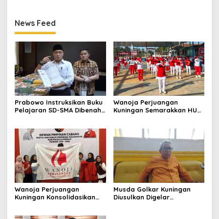
Muda
News Feed
Prabowo Instruksikan Buku
Wanoja Perjuangan
Pelajaran SD-SMA Dibenahi,
Kuningan Semarakkan HUT
Jadikan Negara ASEAN
ke-8 RI, Indah Nur Aliah:
sebagai Referensi
Perempuan Harus Sehat
dan Berdaya
Wanoja Perjuangan
Musda Golkar Kuningan
Kuningan Konsolidasikan
Diusulkan Digelar
Organisasi, Dukung
September 2026, Panitia
Kegiatan Positif Generasi
Mulai Matangkan Persiapan