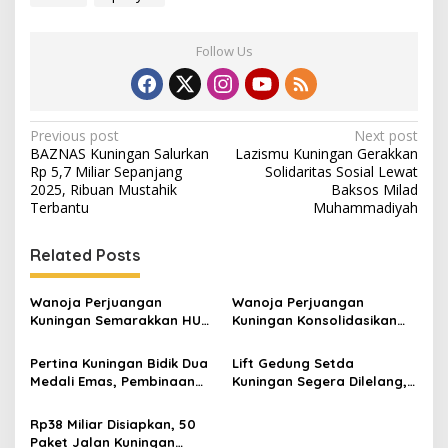
Follow Us
Post
Previous post
Next post
BAZNAS Kuningan Salurkan
Lazismu Kuningan Gerakkan
navigation
Rp 5,7 Miliar Sepanjang
Solidaritas Sosial Lewat
2025, Ribuan Mustahik
Baksos Milad
Terbantu
Muhammadiyah
Related Posts
Wanoja Perjuangan
Wanoja Perjuangan
Kuningan Semarakkan HUT
Kuningan Konsolidasikan
ke-8 RI, Indah Nur Aliah:
Organisasi, Dukung
Perempuan Harus Sehat
Kegiatan Positif Generasi
Pertina Kuningan Bidik Dua
Lift Gedung Setda
dan Berdaya
Muda
Medali Emas, Pembinaan
Kuningan Segera Dilelang,
Atlet Jadi Prioritas 2026-
Anggaran Naik Jadi Rp1,2
2030
Miliar
Rp38 Miliar Disiapkan, 50
Paket Jalan Kuningan