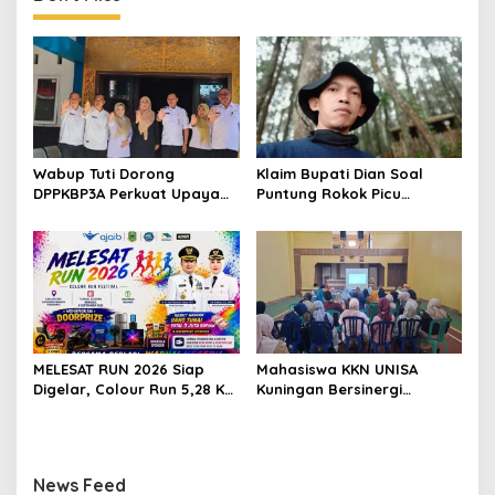
Wabup Tuti Dorong
Klaim Bupati Dian Soal
DPPKBP3A Perkuat Upaya
Puntung Rokok Picu
Tekan Stunting dan
Karhutla Dibantah Gema
Tingkatkan Kesejahteraan
Jabar Hejo, Sebut Tak
Keluarga
Sesuai Kajian Ilmiah
MELESAT RUN 2026 Siap
Mahasiswa KKN UNISA
Digelar, Colour Run 5,28 Km
Kuningan Bersinergi
Jadi Ajang Sport Tourism
dengan PKK dan
dan Promosi Kuningan
Puskesmas, Fokus Edukasi
ASI, Cegah Stunting hingga
Perawatan Lansia
News Feed