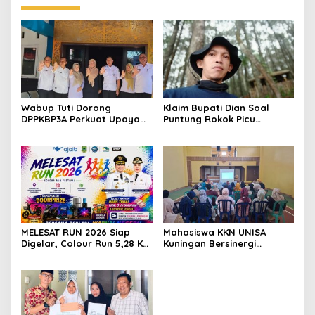
Wabup Tuti Dorong
Klaim Bupati Dian Soal
DPPKBP3A Perkuat Upaya
Puntung Rokok Picu
Tekan Stunting dan
Karhutla Dibantah Gema
Tingkatkan Kesejahteraan
Jabar Hejo, Sebut Tak
Keluarga
Sesuai Kajian Ilmiah
MELESAT RUN 2026 Siap
Mahasiswa KKN UNISA
Digelar, Colour Run 5,28 Km
Kuningan Bersinergi
Jadi Ajang Sport Tourism
dengan PKK dan
dan Promosi Kuningan
Puskesmas, Fokus Edukasi
ASI, Cegah Stunting hingga
Perawatan Lansia