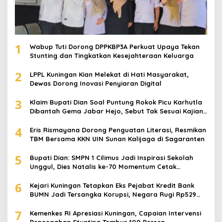
1
Wabup Tuti Dorong DPPKBP3A Perkuat Upaya Tekan
Stunting dan Tingkatkan Kesejahteraan Keluarga
2
LPPL Kuningan Kian Melekat di Hati Masyarakat,
Dewas Dorong Inovasi Penyiaran Digital
3
Klaim Bupati Dian Soal Puntung Rokok Picu Karhutla
Dibantah Gema Jabar Hejo, Sebut Tak Sesuai Kajian
Ilmiah
4
Eris Rismayana Dorong Penguatan Literasi, Resmikan
TBM Bersama KKN UIN Sunan Kalijaga di Sagaranten
5
Bupati Dian: SMPN 1 Cilimus Jadi Inspirasi Sekolah
Unggul, Dies Natalis ke-70 Momentum Cetak
Generasi Emas
6
Kejari Kuningan Tetapkan Eks Pejabat Kredit Bank
BUMN Jadi Tersangka Korupsi, Negara Rugi Rp529
Juta
7
Kemenkes RI Apresiasi Kuningan, Capaian Intervensi