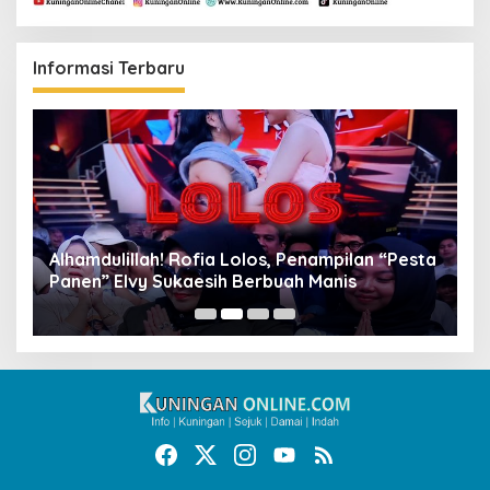
Informasi Terbaru
Alhamdulillah! Rofia Lolos, Penampilan “Pesta
D
Panen” Elvy Sukaesih Berbuah Manis
K
D