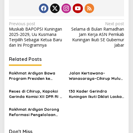
Post
Previous post
Next post
Muskab BAPOPSI Kuningan
Selama di Bulan Ramadhan
navigation
2025-2029, Uu Kusmana
Jam Kerja ASN Pemkab
Terpilih Sebagai Ketua Baru
Kuningan Ikuti SE Gubernur
dan Ini Programnya
Jabar
Related Posts
Rokhmat Ardiyan Bawa
Jalan Kertawana–
Program Presiden ke
Wanasaraya–Cihirup Mulus,
Cigadung, 400 Sambungan
Warga Apresiasi
Listrik Gratis Disalurkan
Perjuangan Anggota DPR RI
Reses di Cihirup, Kapoksi
130 Kader Gerindra
Rokhmat Ardiyan
Gerinda Komisi XII DPR RI H
Kuningan Ikuti Diklat Laskar
Rokhmat Ardiyan Salurkan
di Kiara Payung, Perkuat
PIP untuk 242 Siswa
Soliditas Hadapi Pileg 2029
Rokhmat Ardiyan Dorong
Reformasi Pengelolaan
Sampah untuk Wujudkan
Lingkungan Berkelanjutan
Don't Miss