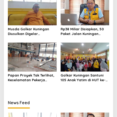
Musda Golkar Kuningan
Rp38 Miliar Disiapkan, 50
Diusulkan Digelar
Paket Jalan Kuningan
September 2026, Panitia
Ditarget Tangani 22
Mulai Matangkan Persiapan
Kilometer
Papan Proyek Tak Terlihat,
Golkar Kuningan Santuni
Keselamatan Pekerja
105 Anak Yatim di HUT ke-
Disorot dalam Rehab
50 Bahlil Lahadalia,
Gedung DPRD Kuningan
Doakan Partai Semakin
Berjaya
News Feed