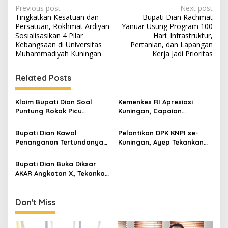
Post
Previous post
Next post
Tingkatkan Kesatuan dan
Bupati Dian Rachmat
navigation
Persatuan, Rokhmat Ardiyan
Yanuar Usung Program 100
Sosialisasikan 4 Pilar
Hari: Infrastruktur,
Kebangsaan di Universitas
Pertanian, dan Lapangan
Muhammadiyah Kuningan
Kerja Jadi Prioritas
Related Posts
Klaim Bupati Dian Soal
Kemenkes RI Apresiasi
Puntung Rokok Picu
Kuningan, Capaian
Karhutla Dibantah Gema
Intervensi Pencegahan
Jabar Hejo, Sebut Tak
Stunting Tembus 100 Persen
Bupati Dian Kawal
Pelantikan DPK KNPI se-
Sesuai Kajian Ilmiah
Penanganan Tertundanya
Kuningan, Ayep Tekankan
Keberangkatan 95 Jemaah
Peran Pemuda dalam
Umrah Kuningan, Minta Hak
Pembangunan Daerah
Bupati Dian Buka Diksar
Jemaah Dipenuhi
AKAR Angkatan X, Tekankan
Pentingnya Karakter dan
Kepedulian Lingkungan
Don't Miss