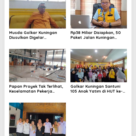
Musda Golkar Kuningan
Rp38 Miliar Disiapkan, 50
Diusulkan Digelar
Paket Jalan Kuningan
September 2026, Panitia
Ditarget Tangani 22
Mulai Matangkan Persiapan
Kilometer
Papan Proyek Tak Terlihat,
Golkar Kuningan Santuni
Keselamatan Pekerja
105 Anak Yatim di HUT ke-
Disorot dalam Rehab
50 Bahlil Lahadalia,
Gedung DPRD Kuningan
Doakan Partai Semakin
Berjaya