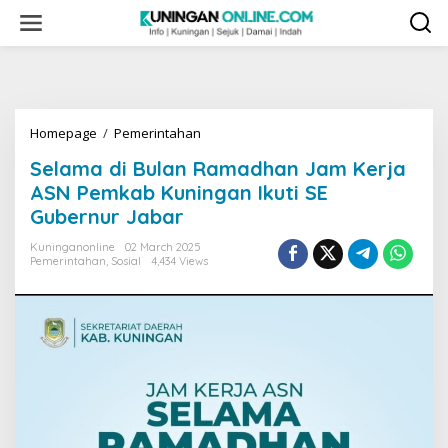
Skip
to
content
Selama
Homepage
/
Pemerintahan
di
Selama di Bulan Ramadhan Jam Kerja
Bulan
Ramadhan
ASN Pemkab Kuningan Ikuti SE
Jam
Gubernur Jabar
Kerja
ASN
Kuninganonline
02 March 2025
Pemkab
Pemerintahan
,
Sosial
4,434 Views
Kuningan
Ikuti
SE
Gubernur
Jabar