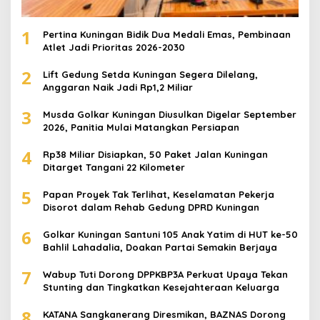
1
Pertina Kuningan Bidik Dua Medali Emas, Pembinaan
Atlet Jadi Prioritas 2026-2030
2
Lift Gedung Setda Kuningan Segera Dilelang,
Anggaran Naik Jadi Rp1,2 Miliar
3
Musda Golkar Kuningan Diusulkan Digelar September
2026, Panitia Mulai Matangkan Persiapan
4
Rp38 Miliar Disiapkan, 50 Paket Jalan Kuningan
Ditarget Tangani 22 Kilometer
5
Papan Proyek Tak Terlihat, Keselamatan Pekerja
Disorot dalam Rehab Gedung DPRD Kuningan
6
Golkar Kuningan Santuni 105 Anak Yatim di HUT ke-50
Bahlil Lahadalia, Doakan Partai Semakin Berjaya
7
Wabup Tuti Dorong DPPKBP3A Perkuat Upaya Tekan
Stunting dan Tingkatkan Kesejahteraan Keluarga
8
KATANA Sangkanerang Diresmikan, BAZNAS Dorong