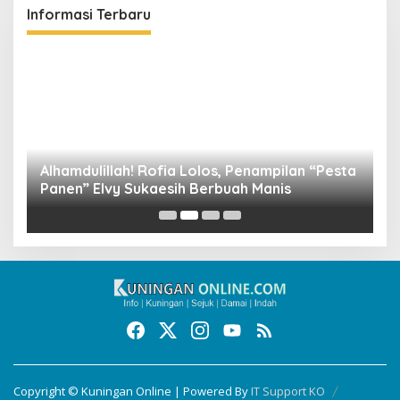
Informasi Terbaru
Alhamdulillah! Rofia Lolos, Penampilan “Pesta
D
Panen” Elvy Sukaesih Berbuah Manis
K
D
Copyright © Kuningan Online | Powered By
IT Support KO