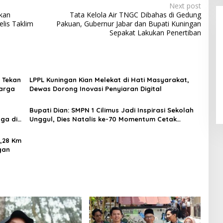
Next post
kan
Tata Kelola Air TNGC Dibahas di Gedung
lis Taklim
Pakuan, Gubernur Jabar dan Bupati Kuningan
Sepakat Lakukan Penertiban
 Tekan
LPPL Kuningan Kian Melekat di Hati Masyarakat,
LPPL Kuningan Kian Melekat di
uarga
Dewas Dorong Inovasi Penyiaran Digital
Hati Masyarakat, Dewas Dorong
Inovasi Penyiaran Digital
Bupati Dian: SMPN 1 Cilimus Jadi Inspirasi Sekolah
ga di
Unggul, Dies Natalis ke-70 Momentum Cetak
Generasi Emas
5,28 Km
gan