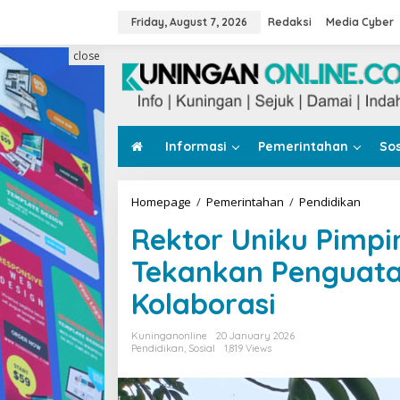
Skip
to
Friday, August 7, 2026
Redaksi
Media Cyber
content
close
Informasi
Pemerintahan
Sos
Rektor
Homepage
/
Pemerintahan
/
Pendidikan
Uniku
Rektor Uniku Pimp
Pimpin
Upacar
Tekankan Penguata
HKN
Perdan
Kolaborasi
Tekan
Pengua
Tri
Kuninganonline
20 January 2026
Dharm
Pendidikan
,
Sosial
1,819 Views
dan
Kolabo