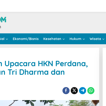
ial
Ekonomi/Bisnis
Kesehatan
Hukum
Wisata
in Upacara HKN Perdana,
a
n Tri Dharma dan
a,
kan
tan
a
rasi