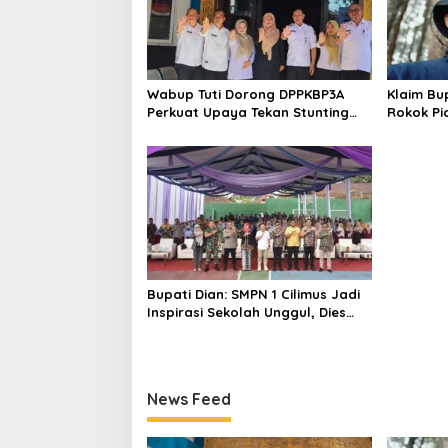
Wabup Tuti Dorong DPPKBP3A
Klaim Bu
Perkuat Upaya Tekan Stunting
Rokok Pi
dan Tingkatkan Kesejahteraan
Gema Jab
Keluarga
Sesuai Ka
Bupati Dian: SMPN 1 Cilimus Jadi
Inspirasi Sekolah Unggul, Dies
Natalis ke-70 Momentum Cetak
Generasi Emas
News Feed