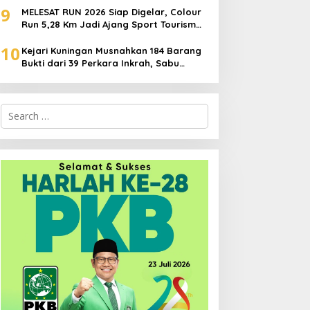
9
Generasi Muda
MELESAT RUN 2026 Siap Digelar, Colour
Run 5,28 Km Jadi Ajang Sport Tourism
dan Promosi Kuningan
10
Kejari Kuningan Musnahkan 184 Barang
Bukti dari 39 Perkara Inkrah, Sabu
Direbus agar Tak Bisa Digunakan Lagi
Search
for: