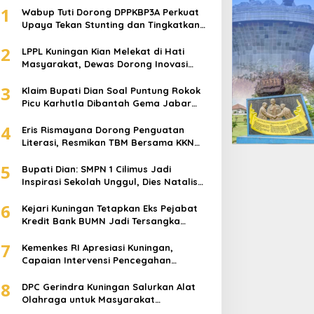
1
Wabup Tuti Dorong DPPKBP3A Perkuat
Upaya Tekan Stunting dan Tingkatkan
Kesejahteraan Keluarga
2
LPPL Kuningan Kian Melekat di Hati
Masyarakat, Dewas Dorong Inovasi
Penyiaran Digital
3
Klaim Bupati Dian Soal Puntung Rokok
Picu Karhutla Dibantah Gema Jabar
Hejo, Sebut Tak Sesuai Kajian Ilmiah
4
Eris Rismayana Dorong Penguatan
Literasi, Resmikan TBM Bersama KKN
UIN Sunan Kalijaga di Sagaranten
5
Bupati Dian: SMPN 1 Cilimus Jadi
Inspirasi Sekolah Unggul, Dies Natalis
ke-70 Momentum Cetak Generasi Emas
6
Kejari Kuningan Tetapkan Eks Pejabat
Kredit Bank BUMN Jadi Tersangka
Korupsi, Negara Rugi Rp529 Juta
7
Kemenkes RI Apresiasi Kuningan,
Capaian Intervensi Pencegahan
Stunting Tembus 100 Persen
8
DPC Gerindra Kuningan Salurkan Alat
Olahraga untuk Masyarakat
Garawangi, Dorong Pembinaan