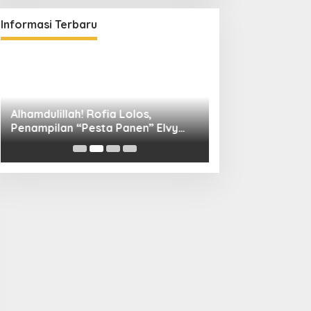
Informasi Terbaru
Alhamdulillah! Rofia Lolos,
Diskominfo Kuni
Penampilan “Pesta Panen” Elvy
Bangun Kolaboras
Sukaesih Berbuah Manis
Digital hingga D