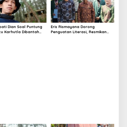
pati Dian Soal Puntung
Eris Rismayana Dorong
cu Karhutla Dibantah
Penguatan Literasi, Resmikan
ar Hejo, Sebut Tak
TBM Bersama KKN UIN Sunan
jian Ilmiah
Kalijaga di Sagaranten