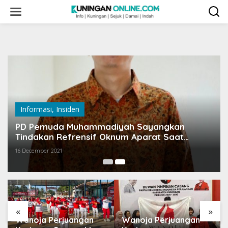
Skip
to
content
Informasi
,
Insiden
PD Pemuda Muhammadiyah Sayangkan
Tindakan Refrensif Oknum Aparat Saat
Tangani Aksi IMM
16 December 2021
«
»
Wanoja Perjuangan
Wanoja Perjuangan