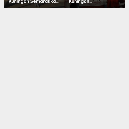
Kuningan Semarakkan
Kuningan
HUT ke-8 RI, Indah Nur
Konsolidasikan
Aliah: Perempuan
Organisasi, Dukung
Harus Sehat dan
Kegiatan Positif
Berdaya
Generasi Muda