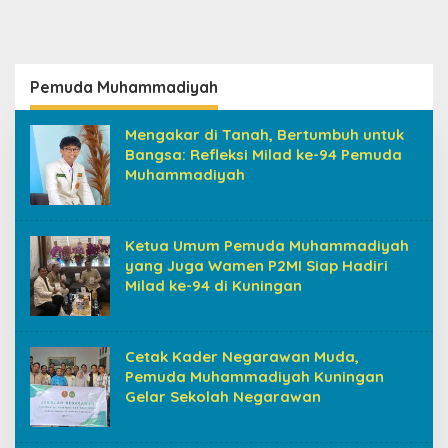
Pemuda Muhammadiyah
Mengakar di Tanah, Bertumbuh untuk
Bangsa: Refleksi Milad ke-94 Pemuda
Muhammadiyah
Ketua Umum Pemuda Muhammadiyah
yang Juga Wamen P2MI Siap Hadiri
Milad ke-94 di Kuningan
Cetak Kader Negarawan Muda,
Pemuda Muhammadiyah Kuningan
Gelar Sekolah Negarawan