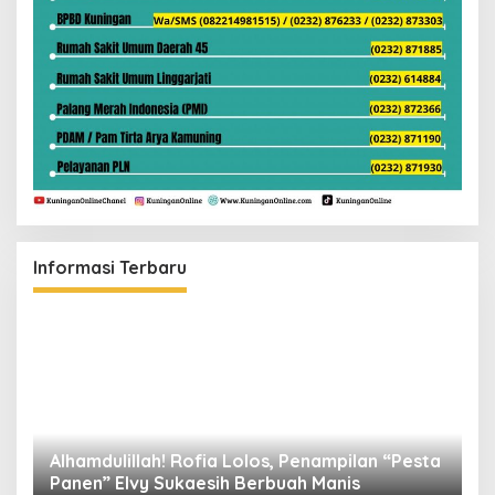
Informasi Terbaru
Alhamdulillah! Rofia Lolos, Penampilan “Pesta
D
Panen” Elvy Sukaesih Berbuah Manis
K