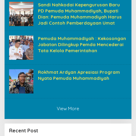
Sandi Nahkodai Kepengurusan Baru
PD Pemuda Muhammadiyah, Bupati
Dian: Pemuda Muhammadiyah Harus
Jadi Contoh Pemberdayaan Umat
Pemuda Muhammadiyah : Kekosongan
Jabatan Dilingkup Pemda Mencederai
Tata Kelola Pemerintahan
Rokhmat Ardyan Apresiasi Program
Nyata Pemuda Muhammadiyah
View More
Recent Post