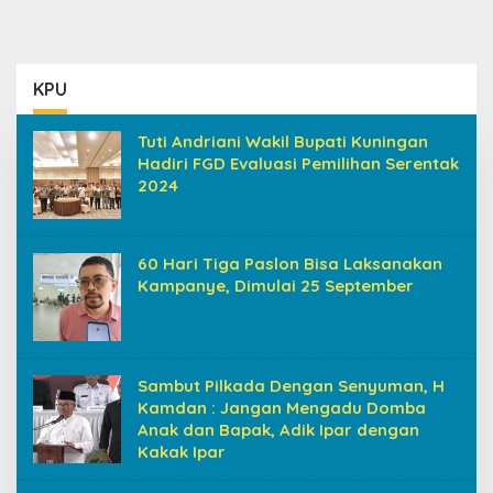
KPU
Tuti Andriani Wakil Bupati Kuningan
Hadiri FGD Evaluasi Pemilihan Serentak
2024
60 Hari Tiga Paslon Bisa Laksanakan
Kampanye, Dimulai 25 September
Sambut Pilkada Dengan Senyuman, H
Kamdan : Jangan Mengadu Domba
Anak dan Bapak, Adik Ipar dengan
Kakak Ipar