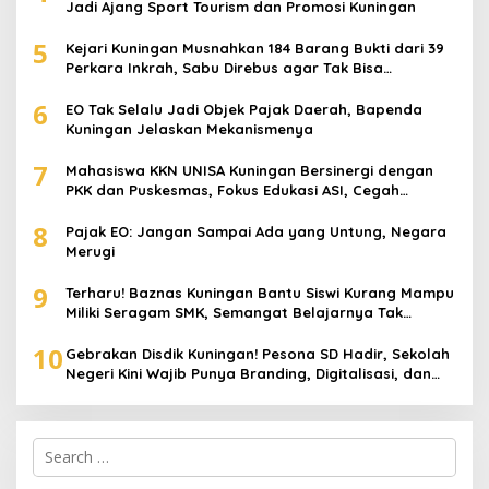
Jadi Ajang Sport Tourism dan Promosi Kuningan
5
Kejari Kuningan Musnahkan 184 Barang Bukti dari 39
Perkara Inkrah, Sabu Direbus agar Tak Bisa
Digunakan Lagi
6
EO Tak Selalu Jadi Objek Pajak Daerah, Bapenda
Kuningan Jelaskan Mekanismenya
7
Mahasiswa KKN UNISA Kuningan Bersinergi dengan
PKK dan Puskesmas, Fokus Edukasi ASI, Cegah
Stunting hingga Perawatan Lansia
8
Pajak EO: Jangan Sampai Ada yang Untung, Negara
Merugi
9
Terharu! Baznas Kuningan Bantu Siswi Kurang Mampu
Miliki Seragam SMK, Semangat Belajarnya Tak
Pernah Padam
10
Gebrakan Disdik Kuningan! Pesona SD Hadir, Sekolah
Negeri Kini Wajib Punya Branding, Digitalisasi, dan
Robotika
Search
for: