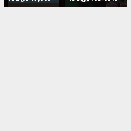
Intervensi Pencegahan
Olahraga untuk
Stunting Tembus 100
Masyarakat
Persen
Garawangi, Dorong
Pembinaan Generasi
Muda