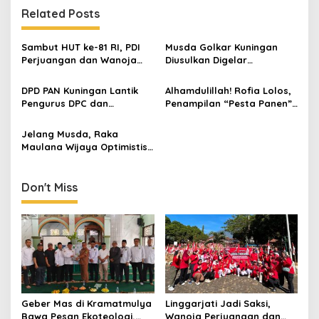
Related Posts
Sambut HUT ke-81 RI, PDI
Musda Golkar Kuningan
Perjuangan dan Wanoja
Diusulkan Digelar
Perjuangan Bangun
September 2026, Panitia
Kebersamaan Bersama
Mulai Matangkan Persiapan
DPD PAN Kuningan Lantik
Alhamdulillah! Rofia Lolos,
Karang Taruna
Pengurus DPC dan
Penampilan “Pesta Panen”
Relawan, Targetkan
Elvy Sukaesih Berbuah
Minimal Satu Dapil Satu
Manis
Jelang Musda, Raka
Kursi
Maulana Wijaya Optimistis
Asep Kembali Pimpin DPD
Golkar Kuningan
Don't Miss
Geber Mas di Kramatmulya
Linggarjati Jadi Saksi,
Bawa Pesan Ekoteologi,
Wanoja Perjuangan dan