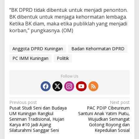
“BK DPRD tidak dibentuk untuk menjadi penonton.
BK dibentuk untuk menjaga kehormatan lembaga.
Ketika BK diam, maka etika publiklah yang menjadi
korban,” pungkasnya. (OM)
Anggota DPRD Kuningan
Badan Kehormatan DPRD
PC IMM Kuningan
Politik
Follow Us
Post
Previous post
Next post
Pusat Studi Seni dan Budaya
PAC PDIP Cibeureum
navigation
UM Kuningan Rangkul
Santuni Anak Yatim Piatu,
Seniman Tradisional, Hujan
Wujudkan Semangat
Karya #10 Jadi Ajang
Gotong Royong dan
Silaturahmi Sanggar Seni
Kepedulian Sosial