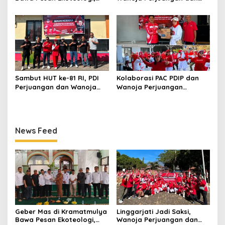
Bersihkan Masjid Sekaligus
PDIP Cilimus Kobarkan
Tanam Pohon
Kemerdekaan
Sambut HUT ke-81 RI, PDI
Kolaborasi PAC PDIP dan
Perjuangan dan Wanoja
Wanoja Perjuangan
Perjuangan Bangun
Semarakkan HUT ke-81 RI di
Kebersamaan Bersama
Pancalang
Karang Taruna
News Feed
Geber Mas di Kramatmulya
Linggarjati Jadi Saksi,
Bawa Pesan Ekoteologi,
Wanoja Perjuangan dan