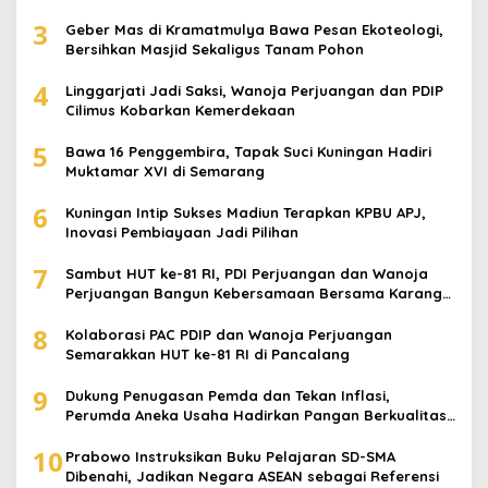
3
Geber Mas di Kramatmulya Bawa Pesan Ekoteologi,
Bersihkan Masjid Sekaligus Tanam Pohon
4
Linggarjati Jadi Saksi, Wanoja Perjuangan dan PDIP
Cilimus Kobarkan Kemerdekaan
5
Bawa 16 Penggembira, Tapak Suci Kuningan Hadiri
Muktamar XVI di Semarang
6
Kuningan Intip Sukses Madiun Terapkan KPBU APJ,
Inovasi Pembiayaan Jadi Pilihan
7
Sambut HUT ke-81 RI, PDI Perjuangan dan Wanoja
Perjuangan Bangun Kebersamaan Bersama Karang
Taruna
8
Kolaborasi PAC PDIP dan Wanoja Perjuangan
Semarakkan HUT ke-81 RI di Pancalang
9
Dukung Penugasan Pemda dan Tekan Inflasi,
Perumda Aneka Usaha Hadirkan Pangan Berkualitas
Harga Terjangkau
10
Prabowo Instruksikan Buku Pelajaran SD-SMA
Dibenahi, Jadikan Negara ASEAN sebagai Referensi