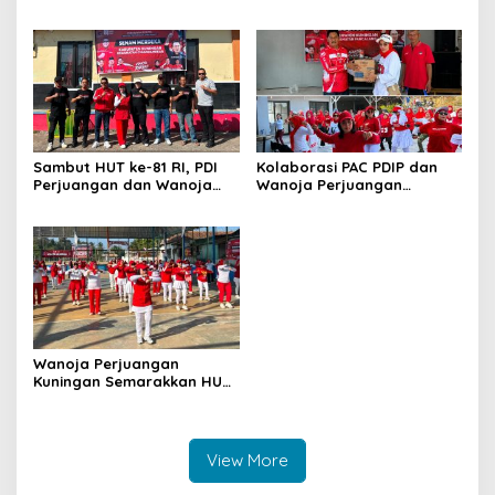
Bersihkan Masjid Sekaligus
PDIP Cilimus Kobarkan
Tanam Pohon
Kemerdekaan
Sambut HUT ke-81 RI, PDI
Kolaborasi PAC PDIP dan
Perjuangan dan Wanoja
Wanoja Perjuangan
Perjuangan Bangun
Semarakkan HUT ke-81 RI di
Kebersamaan Bersama
Pancalang
Karang Taruna
Wanoja Perjuangan
Kuningan Semarakkan HUT
ke-8 RI, Indah Nur Aliah:
Perempuan Harus Sehat
dan Berdaya
View More