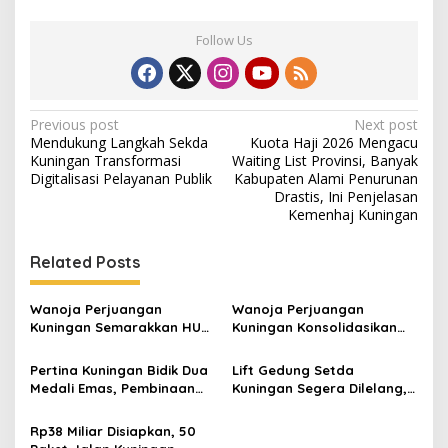
Follow Us
Post
Previous post
Next post
Mendukung Langkah Sekda
Kuota Haji 2026 Mengacu
navigation
Kuningan Transformasi
Waiting List Provinsi, Banyak
Digitalisasi Pelayanan Publik
Kabupaten Alami Penurunan
Drastis, Ini Penjelasan
Kemenhaj Kuningan
Related Posts
Wanoja Perjuangan
Wanoja Perjuangan
Kuningan Semarakkan HUT
Kuningan Konsolidasikan
ke-8 RI, Indah Nur Aliah:
Organisasi, Dukung
Perempuan Harus Sehat
Kegiatan Positif Generasi
Pertina Kuningan Bidik Dua
Lift Gedung Setda
dan Berdaya
Muda
Medali Emas, Pembinaan
Kuningan Segera Dilelang,
Atlet Jadi Prioritas 2026-
Anggaran Naik Jadi Rp1,2
2030
Miliar
Rp38 Miliar Disiapkan, 50