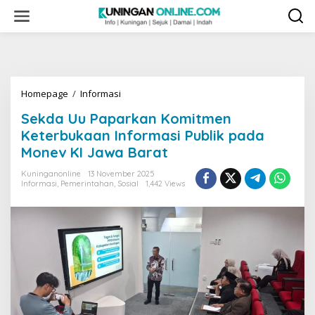
Skip
to
content
Sekda
Homepage
/
Informasi
Uu
Sekda Uu Paparkan Komitmen
Paparkan
Komitmen
Keterbukaan Informasi Publik pada
Keterbukaan
Monev KI Jawa Barat
Informasi
Publik
Kuninganonline
13 November 2025
pada
Informasi
,
Pemerintahan
,
Sosial
1,442 Views
Monev
KI
Jawa
Barat