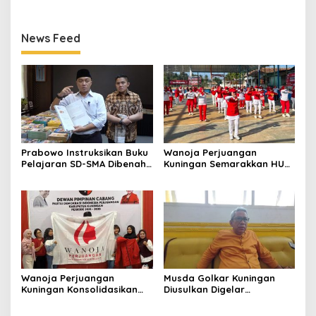
Kegiatan Positif Generasi
Mulai Matangkan Persiapan
Muda
News Feed
Prabowo Instruksikan Buku
Wanoja Perjuangan
Pelajaran SD-SMA Dibenahi,
Kuningan Semarakkan HUT
Jadikan Negara ASEAN
ke-8 RI, Indah Nur Aliah:
sebagai Referensi
Perempuan Harus Sehat
dan Berdaya
Wanoja Perjuangan
Musda Golkar Kuningan
Kuningan Konsolidasikan
Diusulkan Digelar
Organisasi, Dukung
September 2026, Panitia
Kegiatan Positif Generasi
Mulai Matangkan Persiapan