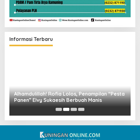
Informasi Terbaru
Alhamdulillah! Rofia Lolos, Penampilan “Pesta
D
Panen” Elvy Sukaesih Berbuah Manis
K
D