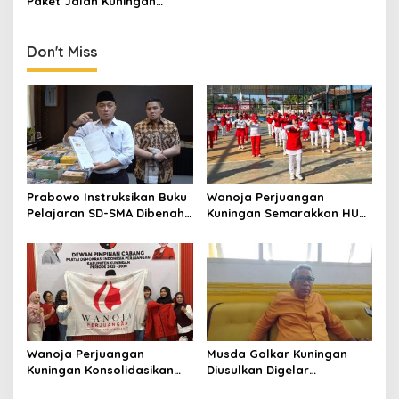
Paket Jalan Kuningan
Ditarget Tangani 22
Kilometer
Don't Miss
Prabowo Instruksikan Buku
Wanoja Perjuangan
Pelajaran SD-SMA Dibenahi,
Kuningan Semarakkan HUT
Jadikan Negara ASEAN
ke-8 RI, Indah Nur Aliah:
sebagai Referensi
Perempuan Harus Sehat
dan Berdaya
Wanoja Perjuangan
Musda Golkar Kuningan
Kuningan Konsolidasikan
Diusulkan Digelar
Organisasi, Dukung
September 2026, Panitia