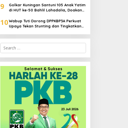
9
Golkar Kuningan Santuni 105 Anak Yatim
di HUT ke-50 Bahlil Lahadalia, Doakan
Partai Semakin Berjaya
10
Wabup Tuti Dorong DPPKBP3A Perkuat
Upaya Tekan Stunting dan Tingkatkan
Kesejahteraan Keluarga
Search
for: