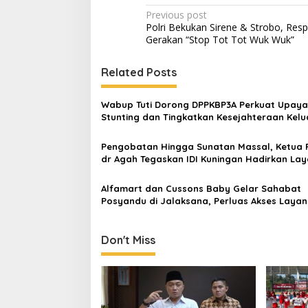
Post
Previous post
Polri Bekukan Sirene & Strobo, Res
navigation
Gerakan “Stop Tot Tot Wuk Wuk”
Related Posts
Wabup Tuti Dorong DPPKBP3A Perkuat Upaya
Stunting dan Tingkatkan Kesejahteraan Kel
Pengobatan Hingga Sunatan Massal, Ketua P
dr Agah Tegaskan IDI Kuningan Hadirkan La
Kesehatan Gratis di Cibingbin
Alfamart dan Cussons Baby Gelar Sahabat
Posyandu di Jalaksana, Perluas Akses Laya
Kesehatan Ibu dan Anak
Don't Miss