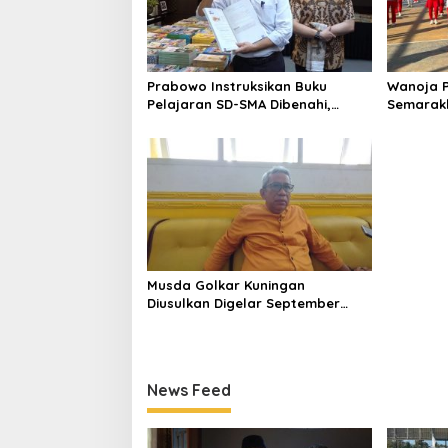
Prabowo Instruksikan Buku
Wanoja P
Pelajaran SD-SMA Dibenahi,
Semarakk
Jadikan Negara ASEAN sebagai
Nur Alia
Referensi
Sehat d
Musda Golkar Kuningan
Diusulkan Digelar September
2026, Panitia Mulai Matangkan
Persiapan
News Feed