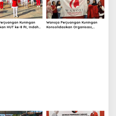
erjuangan Kuningan
Wanoja Perjuangan Kuningan
an HUT ke-8 RI, Indah
Konsolidasikan Organisasi,
h: Perempuan Harus
Dukung Kegiatan Positif Generasi
an Berdaya
Muda