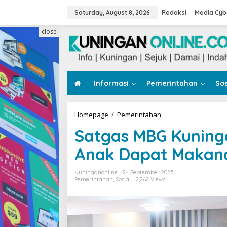
Skip
to
Saturday, August 8, 2026
Redaksi
Media Cyb
content
close
Informasi
Pemerintahan
Sos
Satgas
Homepage
/
Pemerintahan
MBG
Satgas MBG Kuninga
Kuningan
Dibentuk,
Anak Dapat Makan
Pastikan
Anak
Dapat
Kuninganonline
24 September 2025
Makanan
Pemerintahan
,
Sosial
2,262 Views
Sehat
dan
Aman