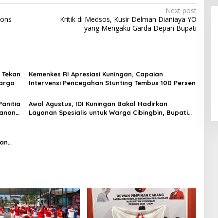
Next post
pons
Kritik di Medsos, Kusir Delman Dianiaya YO
yang Mengaku Garda Depan Bupati
 Tekan
Kemenkes RI Apresiasi Kuningan, Capaian
LPPL Kuningan Kian Melekat di
uarga
Intervensi Pencegahan Stunting Tembus 100 Persen
Hati Masyarakat, Dewas Dorong
Inovasi Penyiaran Digital
anitia
Awal Agustus, IDI Kuningan Bakal Hadirkan
yanan
Layanan Spesialis untuk Warga Cibingbin, Bupati
Dian Riding Bareng Dokter
nan