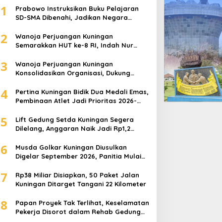
1
Prabowo Instruksikan Buku Pelajaran
SD-SMA Dibenahi, Jadikan Negara
ASEAN sebagai Referensi
2
Wanoja Perjuangan Kuningan
Semarakkan HUT ke-8 RI, Indah Nur
Aliah: Perempuan Harus Sehat dan
3
Berdaya
Wanoja Perjuangan Kuningan
Konsolidasikan Organisasi, Dukung
Kegiatan Positif Generasi Muda
4
Pertina Kuningan Bidik Dua Medali Emas,
Pembinaan Atlet Jadi Prioritas 2026-
2030
5
Lift Gedung Setda Kuningan Segera
Dilelang, Anggaran Naik Jadi Rp1,2
Miliar
6
Musda Golkar Kuningan Diusulkan
Digelar September 2026, Panitia Mulai
Matangkan Persiapan
7
Rp38 Miliar Disiapkan, 50 Paket Jalan
Kuningan Ditarget Tangani 22 Kilometer
8
Papan Proyek Tak Terlihat, Keselamatan
Pekerja Disorot dalam Rehab Gedung
DPRD Kuningan