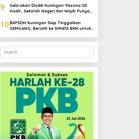
9
Padam
Gebrakan Disdik Kuningan! Pesona SD
Hadir, Sekolah Negeri Kini Wajib Punya
Branding, Digitalisasi, dan Robotika
10
BKPSDM Kuningan Siap Tinggalkan
GEMILANG, Beralih ke SIMATA BKN untuk
Perkuat Sistem Merit ASN
Search
for: