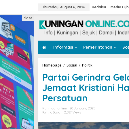
Skip
to
Thursday, August 6, 2026
Redaksi
Media Cyb
content
close
Informasi
Pemerintahan
Sos
Partai
Homepage
/
Sosial
/
Politik
Gerindra
Partai Gerindra Ge
Gelar
Natal
Jemaat Kristiani H
Bersama,
Ajak
Persatuan
Jemaat
Kristiani
Hadirkan
Kuninganonline
20 January 2025
Kasih
Politik
,
Sosial
2,587 Views
dan
Jaga
Persatuan