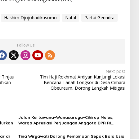
Hashim Djojohadikusomo
Natal
Partai Gerindra
Follow Us
Next post
 Tinjau
Tim Haji Rokhmat Ardiyan Kunjungi Lokasi
rahkan
Bencana Tanah Longsor di Desa Cimara
Cibeureum, Dorong Langkah Mitigasi
Jalan Kertawana–Wanasaraya–Cihirup Mulus,
lurkan
Warga Apresiasi Perjuangan Anggota DPR RI
Rokhmat Ardiyan
ar di
Tina Wiryawati Dorong Pembinaan Sepak Bola Usia