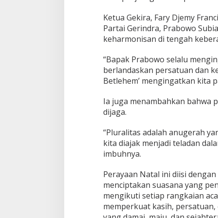
Ketua Gekira, Fary Djemy Fra
Partai Gerindra, Prabowo Subi
keharmonisan di tengah kebe
“Bapak Prabowo selalu mengin
berlandaskan persatuan dan ke
Betlehem’ mengingatkan kita pad
Ia juga menambahkan bahwa plu
dijaga.
“Pluralitas adalah anugerah ya
kita diajak menjadi teladan d
imbuhnya.
Perayaan Natal ini diisi dengan 
menciptakan suasana yang pen
mengikuti setiap rangkaian aca
memperkuat kasih, persatuan,
yang damai, maju, dan sejahte