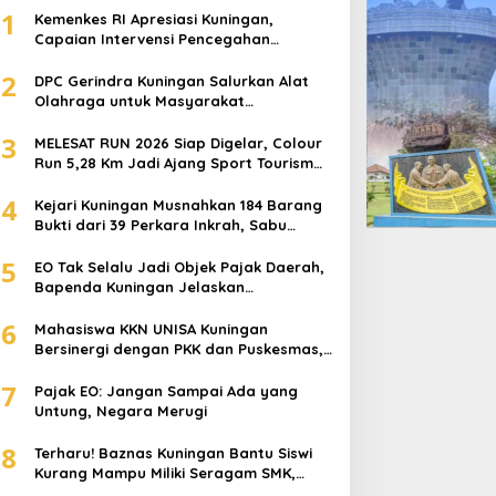
1
Kemenkes RI Apresiasi Kuningan,
Capaian Intervensi Pencegahan
Stunting Tembus 100 Persen
2
DPC Gerindra Kuningan Salurkan Alat
Olahraga untuk Masyarakat
Garawangi, Dorong Pembinaan
3
Generasi Muda
MELESAT RUN 2026 Siap Digelar, Colour
Run 5,28 Km Jadi Ajang Sport Tourism
dan Promosi Kuningan
4
Kejari Kuningan Musnahkan 184 Barang
Bukti dari 39 Perkara Inkrah, Sabu
Direbus agar Tak Bisa Digunakan Lagi
5
EO Tak Selalu Jadi Objek Pajak Daerah,
Bapenda Kuningan Jelaskan
Mekanismenya
6
Mahasiswa KKN UNISA Kuningan
Bersinergi dengan PKK dan Puskesmas,
Fokus Edukasi ASI, Cegah Stunting
7
hingga Perawatan Lansia
Pajak EO: Jangan Sampai Ada yang
Untung, Negara Merugi
8
Terharu! Baznas Kuningan Bantu Siswi
Kurang Mampu Miliki Seragam SMK,
Semangat Belajarnya Tak Pernah