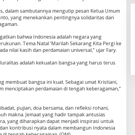
ncis, dalam sambutannya mengutip pesan Ketua Umum
anto, yang menekankan pentingnya solidaritas dan
ragaman.
gatkan bahwa Indonesia adalah negara yang
rukunan. Tema Natal ‘Marilah Sekarang Kita Pergi ke
Alhamdulillah! Rofia Lolos,
a nilai kasih dan perdamaian universal,” ujar Fary.
Penampilan “Pesta Panen” Elvy
Sukaesih Berbuah Manis
ralitas adalah kekuatan bangsa yang harus terus
ng membuat bangsa ini kuat. Sebagai umat Kristiani,
alam menciptakan perdamaian di tengah keberagaman,”
ibadat, pujian, doa bersama, dan refleksi rohani,
uh makna. Jemaat yang hadir tampak antusias
ra, yang diharapkan dapat menjadi inspirasi untuk
 dan kontribusi nyata dalam membangun Indonesia
ra di tengah keberagaman. (OM)