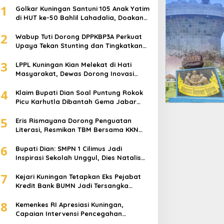
1
Golkar Kuningan Santuni 105 Anak Yatim
di HUT ke-50 Bahlil Lahadalia, Doakan
Partai Semakin Berjaya
2
Wabup Tuti Dorong DPPKBP3A Perkuat
Upaya Tekan Stunting dan Tingkatkan
Kesejahteraan Keluarga
3
LPPL Kuningan Kian Melekat di Hati
Masyarakat, Dewas Dorong Inovasi
Penyiaran Digital
4
Klaim Bupati Dian Soal Puntung Rokok
Picu Karhutla Dibantah Gema Jabar
Hejo, Sebut Tak Sesuai Kajian Ilmiah
5
Eris Rismayana Dorong Penguatan
Literasi, Resmikan TBM Bersama KKN
UIN Sunan Kalijaga di Sagaranten
6
Bupati Dian: SMPN 1 Cilimus Jadi
Inspirasi Sekolah Unggul, Dies Natalis
ke-70 Momentum Cetak Generasi Emas
7
Kejari Kuningan Tetapkan Eks Pejabat
Kredit Bank BUMN Jadi Tersangka
Korupsi, Negara Rugi Rp529 Juta
8
Kemenkes RI Apresiasi Kuningan,
Capaian Intervensi Pencegahan
Stunting Tembus 100 Persen