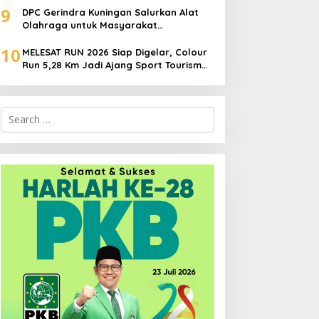
9
DPC Gerindra Kuningan Salurkan Alat
Olahraga untuk Masyarakat
Garawangi, Dorong Pembinaan
10
Generasi Muda
MELESAT RUN 2026 Siap Digelar, Colour
Run 5,28 Km Jadi Ajang Sport Tourism
dan Promosi Kuningan
Search
for: