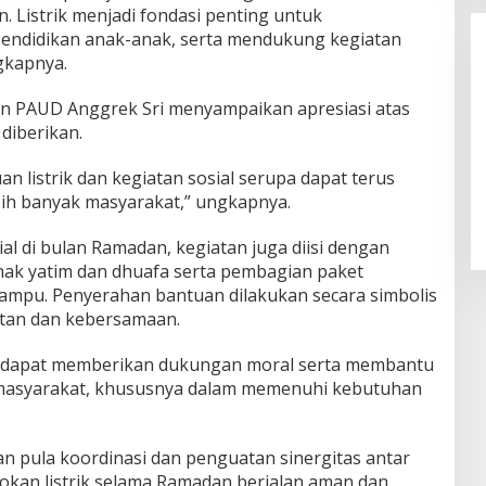
Listrik menjadi fondasi penting untuk
pendidikan anak-anak, serta mendukung kegiatan
gkapnya.
an PAUD Anggrek Sri menyampaikan apresiasi atas
diberikan.
 listrik dan kegiatan sosial serupa dapat terus
LPPL Kuningan Kian Melekat di
Hati Masyarakat, Dewas Dorong
bih banyak masyarakat,” ungkapnya.
Inovasi Penyiaran Digital
al di bulan Ramadan, kegiatan juga diisi dengan
ak yatim dan dhuafa serta pembagian paket
mpu. Penyerahan bantuan dilakukan secara simbolis
tan dan kebersamaan.
n dapat memberikan dukungan moral serta membantu
asyarakat, khususnya dalam memenuhi kebutuhan
n pula koordinasi dan penguatan sinergitas antar
kan listrik selama Ramadan berjalan aman dan