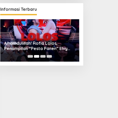
Informasi Terbaru
Alhamdulillah! Rofia Lolos,
Diskominfo Kuni
Penampilan “Pesta Panen” Elvy
Bangun Kolaboras
Sukaesih Berbuah Manis
Digital hingga D