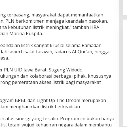
ang terpasang, masyarakat dapat memanfaatkan
aman. PLN berkomitmen menjaga keandalan pasokan,
mana kebutuhan listrik meningkat,” tambah HRA
Dian Marina Puspita.
ndalan listrik sangat krusial selama Ramadan
ah seperti salat tarawih, tadarus Al-Qur’an, hingga
asa.
er PLN UID Jawa Barat, Sugeng Widodo,
dukungan dan kolaborasi berbagai pihak, khususnya
orong pemerataan akses listrik bagi masyarakat
ogram BPBL dan Light Up The Dream merupakan
am menghadirkan listrik berkeadilan.
 atas sinergi yang terjalin. Program ini bukan hanya
atis, tetapi wujud kehadiran negara dalam membantu