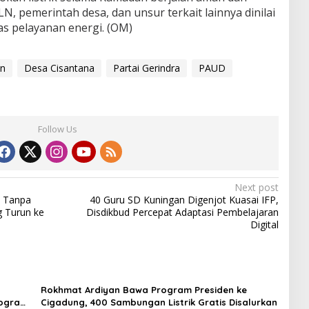
PLN, pemerintah desa, dan unsur terkait lainnya dinilai
as pelayanan energi. (OM)
an
Desa Cisantana
Partai Gerindra
PAUD
Follow Us
Next post
 Tanpa
40 Guru SD Kuningan Digenjot Kuasai IFP,
g Turun ke
Disdikbud Percepat Adaptasi Pembelajaran
Digital
n
Rokhmat Ardiyan Bawa Program Presiden ke
rogram
Cigadung, 400 Sambungan Listrik Gratis Disalurkan