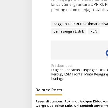
lancar. Sinergi antara DPR RI, 
penting dalam menjaga stabilit
Anggota DPR RI H Rokhmat Ardiy
pemasangan Listrik
PLN
Post
Previous post
Dugaan Pencairan Tunjangan DPRD
navigation
Perbup, LSM Frontal Minta Kejagun
Kuningan
Related Posts
Reses di Jambar, Rokhmat Ardiyan Didoaka
Warga Dua Tahun Lalu, Kini Kembali Bawa P