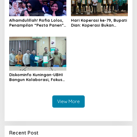
Alhamdulillah! Rofia Lolos,
Hari Koperasi ke-79, Bupati
Penampilan “Pesta Panen”
Dian: Koperasi Bukan
Elvy Sukaesih Berbuah
Sekadar Wadah Ekonomi,
Manis
tapi Membangun
Kesejahteraan
Diskominfo Kuningan-UBHI
Bangun Kolaborasi, Fokus
Literasi Digital hingga Desa
Digital
View More
Recent Post