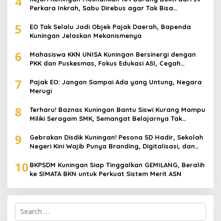
4
Perkara Inkrah, Sabu Direbus agar Tak Bisa
Digunakan Lagi
5
EO Tak Selalu Jadi Objek Pajak Daerah, Bapenda
Kuningan Jelaskan Mekanismenya
6
Mahasiswa KKN UNISA Kuningan Bersinergi dengan
PKK dan Puskesmas, Fokus Edukasi ASI, Cegah
Stunting hingga Perawatan Lansia
7
Pajak EO: Jangan Sampai Ada yang Untung, Negara
Merugi
8
Terharu! Baznas Kuningan Bantu Siswi Kurang Mampu
Miliki Seragam SMK, Semangat Belajarnya Tak
Pernah Padam
9
Gebrakan Disdik Kuningan! Pesona SD Hadir, Sekolah
Negeri Kini Wajib Punya Branding, Digitalisasi, dan
Robotika
10
BKPSDM Kuningan Siap Tinggalkan GEMILANG, Beralih
ke SIMATA BKN untuk Perkuat Sistem Merit ASN
Search
for: