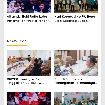
Alhamdulillah! Rofia Lolos,
Hari Koperasi ke-79, Bupati
Penampilan “Pesta Panen”
Dian: Koperasi Bukan
Elvy Sukaesih Berbuah
Sekadar Wadah Ekonomi,
Manis
tapi Membangun
Kesejahteraan
News Feed
BKPSDM Kuningan Siap
Bupati Dian Kawal
Tinggalkan GEMILANG,
Penanganan Tertundanya
Beralih ke SIMATA BKN
Keberangkatan 95 Jemaah
untuk Perkuat Sistem Merit
Umrah Kuningan, Minta Hak
ASN
Jemaah Dipenuhi