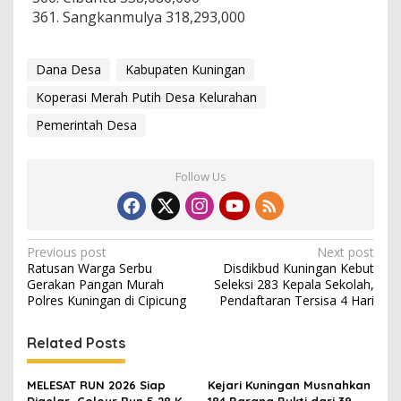
Sangkanmulya 318,293,000
Dana Desa
Kabupaten Kuningan
Koperasi Merah Putih Desa Kelurahan
Pemerintah Desa
Follow Us
Post
Previous post
Next post
Ratusan Warga Serbu
Disdikbud Kuningan Kebut
navigation
Gerakan Pangan Murah
Seleksi 283 Kepala Sekolah,
Polres Kuningan di Cipicung
Pendaftaran Tersisa 4 Hari
Related Posts
MELESAT RUN 2026 Siap
Kejari Kuningan Musnahkan
Digelar, Colour Run 5,28 Km
184 Barang Bukti dari 39