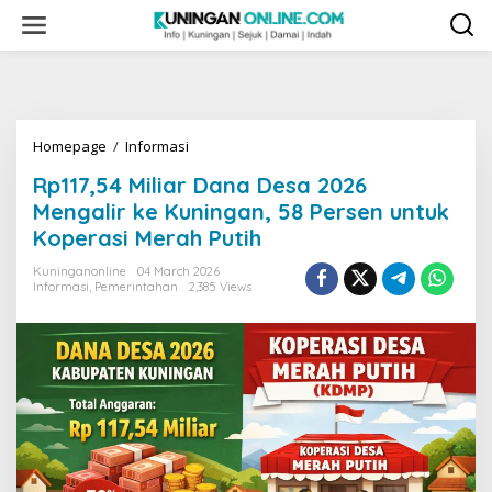
Skip
to
content
Rp117,54
Homepage
/
Informasi
Miliar
Rp117,54 Miliar Dana Desa 2026
Dana
Desa
Mengalir ke Kuningan, 58 Persen untuk
2026
Koperasi Merah Putih
Mengalir
ke
Kuninganonline
04 March 2026
Kuningan,
Informasi
,
Pemerintahan
2,385 Views
58
Persen
untuk
Koperasi
Merah
Putih