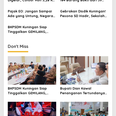
Jadi Ajang Sport Tourism
Perkara Inkrah, Sabu
dan Promosi Kuningan
Direbus agar Tak Bisa
Pajak EO: Jangan Sampai
Gebrakan Disdik Kuningan!
Digunakan Lagi
Ada yang Untung, Negara
Pesona SD Hadir, Sekolah
Merugi
Negeri Kini Wajib Punya
Branding, Digitalisasi, dan
BKPSDM Kuningan Siap
Robotika
Tinggalkan GEMILANG,
Beralih ke SIMATA BKN
untuk Perkuat Sistem Merit
ASN
Don't Miss
BKPSDM Kuningan Siap
Bupati Dian Kawal
Tinggalkan GEMILANG,
Penanganan Tertundanya
Beralih ke SIMATA BKN
Keberangkatan 95 Jemaah
untuk Perkuat Sistem Merit
Umrah Kuningan, Minta Hak
ASN
Jemaah Dipenuhi