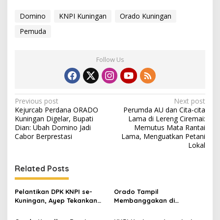
Domino
KNPI Kuningan
Orado Kuningan
Pemuda
Follow Us
Post
Previous post
Next post
Kejurcab Perdana ORADO
Perumda AU dan Cita-cita
navigation
Kuningan Digelar, Bupati
Lama di Lereng Ciremai:
Dian: Ubah Domino Jadi
Memutus Mata Rantai
Cabor Berprestasi
Lama, Menguatkan Petani
Lokal
Related Posts
Pelantikan DPK KNPI se-
Orado Tampil
Kuningan, Ayep Tekankan
Membanggakan di
Peran Pemuda dalam
Porpemdes III 2026, Ketua
Pembangunan Daerah
Pengcab dr Agah : Saatnya