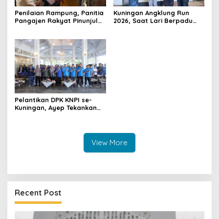
Penilaian Rampung, Panitia
Kuningan Angklung Run
Pangajen Rakyat Pinunjul
2026, Saat Lari Berpadu
2026 Serahkan Hasil ke Juri
dengan Budaya dan
Pariwisata
Pelantikan DPK KNPI se-
Kuningan, Ayep Tekankan
Peran Pemuda dalam
Pembangunan Daerah
View More
Recent Post