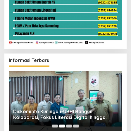
Informasi Terbaru
ta
Diskominfo Kuningan-UBHI Bangun
K
Kolaborasi, Fokus Literasi Digital hingga
V
Desa Digital