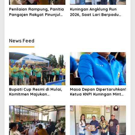
Penilaian Rampung, Panitia
Kuningan Angklung Run
Pangajen Rakyat Pinunjul
2026, Saat Lari Berpadu
2026 Serahkan Hasil ke Juri
dengan Budaya dan
Pariwisata
News Feed
Bupati Cup Resmi di Mulai,
Masa Depan Dipertaruhkan!
Komitmen Majukan
Ketua KNPI Kuningan Minta
Olahraga Sepakbola
Tawuran Pelajar Jadi
Evaluasi Besar