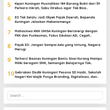
5
Kejari Kuningan Musnahkan 184 Barang Bukti dari 39
Perkara Inkrah, Sabu Direbus agar Tak Bisa
Digunakan Lagi
6
EO Tak Selalu Jadi Objek Pajak Daerah, Bapenda
Kuningan Jelaskan Mekanismenya
7
Mahasiswa KKN UNISA Kuningan Bersinergi dengan
PKK dan Puskesmas, Fokus Edukasi ASI, Cegah
Stunting hingga Perawatan Lansia
8
Pajak EO: Jangan Sampai Ada yang Untung, Negara
Merugi
9
Terharu! Baznas Kuningan Bantu Siswi Kurang Mampu
Miliki Seragam SMK, Semangat Belajarnya Tak
Pernah Padam
10
Gebrakan Disdik Kuningan! Pesona SD Hadir, Sekolah
Negeri Kini Wajib Punya Branding, Digitalisasi, dan
Robotika
Search
for: