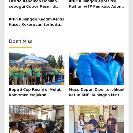
Orado Kenalkan Domino
KNPI Kuningan Apresiasi
Domino Naik Kelas dan
sebagai Cabor Resmi di
Raihan WTP Pemkab, Adon:
Dikenal Luas Masyarakat
Porpemdes III, Siap Jaring
Bukti Komitmen Tata Kelola
Atlet Berprestasi Kuningan
yang Baik
KNPI Kuningan Kecam Keras
Kasus Kekerasan terhadap
Perempuan di Bandung
Don't Miss
Bupati Cup Resmi di Mulai,
Masa Depan Dipertaruhkan!
Komitmen Majukan
Ketua KNPI Kuningan Minta
Olahraga Sepakbola
Tawuran Pelajar Jadi
Evaluasi Besar