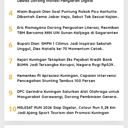
Dewas Dorong Inovasi Penyiaran Digital
4
Klaim Bupati Dian Soal Puntung Rokok Picu Karhutla
Dibantah Gema Jabar Hejo, Sebut Tak Sesuai Kajian
Ilmiah
5
Eris Rismayana Dorong Penguatan Literasi, Resmikan
TBM Bersama KKN UIN Sunan Kalijaga di Sagaranten
6
Bupati Dian: SMPN 1 Cilimus Jadi Inspirasi Sekolah
Unggul, Dies Natalis ke-70 Momentum Cetak
Generasi Emas
7
Kejari Kuningan Tetapkan Eks Pejabat Kredit Bank
BUMN Jadi Tersangka Korupsi, Negara Rugi Rp529
Juta
8
Kemenkes RI Apresiasi Kuningan, Capaian Intervensi
Pencegahan Stunting Tembus 100 Persen
9
DPC Gerindra Kuningan Salurkan Alat Olahraga untuk
Masyarakat Garawangi, Dorong Pembinaan Generasi
Muda
10
MELESAT RUN 2026 Siap Digelar, Colour Run 5,28 Km
Jadi Ajang Sport Tourism dan Promosi Kuningan