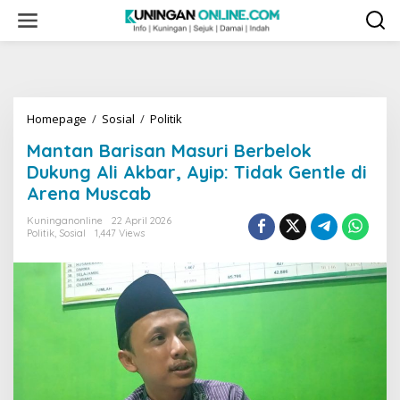
Skip
to
content
Mantan
Homepage
/
Sosial
/
Politik
Barisan
Mantan Barisan Masuri Berbelok
Masuri
Berbelok
Dukung Ali Akbar, Ayip: Tidak Gentle di
Dukung
Arena Muscab
Ali
Akbar,
Kuninganonline
22 April 2026
Ayip:
Politik
,
Sosial
1,447 Views
Tidak
Gentle
di
Arena
Muscab