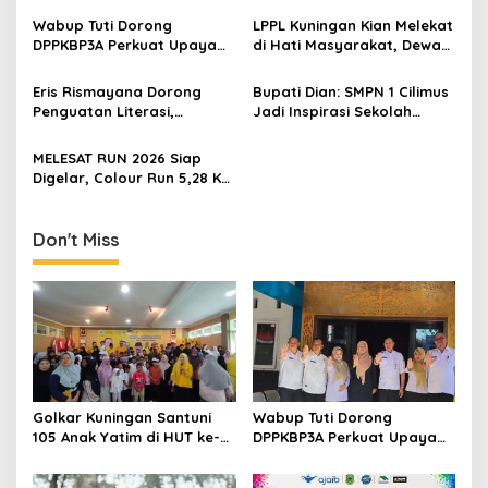
Wabup Tuti Dorong
LPPL Kuningan Kian Melekat
DPPKBP3A Perkuat Upaya
di Hati Masyarakat, Dewas
Tekan Stunting dan
Dorong Inovasi Penyiaran
Tingkatkan Kesejahteraan
Digital
Eris Rismayana Dorong
Bupati Dian: SMPN 1 Cilimus
Keluarga
Penguatan Literasi,
Jadi Inspirasi Sekolah
Resmikan TBM Bersama
Unggul, Dies Natalis ke-70
KKN UIN Sunan Kalijaga di
Momentum Cetak Generasi
MELESAT RUN 2026 Siap
Sagaranten
Emas
Digelar, Colour Run 5,28 Km
Jadi Ajang Sport Tourism
dan Promosi Kuningan
Don't Miss
Golkar Kuningan Santuni
Wabup Tuti Dorong
105 Anak Yatim di HUT ke-
DPPKBP3A Perkuat Upaya
50 Bahlil Lahadalia,
Tekan Stunting dan
Doakan Partai Semakin
Tingkatkan Kesejahteraan