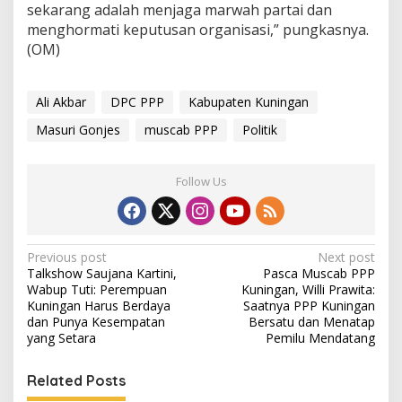
sekarang adalah menjaga marwah partai dan
menghormati keputusan organisasi,” pungkasnya.
(OM)
Ali Akbar
DPC PPP
Kabupaten Kuningan
Masuri Gonjes
muscab PPP
Politik
Follow Us
Post
Previous post
Next post
Talkshow Saujana Kartini,
Pasca Muscab PPP
navigation
Wabup Tuti: Perempuan
Kuningan, Willi Prawita:
Kuningan Harus Berdaya
Saatnya PPP Kuningan
dan Punya Kesempatan
Bersatu dan Menatap
yang Setara
Pemilu Mendatang
Related Posts