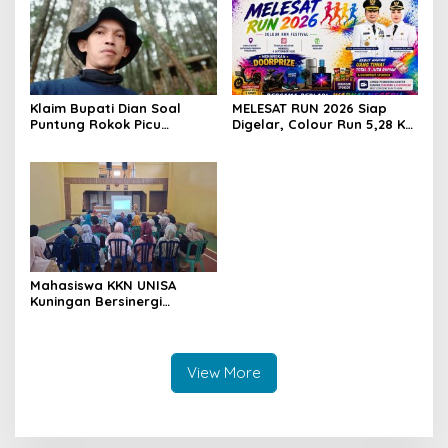
Klaim Bupati Dian Soal
MELESAT RUN 2026 Siap
Puntung Rokok Picu
Digelar, Colour Run 5,28 Km
Karhutla Dibantah Gema
Jadi Ajang Sport Tourism
Jabar Hejo, Sebut Tak
dan Promosi Kuningan
Sesuai Kajian Ilmiah
Mahasiswa KKN UNISA
Kuningan Bersinergi
dengan PKK dan
Puskesmas, Fokus Edukasi
ASI, Cegah Stunting hingga
Perawatan Lansia
View More