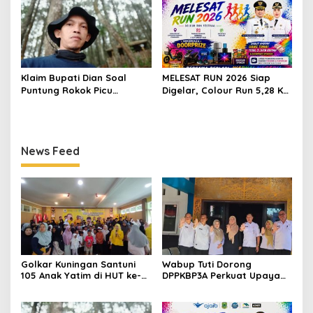
Berjaya
Keluarga
Klaim Bupati Dian Soal
MELESAT RUN 2026 Siap
Puntung Rokok Picu
Digelar, Colour Run 5,28 Km
Karhutla Dibantah Gema
Jadi Ajang Sport Tourism
Jabar Hejo, Sebut Tak
dan Promosi Kuningan
Sesuai Kajian Ilmiah
News Feed
Golkar Kuningan Santuni
Wabup Tuti Dorong
105 Anak Yatim di HUT ke-
DPPKBP3A Perkuat Upaya
50 Bahlil Lahadalia,
Tekan Stunting dan
Doakan Partai Semakin
Tingkatkan Kesejahteraan
Berjaya
Keluarga