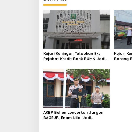
Kejari Kuningan Tetapkan Eks
Kejari K
Pejabat Kredit Bank BUMN Jadi
Barang B
Tersangka Korupsi, Negara Rugi
Inkrah, 
Rp529 Juta
Bisa Dig
AKBP Bellen Luncurkan Jargon
BAGEUR, Enam Nilai Jadi
Pegangan Seluruh Personel
Polres Kuningan