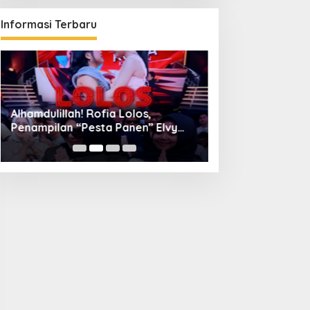
Informasi Terbaru
Alhamdulillah! Rofia Lolos,
Diskominfo Kuni
Penampilan “Pesta Panen” Elvy
Bangun Kolaboras
Sukaesih Berbuah Manis
Digital hingga D