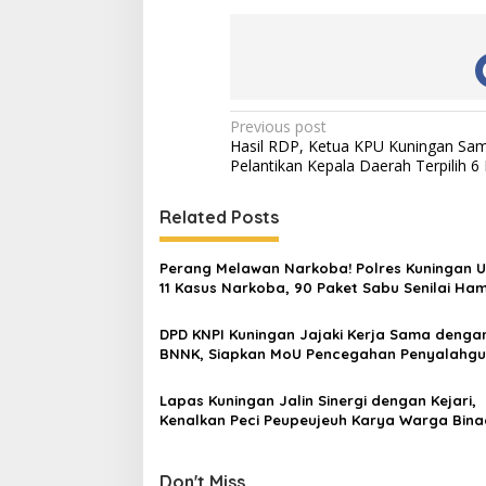
Post
Previous post
Hasil RDP, Ketua KPU Kuningan Sa
navigation
Pelantikan Kepala Daerah Terpilih 6 
Related Posts
Perang Melawan Narkoba! Polres Kuningan 
11 Kasus Narkoba, 90 Paket Sabu Senilai Ham
Rp200 Juta Disita
DPD KNPI Kuningan Jajaki Kerja Sama denga
BNNK, Siapkan MoU Pencegahan Penyalahg
Narkoba
Lapas Kuningan Jalin Sinergi dengan Kejari,
Kenalkan Peci Peupeujeuh Karya Warga Bin
Don't Miss