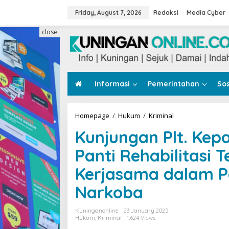
Skip
to
Friday, August 7, 2026
Redaksi
Media Cyber
content
close
Informasi
Pemerintahan
Sos
Kunjungan
Homepage
/
Hukum
/
Kriminal
Plt.
Kunjungan Plt. Kepa
Kepala
Kejari
Panti Rehabilitasi 
Kuningan
ke
Kerjasama dalam 
Panti
Rehabilitasi
Narkoba
Tenjo
Laut
Dorong
Kuninganonline
23 January 2025
Kerjasama
Hukum
,
Kriminal
1,624 Views
dalam