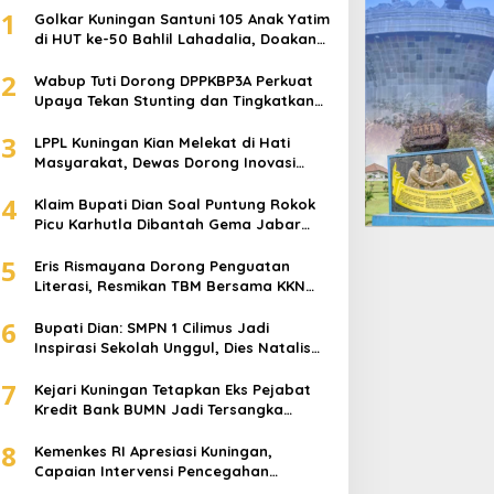
1
Golkar Kuningan Santuni 105 Anak Yatim
di HUT ke-50 Bahlil Lahadalia, Doakan
Partai Semakin Berjaya
2
Wabup Tuti Dorong DPPKBP3A Perkuat
Upaya Tekan Stunting dan Tingkatkan
Kesejahteraan Keluarga
3
LPPL Kuningan Kian Melekat di Hati
Masyarakat, Dewas Dorong Inovasi
Penyiaran Digital
4
Klaim Bupati Dian Soal Puntung Rokok
Picu Karhutla Dibantah Gema Jabar
Hejo, Sebut Tak Sesuai Kajian Ilmiah
5
Eris Rismayana Dorong Penguatan
Literasi, Resmikan TBM Bersama KKN
UIN Sunan Kalijaga di Sagaranten
6
Bupati Dian: SMPN 1 Cilimus Jadi
Inspirasi Sekolah Unggul, Dies Natalis
ke-70 Momentum Cetak Generasi Emas
7
Kejari Kuningan Tetapkan Eks Pejabat
Kredit Bank BUMN Jadi Tersangka
Korupsi, Negara Rugi Rp529 Juta
8
Kemenkes RI Apresiasi Kuningan,
Capaian Intervensi Pencegahan
Stunting Tembus 100 Persen