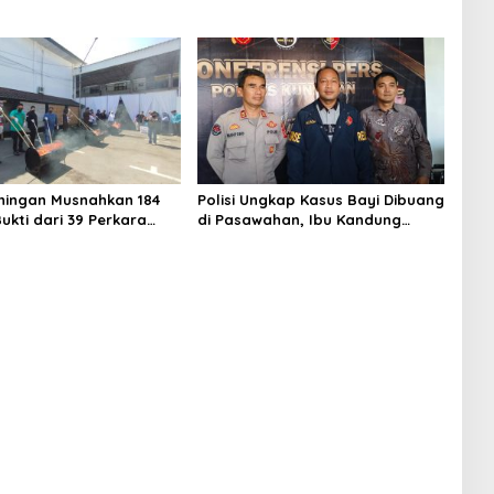
uningan Musnahkan 184
Polisi Ungkap Kasus Bayi Dibuang
ukti dari 39 Perkara
di Pasawahan, Ibu Kandung
Sabu Direbus agar Tak
Berusia 19 Tahun Jadi Tersangka
unakan Lagi