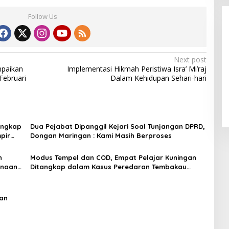
Follow Us
Next post
mpaikan
Implementasi Hikmah Peristiwa Isra’ Mi’raj
Februari
Dalam Kehidupan Sehari-hari
LPPL Kuningan Kian Melekat di
Hati Masyarakat, Dewas Dorong
Inovasi Penyiaran Digital
Ungkap
Dua Pejabat Dipanggil Kejari Soal Tunjangan DPRD,
pir
Dongan Maringan : Kami Masih Berproses
n
Modus Tempel dan COD, Empat Pelajar Kuningan
unaan
Ditangkap dalam Kasus Peredaran Tembakau
Sintetis
aan