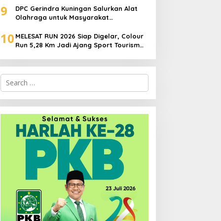
9
DPC Gerindra Kuningan Salurkan Alat
Olahraga untuk Masyarakat
Garawangi, Dorong Pembinaan
10
Generasi Muda
MELESAT RUN 2026 Siap Digelar, Colour
Run 5,28 Km Jadi Ajang Sport Tourism
dan Promosi Kuningan
Search
for: