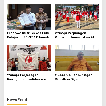
Prabowo Instruksikan Buku
Wanoja Perjuangan
Pelajaran SD-SMA Dibenahi,
Kuningan Semarakkan HUT
Jadikan Negara ASEAN
ke-8 RI, Indah Nur Aliah:
sebagai Referensi
Perempuan Harus Sehat
dan Berdaya
Wanoja Perjuangan
Musda Golkar Kuningan
Kuningan Konsolidasikan
Diusulkan Digelar
Organisasi, Dukung
September 2026, Panitia
Kegiatan Positif Generasi
Mulai Matangkan Persiapan
Muda
News Feed