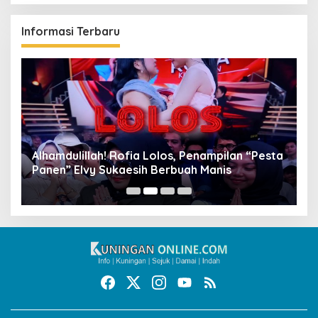
Informasi Terbaru
Alhamdulillah! Rofia Lolos, Penampilan “Pesta
D
Panen” Elvy Sukaesih Berbuah Manis
K
D