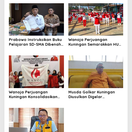
Prabowo Instruksikan Buku
Wanoja Perjuangan
Pelajaran SD-SMA Dibenahi,
Kuningan Semarakkan HUT
Jadikan Negara ASEAN
ke-8 RI, Indah Nur Aliah:
sebagai Referensi
Perempuan Harus Sehat
dan Berdaya
Wanoja Perjuangan
Musda Golkar Kuningan
Kuningan Konsolidasikan
Diusulkan Digelar
Organisasi, Dukung
September 2026, Panitia
Kegiatan Positif Generasi
Mulai Matangkan Persiapan
Muda