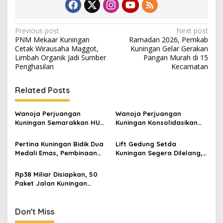
Post
Previous post
Next post
PNM Mekaar Kuningan
Ramadan 2026, Pemkab
navigation
Cetak Wirausaha Maggot,
Kuningan Gelar Gerakan
Limbah Organik Jadi Sumber
Pangan Murah di 15
Penghasilan
Kecamatan
Related Posts
Wanoja Perjuangan
Wanoja Perjuangan
Kuningan Semarakkan HUT
Kuningan Konsolidasikan
ke-8 RI, Indah Nur Aliah:
Organisasi, Dukung
Perempuan Harus Sehat
Kegiatan Positif Generasi
Pertina Kuningan Bidik Dua
Lift Gedung Setda
dan Berdaya
Muda
Medali Emas, Pembinaan
Kuningan Segera Dilelang,
Atlet Jadi Prioritas 2026-
Anggaran Naik Jadi Rp1,2
2030
Miliar
Rp38 Miliar Disiapkan, 50
Paket Jalan Kuningan
Ditarget Tangani 22
Kilometer
Don't Miss