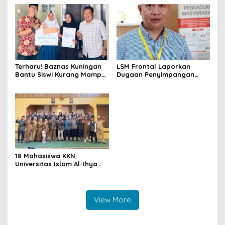
dan Promosi Kuningan
Puskesmas, Fokus Edukasi
ASI, Cegah Stunting hingga
Perawatan Lansia
Terharu! Baznas Kuningan
LSM Frontal Laporkan
Bantu Siswi Kurang Mampu
Dugaan Penyimpangan
Miliki Seragam SMK,
Dana GU Disdik Rp3,1 Miliar
Semangat Belajarnya Tak
ke KPK, Uha: APBD Bukan
Pernah Padam
Dana Talangan Pejabat
18 Mahasiswa KKN
Universitas Islam Al-Ihya
Kuningan Mulai Mengabdi di
Desa Linggamekar,
Ditandai Pemasangan Vest
View More