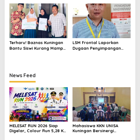
dan Promosi Kuningan
Puskesmas, Fokus Edukasi
ASI, Cegah Stunting hingga
Perawatan Lansia
Terharu! Baznas Kuningan
LSM Frontal Laporkan
Bantu Siswi Kurang Mampu
Dugaan Penyimpangan
Miliki Seragam SMK,
Dana GU Disdik Rp3,1 Miliar
Semangat Belajarnya Tak
ke KPK, Uha: APBD Bukan
Pernah Padam
Dana Talangan Pejabat
News Feed
MELESAT RUN 2026 Siap
Mahasiswa KKN UNISA
Digelar, Colour Run 5,28 Km
Kuningan Bersinergi
Jadi Ajang Sport Tourism
dengan PKK dan