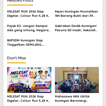
Related Posts
MELESAT RUN 2026 Siap
Kejari Kuningan Musnahkan
Digelar, Colour Run 5,28 Km
184 Barang Bukti dari 39
Jadi Ajang Sport Tourism
Perkara Inkrah, Sabu
dan Promosi Kuningan
Direbus agar Tak Bisa
Pajak EO: Jangan Sampai
Gebrakan Disdik Kuningan!
Digunakan Lagi
Ada yang Untung, Negara
Pesona SD Hadir, Sekolah
Merugi
Negeri Kini Wajib Punya
Branding, Digitalisasi, dan
BKPSDM Kuningan Siap
Robotika
Tinggalkan GEMILANG,
Beralih ke SIMATA BKN
untuk Perkuat Sistem Merit
ASN
Don't Miss
MELESAT RUN 2026 Siap
Mahasiswa KKN UNISA
Digelar, Colour Run 5,28 Km
Kuningan Bersinergi
Jadi Ajang Sport Tourism
dengan PKK dan