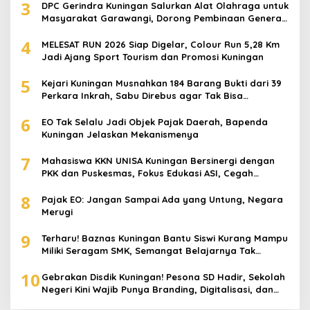
3
DPC Gerindra Kuningan Salurkan Alat Olahraga untuk
Masyarakat Garawangi, Dorong Pembinaan Generasi
Muda
4
MELESAT RUN 2026 Siap Digelar, Colour Run 5,28 Km
Jadi Ajang Sport Tourism dan Promosi Kuningan
5
Kejari Kuningan Musnahkan 184 Barang Bukti dari 39
Perkara Inkrah, Sabu Direbus agar Tak Bisa
Digunakan Lagi
6
EO Tak Selalu Jadi Objek Pajak Daerah, Bapenda
Kuningan Jelaskan Mekanismenya
7
Mahasiswa KKN UNISA Kuningan Bersinergi dengan
PKK dan Puskesmas, Fokus Edukasi ASI, Cegah
Stunting hingga Perawatan Lansia
8
Pajak EO: Jangan Sampai Ada yang Untung, Negara
Merugi
9
Terharu! Baznas Kuningan Bantu Siswi Kurang Mampu
Miliki Seragam SMK, Semangat Belajarnya Tak
Pernah Padam
10
Gebrakan Disdik Kuningan! Pesona SD Hadir, Sekolah
Negeri Kini Wajib Punya Branding, Digitalisasi, dan
Robotika