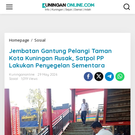
Skip
to
content
Jembatan
Homepage
/
Sosial
Gantung
Jembatan Gantung Pelangi Taman
Pelangi
Taman
Kota Kuningan Rusak, Satpol PP
Kota
Lakukan Penyegelan Sementara
Kuningan
Rusak,
Kuninganonline
29 May 2026
Satpol
Sosial
1,019 Views
PP
Lakukan
Penyegelan
Sementara