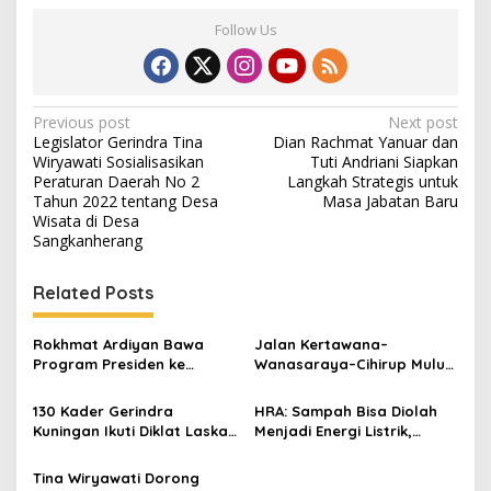
Follow Us
Post
Previous post
Next post
Legislator Gerindra Tina
Dian Rachmat Yanuar dan
navigation
Wiryawati Sosialisasikan
Tuti Andriani Siapkan
Peraturan Daerah No 2
Langkah Strategis untuk
Tahun 2022 tentang Desa
Masa Jabatan Baru
Wisata di Desa
Sangkanherang
Related Posts
Rokhmat Ardiyan Bawa
Jalan Kertawana–
Program Presiden ke
Wanasaraya–Cihirup Mulus,
Cigadung, 400 Sambungan
Warga Apresiasi
Listrik Gratis Disalurkan
Perjuangan Anggota DPR RI
130 Kader Gerindra
HRA: Sampah Bisa Diolah
Rokhmat Ardiyan
Kuningan Ikuti Diklat Laskar
Menjadi Energi Listrik,
di Kiara Payung, Perkuat
Penanganan TPSA Ciniru
Soliditas Hadapi Pileg 2029
Harus Jadi Prioritas
Tina Wiryawati Dorong