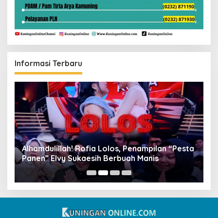
Informasi Terbaru
Alhamdulillah! Rofia Lolos, Penampilan “Pesta
D
Panen” Elvy Sukaesih Berbuah Manis
K
D