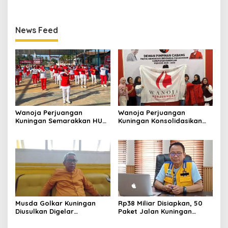
Mulai Matangkan Persiapan
Kilometer
News Feed
Wanoja Perjuangan
Wanoja Perjuangan
Kuningan Semarakkan HUT
Kuningan Konsolidasikan
ke-8 RI, Indah Nur Aliah:
Organisasi, Dukung
Perempuan Harus Sehat
Kegiatan Positif Generasi
dan Berdaya
Muda
Musda Golkar Kuningan
Rp38 Miliar Disiapkan, 50
Diusulkan Digelar
Paket Jalan Kuningan
September 2026, Panitia
Ditarget Tangani 22
Mulai Matangkan Persiapan
Kilometer