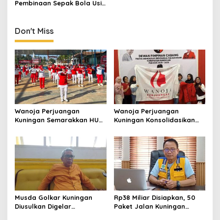
Pembinaan Sepak Bola Usia
Dini, Bagikan Pengalaman
Belajar dari Ajax dan
Feyenoord
Don't Miss
Wanoja Perjuangan
Wanoja Perjuangan
Kuningan Semarakkan HUT
Kuningan Konsolidasikan
ke-8 RI, Indah Nur Aliah:
Organisasi, Dukung
Perempuan Harus Sehat
Kegiatan Positif Generasi
dan Berdaya
Muda
Musda Golkar Kuningan
Rp38 Miliar Disiapkan, 50
Diusulkan Digelar
Paket Jalan Kuningan
September 2026, Panitia
Ditarget Tangani 22