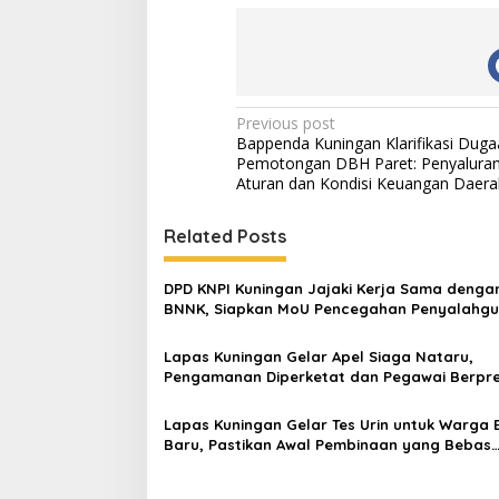
Post
Previous post
Bappenda Kuningan Klarifikasi Duga
navigation
Pemotongan DBH Paret: Penyaluran
Aturan dan Kondisi Keuangan Daera
Related Posts
DPD KNPI Kuningan Jajaki Kerja Sama denga
BNNK, Siapkan MoU Pencegahan Penyalahg
Narkoba
Lapas Kuningan Gelar Apel Siaga Nataru,
Pengamanan Diperketat dan Pegawai Berpre
Diganjar Penghargaan
Lapas Kuningan Gelar Tes Urin untuk Warga 
Baru, Pastikan Awal Pembinaan yang Bebas
Narkoba