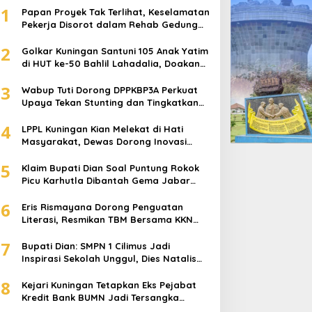
1
Papan Proyek Tak Terlihat, Keselamatan
Pekerja Disorot dalam Rehab Gedung
DPRD Kuningan
2
Golkar Kuningan Santuni 105 Anak Yatim
di HUT ke-50 Bahlil Lahadalia, Doakan
Partai Semakin Berjaya
3
Wabup Tuti Dorong DPPKBP3A Perkuat
Upaya Tekan Stunting dan Tingkatkan
Kesejahteraan Keluarga
4
LPPL Kuningan Kian Melekat di Hati
Masyarakat, Dewas Dorong Inovasi
Penyiaran Digital
5
Klaim Bupati Dian Soal Puntung Rokok
Picu Karhutla Dibantah Gema Jabar
Hejo, Sebut Tak Sesuai Kajian Ilmiah
6
Eris Rismayana Dorong Penguatan
Literasi, Resmikan TBM Bersama KKN
UIN Sunan Kalijaga di Sagaranten
7
Bupati Dian: SMPN 1 Cilimus Jadi
Inspirasi Sekolah Unggul, Dies Natalis
ke-70 Momentum Cetak Generasi Emas
8
Kejari Kuningan Tetapkan Eks Pejabat
Kredit Bank BUMN Jadi Tersangka
Korupsi, Negara Rugi Rp529 Juta