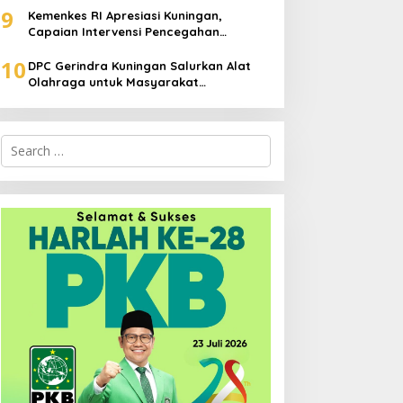
9
Kemenkes RI Apresiasi Kuningan,
Capaian Intervensi Pencegahan
Stunting Tembus 100 Persen
10
DPC Gerindra Kuningan Salurkan Alat
Olahraga untuk Masyarakat
Garawangi, Dorong Pembinaan
Generasi Muda
Search
for: