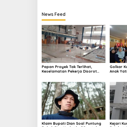
News Feed
Papan Proyek Tak Terlihat,
Golkar K
Keselamatan Pekerja Disorot
Anak Yat
dalam Rehab Gedung DPRD
Lahadali
Kuningan
Semakin 
Klaim Bupati Dian Soal Puntung
Kejari K