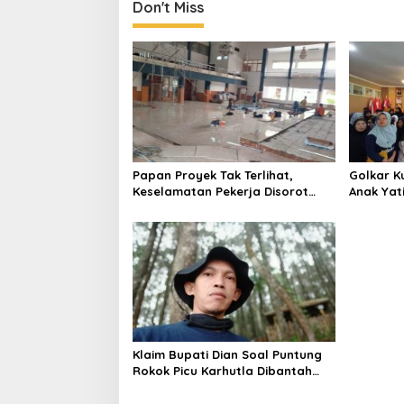
Don't Miss
Papan Proyek Tak Terlihat,
Golkar K
Keselamatan Pekerja Disorot
Anak Yat
dalam Rehab Gedung DPRD
Lahadali
Kuningan
Semakin 
Klaim Bupati Dian Soal Puntung
Rokok Picu Karhutla Dibantah
Gema Jabar Hejo, Sebut Tak
Sesuai Kajian Ilmiah