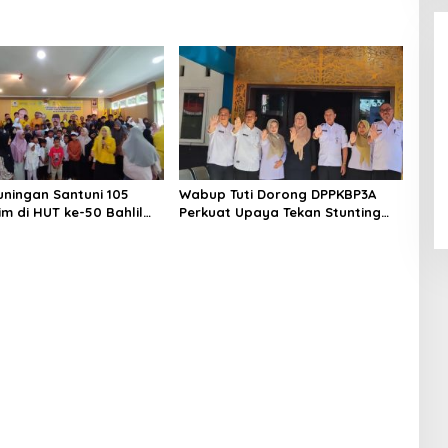
LPPL Kuningan Kian Melekat di
Hati Masyarakat, Dewas Dorong
uningan Santuni 105
Wabup Tuti Dorong DPPKBP3A
Inovasi Penyiaran Digital
im di HUT ke-50 Bahlil
Perkuat Upaya Tekan Stunting
a, Doakan Partai
dan Tingkatkan Kesejahteraan
Berjaya
Keluarga