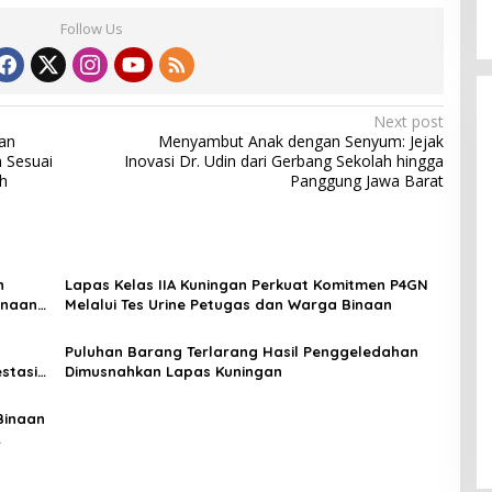
Follow Us
Next post
an
Menyambut Anak dengan Senyum: Jejak
 Sesuai
Inovasi Dr. Udin dari Gerbang Sekolah hingga
h
Panggung Jawa Barat
n
Lapas Kelas IIA Kuningan Perkuat Komitmen P4GN
unaan
Melalui Tes Urine Petugas dan Warga Binaan
Puluhan Barang Terlarang Hasil Penggeledahan
stasi
Dimusnahkan Lapas Kuningan
Binaan