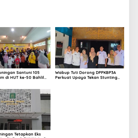
uningan Santuni 105
Wabup Tuti Dorong DPPKBP3A
im di HUT ke-50 Bahlil
Perkuat Upaya Tekan Stunting
a, Doakan Partai
dan Tingkatkan Kesejahteraan
Berjaya
Keluarga
uningan Tetapkan Eks