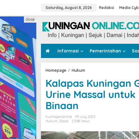
Skip
to
Saturday, August 8, 2026
Redaksi
Media Cyb
content
close
Informasi
Pemerintahan
Sos
Kalapas
Homepage
/
Hukum
Kuningan
Kalapas Kuningan 
Gandeng
BNNK
Urine Massal untu
Gelar
Tes
Binaan
Urine
Massal
untuk
Kuninganonline
09 July 2025
Petugas
Hukum
,
Sosial
2,508 Views
dan
Warga
Binaan