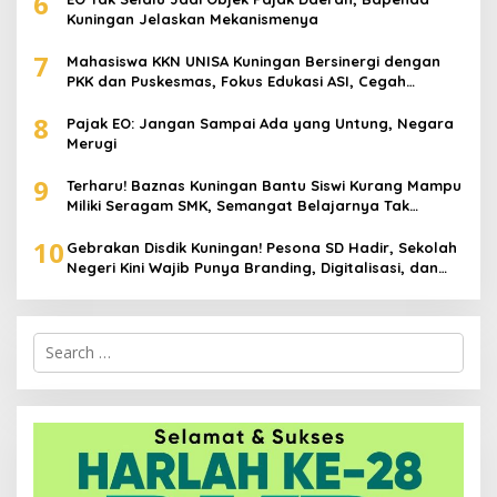
6
Kuningan Jelaskan Mekanismenya
7
Mahasiswa KKN UNISA Kuningan Bersinergi dengan
PKK dan Puskesmas, Fokus Edukasi ASI, Cegah
Stunting hingga Perawatan Lansia
8
Pajak EO: Jangan Sampai Ada yang Untung, Negara
Merugi
9
Terharu! Baznas Kuningan Bantu Siswi Kurang Mampu
Miliki Seragam SMK, Semangat Belajarnya Tak
Pernah Padam
10
Gebrakan Disdik Kuningan! Pesona SD Hadir, Sekolah
Negeri Kini Wajib Punya Branding, Digitalisasi, dan
Robotika
Search
for: