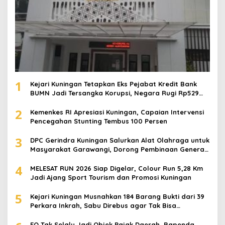
1
Kejari Kuningan Tetapkan Eks Pejabat Kredit Bank
BUMN Jadi Tersangka Korupsi, Negara Rugi Rp529
Juta
2
Kemenkes RI Apresiasi Kuningan, Capaian Intervensi
Pencegahan Stunting Tembus 100 Persen
3
DPC Gerindra Kuningan Salurkan Alat Olahraga untuk
Masyarakat Garawangi, Dorong Pembinaan Generasi
Muda
4
MELESAT RUN 2026 Siap Digelar, Colour Run 5,28 Km
Jadi Ajang Sport Tourism dan Promosi Kuningan
5
Kejari Kuningan Musnahkan 184 Barang Bukti dari 39
Perkara Inkrah, Sabu Direbus agar Tak Bisa
Digunakan Lagi
EO Tak Selalu Jadi Objek Pajak Daerah, Bapenda