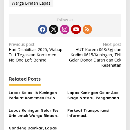
Warga Binaan Lapas
Follow Us
Post
Previous post
Next post
Hari Disabilitas 2025, Wabup
HUT Korem 063/Sgj dan
navigation
Tuti Tegaskan Komitmen
Kodim 0615/Kuningan, TNI
No One Left Behind
Gelar Donor Darah dan Cek
Kesehatan
Related Posts
Lapas Kelas IIA Kuningan
Lapas Kuningan Gelar Apel
Perkuat Komitmen P4GN
Siaga Nataru, Pengamanan
Melalui Tes Urine Petugas
Diperketat dan Pegawai
dan Warga Binaan
Berprestasi Diganjar
Lapas Kuningan Gelar Tes
Perkuat Transparansi
Penghargaan
Urin untuk Warga Binaan
Informasi
Baru, Pastikan Awal
Pemasyarakatan, Kalapas
Pembinaan yang Bebas
Kuningan Ajak Media Ngopi
Gandeng Damkar, Lapas