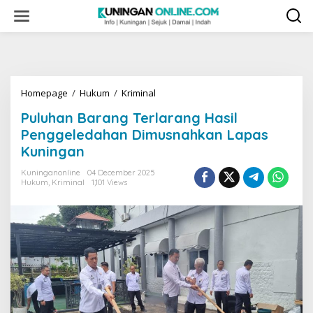
Skip
to
content
Puluhan
Homepage
/
Hukum
/
Kriminal
Barang
Puluhan Barang Terlarang Hasil
Terlarang
Hasil
Penggeledahan Dimusnahkan Lapas
Penggeledahan
Kuningan
Dimusnahkan
Lapas
Kuninganonline
04 December 2025
Kuningan
Hukum
,
Kriminal
1,101 Views