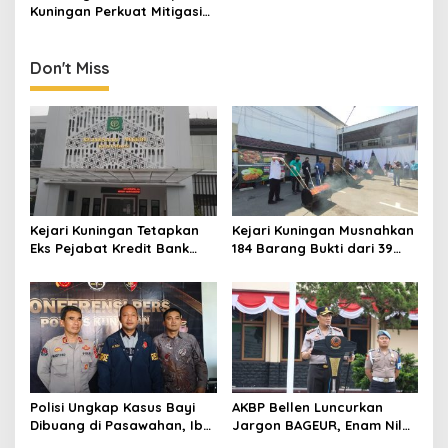
Narkoba
Bareng
Kuningan Perkuat Mitigasi
Kebakaran Lewat Program
Jawara Api
Don't Miss
Kejari Kuningan Tetapkan
Kejari Kuningan Musnahkan
Eks Pejabat Kredit Bank
184 Barang Bukti dari 39
BUMN Jadi Tersangka
Perkara Inkrah, Sabu
Korupsi, Negara Rugi
Direbus agar Tak Bisa
Rp529 Juta
Digunakan Lagi
Polisi Ungkap Kasus Bayi
AKBP Bellen Luncurkan
Dibuang di Pasawahan, Ibu
Jargon BAGEUR, Enam Nilai
Kandung Berusia 19 Tahun
Jadi Pegangan Seluruh