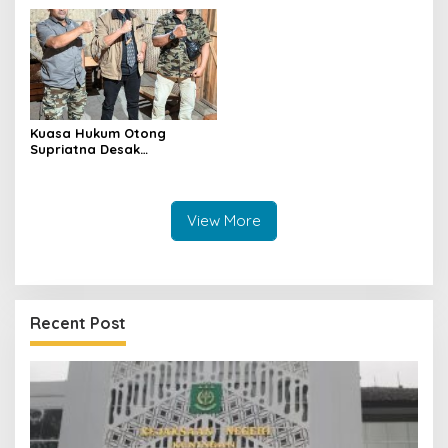
Jadi Tersangka
Personel Polres Kuningan
Kuasa Hukum Otong
Supriatna Desak
Penanganan Kasus Dugaan
Penganiayaan Dilakukan
Transparan
View More
Recent Post