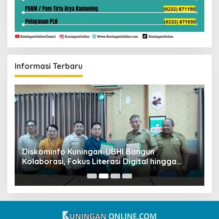
Informasi Terbaru
ta
Diskominfo Kuningan-UBHI Bangun
K
Kolaborasi, Fokus Literasi Digital hingga
V
Desa Digital