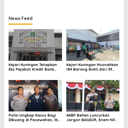
Jadi Tersangka
Personel Polres Kuningan
News Feed
Kejari Kuningan Tetapkan
Kejari Kuningan Musnahkan
Eks Pejabat Kredit Bank
184 Barang Bukti dari 39
BUMN Jadi Tersangka
Perkara Inkrah, Sabu
Korupsi, Negara Rugi
Direbus agar Tak Bisa
Rp529 Juta
Digunakan Lagi
Polisi Ungkap Kasus Bayi
AKBP Bellen Luncurkan
Dibuang di Pasawahan, Ibu
Jargon BAGEUR, Enam Nilai
Kandung Berusia 19 Tahun
Jadi Pegangan Seluruh