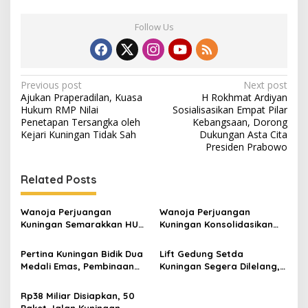
Follow Us
Post
Previous post
Next post
Ajukan Praperadilan, Kuasa
H Rokhmat Ardiyan
navigation
Hukum RMP Nilai
Sosialisasikan Empat Pilar
Penetapan Tersangka oleh
Kebangsaan, Dorong
Kejari Kuningan Tidak Sah
Dukungan Asta Cita
Presiden Prabowo
Related Posts
Wanoja Perjuangan
Wanoja Perjuangan
Kuningan Semarakkan HUT
Kuningan Konsolidasikan
ke-8 RI, Indah Nur Aliah:
Organisasi, Dukung
Perempuan Harus Sehat
Kegiatan Positif Generasi
Pertina Kuningan Bidik Dua
Lift Gedung Setda
dan Berdaya
Muda
Medali Emas, Pembinaan
Kuningan Segera Dilelang,
Atlet Jadi Prioritas 2026-
Anggaran Naik Jadi Rp1,2
2030
Miliar
Rp38 Miliar Disiapkan, 50