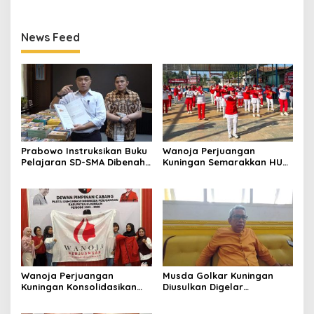
Kegiatan Positif Generasi
Mulai Matangkan Persiapan
Muda
News Feed
Prabowo Instruksikan Buku
Wanoja Perjuangan
Pelajaran SD-SMA Dibenahi,
Kuningan Semarakkan HUT
Jadikan Negara ASEAN
ke-8 RI, Indah Nur Aliah:
sebagai Referensi
Perempuan Harus Sehat
dan Berdaya
Wanoja Perjuangan
Musda Golkar Kuningan
Kuningan Konsolidasikan
Diusulkan Digelar
Organisasi, Dukung
September 2026, Panitia
Kegiatan Positif Generasi
Mulai Matangkan Persiapan