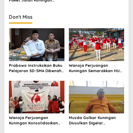
Paket Jalan Kuningan
Ditarget Tangani 22
Kilometer
Don't Miss
Prabowo Instruksikan Buku
Wanoja Perjuangan
Pelajaran SD-SMA Dibenahi,
Kuningan Semarakkan HUT
Jadikan Negara ASEAN
ke-8 RI, Indah Nur Aliah:
sebagai Referensi
Perempuan Harus Sehat
dan Berdaya
Wanoja Perjuangan
Musda Golkar Kuningan
Kuningan Konsolidasikan
Diusulkan Digelar
Organisasi, Dukung
September 2026, Panitia