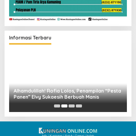
Informasi Terbaru
Alhamdulillah! Rofia Lolos, Penampilan “Pesta
D
Panen” Elvy Sukaesih Berbuah Manis
K
D