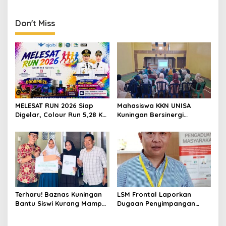
Beralih ke SIMATA BKN
untuk Perkuat Sistem Merit
ASN
Don't Miss
MELESAT RUN 2026 Siap
Mahasiswa KKN UNISA
Digelar, Colour Run 5,28 Km
Kuningan Bersinergi
Jadi Ajang Sport Tourism
dengan PKK dan
dan Promosi Kuningan
Puskesmas, Fokus Edukasi
ASI, Cegah Stunting hingga
Perawatan Lansia
Terharu! Baznas Kuningan
LSM Frontal Laporkan
Bantu Siswi Kurang Mampu
Dugaan Penyimpangan
Miliki Seragam SMK,
Dana GU Disdik Rp3,1 Miliar
Semangat Belajarnya Tak
ke KPK, Uha: APBD Bukan