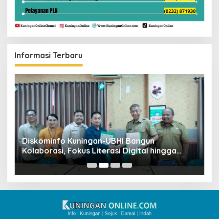
Informasi Terbaru
ta
Diskominfo Kuningan-UBHI Bangun
K
Kolaborasi, Fokus Literasi Digital hingga
V
Desa Digital