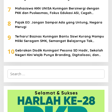
7
Mahasiswa KKN UNISA Kuningan Bersinergi dengan
PKK dan Puskesmas, Fokus Edukasi ASI, Cegah
Stunting hingga Perawatan Lansia
8
Pajak EO: Jangan Sampai Ada yang Untung, Negara
Merugi
9
Terharu! Baznas Kuningan Bantu Siswi Kurang Mampu
Miliki Seragam SMK, Semangat Belajarnya Tak
Pernah Padam
10
Gebrakan Disdik Kuningan! Pesona SD Hadir, Sekolah
Negeri Kini Wajib Punya Branding, Digitalisasi, dan
Robotika
Search
for: