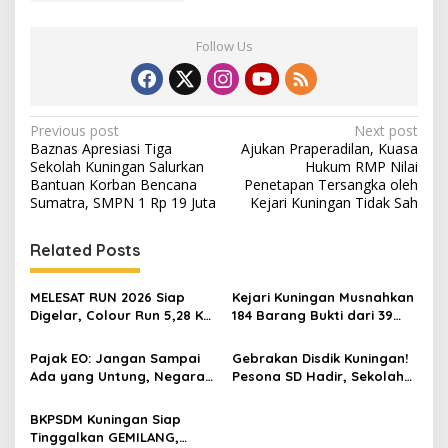
Follow Us
Post
Previous post
Next post
Baznas Apresiasi Tiga
Ajukan Praperadilan, Kuasa
navigation
Sekolah Kuningan Salurkan
Hukum RMP Nilai
Bantuan Korban Bencana
Penetapan Tersangka oleh
Sumatra, SMPN 1 Rp 19 Juta
Kejari Kuningan Tidak Sah
Related Posts
MELESAT RUN 2026 Siap
Kejari Kuningan Musnahkan
Digelar, Colour Run 5,28 Km
184 Barang Bukti dari 39
Jadi Ajang Sport Tourism
Perkara Inkrah, Sabu
dan Promosi Kuningan
Direbus agar Tak Bisa
Pajak EO: Jangan Sampai
Gebrakan Disdik Kuningan!
Digunakan Lagi
Ada yang Untung, Negara
Pesona SD Hadir, Sekolah
Merugi
Negeri Kini Wajib Punya
Branding, Digitalisasi, dan
BKPSDM Kuningan Siap
Robotika
Tinggalkan GEMILANG,