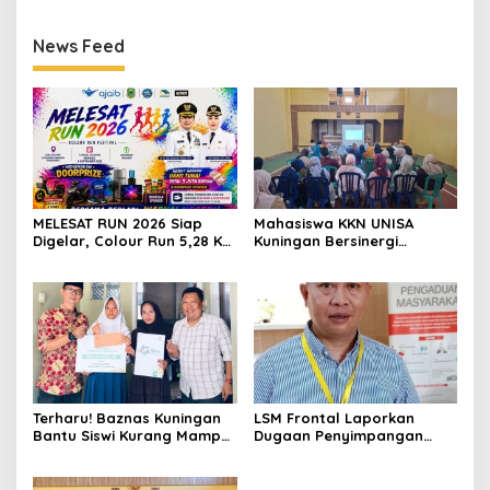
Pernah Padam
Dana Talangan Pejabat
News Feed
MELESAT RUN 2026 Siap
Mahasiswa KKN UNISA
Digelar, Colour Run 5,28 Km
Kuningan Bersinergi
Jadi Ajang Sport Tourism
dengan PKK dan
dan Promosi Kuningan
Puskesmas, Fokus Edukasi
ASI, Cegah Stunting hingga
Perawatan Lansia
Terharu! Baznas Kuningan
LSM Frontal Laporkan
Bantu Siswi Kurang Mampu
Dugaan Penyimpangan
Miliki Seragam SMK,
Dana GU Disdik Rp3,1 Miliar
Semangat Belajarnya Tak
ke KPK, Uha: APBD Bukan
Pernah Padam
Dana Talangan Pejabat