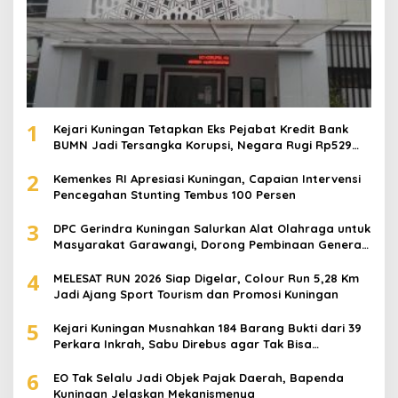
1
Kejari Kuningan Tetapkan Eks Pejabat Kredit Bank
BUMN Jadi Tersangka Korupsi, Negara Rugi Rp529
Juta
2
Kemenkes RI Apresiasi Kuningan, Capaian Intervensi
Pencegahan Stunting Tembus 100 Persen
3
DPC Gerindra Kuningan Salurkan Alat Olahraga untuk
Masyarakat Garawangi, Dorong Pembinaan Generasi
Muda
4
MELESAT RUN 2026 Siap Digelar, Colour Run 5,28 Km
Jadi Ajang Sport Tourism dan Promosi Kuningan
5
Kejari Kuningan Musnahkan 184 Barang Bukti dari 39
Perkara Inkrah, Sabu Direbus agar Tak Bisa
Digunakan Lagi
6
EO Tak Selalu Jadi Objek Pajak Daerah, Bapenda
Kuningan Jelaskan Mekanismenya