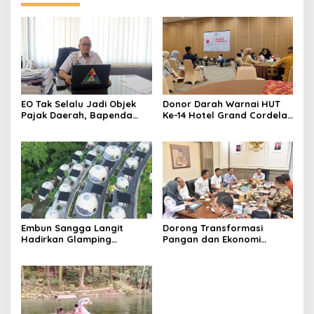
EO Tak Selalu Jadi Objek
Donor Darah Warnai HUT
Pajak Daerah, Bapenda
Ke-14 Hotel Grand Cordela
Kuningan Jelaskan
Kuningan, Tebar Kepedulian
Mekanismenya
untuk Masyarakat
Embun Sangga Langit
Dorong Transformasi
Hadirkan Glamping
Pangan dan Ekonomi
Bernuansa Alam, Tawarkan
Daerah, PDAU Kuningan
Live Seafood hingga
Gandeng Rumah Tani
Wahana Giant Swing
Nusantara