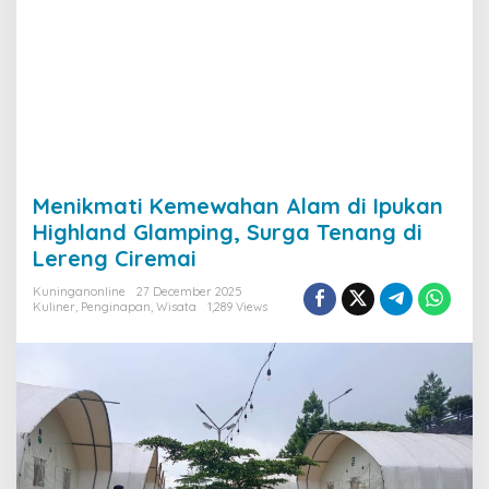
Menikmati Kemewahan Alam di Ipukan
Highland Glamping, Surga Tenang di
Lereng Ciremai
Kuninganonline
27 December 2025
Kuliner
,
Penginapan
,
Wisata
1,289 Views