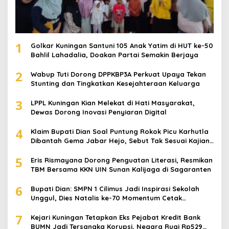
1
Golkar Kuningan Santuni 105 Anak Yatim di HUT ke-50
Bahlil Lahadalia, Doakan Partai Semakin Berjaya
2
Wabup Tuti Dorong DPPKBP3A Perkuat Upaya Tekan
Stunting dan Tingkatkan Kesejahteraan Keluarga
3
LPPL Kuningan Kian Melekat di Hati Masyarakat,
Dewas Dorong Inovasi Penyiaran Digital
4
Klaim Bupati Dian Soal Puntung Rokok Picu Karhutla
Dibantah Gema Jabar Hejo, Sebut Tak Sesuai Kajian
Ilmiah
5
Eris Rismayana Dorong Penguatan Literasi, Resmikan
TBM Bersama KKN UIN Sunan Kalijaga di Sagaranten
6
Bupati Dian: SMPN 1 Cilimus Jadi Inspirasi Sekolah
Unggul, Dies Natalis ke-70 Momentum Cetak
Generasi Emas
7
Kejari Kuningan Tetapkan Eks Pejabat Kredit Bank
BUMN Jadi Tersangka Korupsi, Negara Rugi Rp529