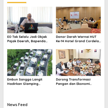
EO Tak Selalu Jadi Objek
Donor Darah Warnai HUT
Pajak Daerah, Bapenda
Ke-14 Hotel Grand Cordela
Kuningan Jelaskan
Kuningan, Tebar Kepedulian
Mekanismenya
untuk Masyarakat
Embun Sangga Langit
Dorong Transformasi
Hadirkan Glamping
Pangan dan Ekonomi
Bernuansa Alam, Tawarkan
Daerah, PDAU Kuningan
Live Seafood hingga
Gandeng Rumah Tani
Wahana Giant Swing
Nusantara
News Feed