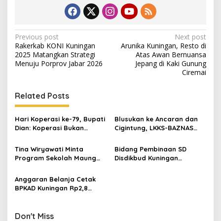
Post
Previous post
Next post
Rakerkab KONI Kuningan
Arunika Kuningan, Resto di
navigation
2025 Matangkan Strategi
Atas Awan Bernuansa
Menuju Porprov Jabar 2026
Jepang di Kaki Gunung
Ciremai
Related Posts
Hari Koperasi ke-79, Bupati
Blusukan ke Ancaran dan
Dian: Koperasi Bukan
Cigintung, LKKS-BAZNAS
Sekadar Wadah Ekonomi,
Kuningan Salurkan Bantuan
tapi Membangun
untuk Warga Disabilitas
Tina Wiryawati Minta
Bidang Pembinaan SD
Kesejahteraan
dan Dhuafa
Program Sekolah Maung
Disdikbud Kuningan
Disosialisasikan Secara
Semangati Peserta OSN-K
Maksimal, Jangan Sampai
2026, Dorong Lahirnya
Anggaran Belanja Cetak
Timbulkan Kebingungan di
Generasi Unggul
BPKAD Kuningan Rp2,8
Masyarakat
Miliar Disorot, LSM Frontal
Minta Transparansi
Don't Miss