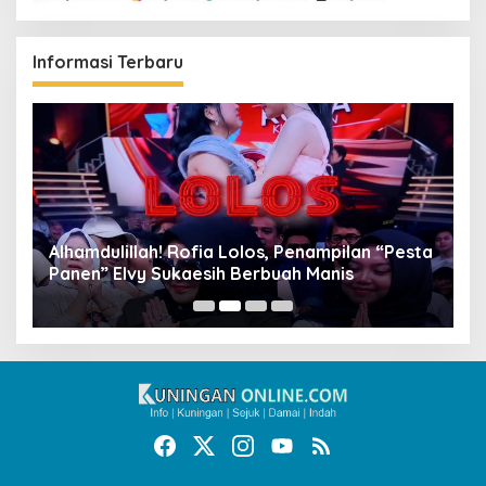
Informasi Terbaru
Alhamdulillah! Rofia Lolos, Penampilan “Pesta
D
Panen” Elvy Sukaesih Berbuah Manis
K
D