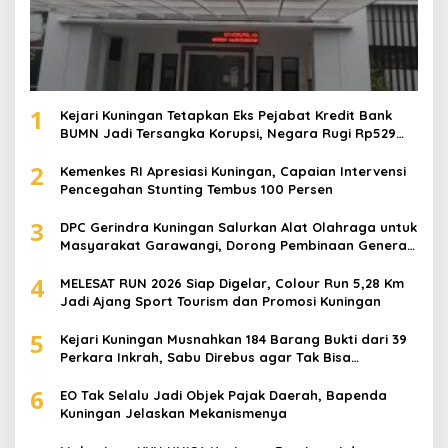
1
Kejari Kuningan Tetapkan Eks Pejabat Kredit Bank
BUMN Jadi Tersangka Korupsi, Negara Rugi Rp529
Juta
2
Kemenkes RI Apresiasi Kuningan, Capaian Intervensi
Pencegahan Stunting Tembus 100 Persen
3
DPC Gerindra Kuningan Salurkan Alat Olahraga untuk
Masyarakat Garawangi, Dorong Pembinaan Generasi
Muda
4
MELESAT RUN 2026 Siap Digelar, Colour Run 5,28 Km
Jadi Ajang Sport Tourism dan Promosi Kuningan
5
Kejari Kuningan Musnahkan 184 Barang Bukti dari 39
Perkara Inkrah, Sabu Direbus agar Tak Bisa
Digunakan Lagi
6
EO Tak Selalu Jadi Objek Pajak Daerah, Bapenda
Kuningan Jelaskan Mekanismenya