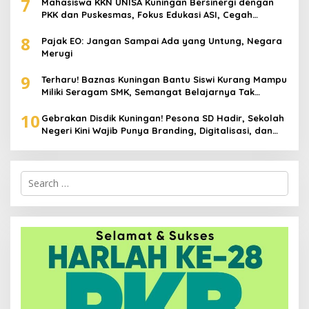
7
Mahasiswa KKN UNISA Kuningan Bersinergi dengan
PKK dan Puskesmas, Fokus Edukasi ASI, Cegah
Stunting hingga Perawatan Lansia
8
Pajak EO: Jangan Sampai Ada yang Untung, Negara
Merugi
9
Terharu! Baznas Kuningan Bantu Siswi Kurang Mampu
Miliki Seragam SMK, Semangat Belajarnya Tak
Pernah Padam
10
Gebrakan Disdik Kuningan! Pesona SD Hadir, Sekolah
Negeri Kini Wajib Punya Branding, Digitalisasi, dan
Robotika
Search
for: