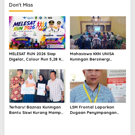
ASN
Don't Miss
MELESAT RUN 2026 Siap
Mahasiswa KKN UNISA
Digelar, Colour Run 5,28 Km
Kuningan Bersinergi
Jadi Ajang Sport Tourism
dengan PKK dan
dan Promosi Kuningan
Puskesmas, Fokus Edukasi
ASI, Cegah Stunting hingga
Perawatan Lansia
Terharu! Baznas Kuningan
LSM Frontal Laporkan
Bantu Siswi Kurang Mampu
Dugaan Penyimpangan
Miliki Seragam SMK,
Dana GU Disdik Rp3,1 Miliar
Semangat Belajarnya Tak
ke KPK, Uha: APBD Bukan
Pernah Padam
Dana Talangan Pejabat