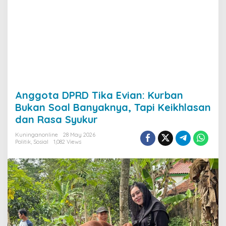
Anggota DPRD Tika Evian: Kurban
Bukan Soal Banyaknya, Tapi Keikhlasan
dan Rasa Syukur
Kuninganonline
28 May 2026
Politik
,
Sosial
1,082 Views