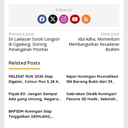
Follow Us
Post
Previous post
Next post
Sri Laelasari Soroti Longsor
Idul Adha, Momentum
navigation
di Cigadung, Dorong
Membangunkan Kesadaran
Penanganan Prioritas
Ibrahim
Related Posts
MELESAT RUN 2026 Siap
Kejari Kuningan Musnahkan
Digelar, Colour Run 5,28 Km
184 Barang Bukti dari 39
Jadi Ajang Sport Tourism
Perkara Inkrah, Sabu
dan Promosi Kuningan
Direbus agar Tak Bisa
Pajak EO: Jangan Sampai
Gebrakan Disdik Kuningan!
Digunakan Lagi
Ada yang Untung, Negara
Pesona SD Hadir, Sekolah
Merugi
Negeri Kini Wajib Punya
Branding, Digitalisasi, dan
BKPSDM Kuningan Siap
Robotika
Tinggalkan GEMILANG,
Beralih ke SIMATA BKN
untuk Perkuat Sistem Merit