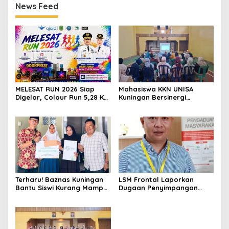
News Feed
MELESAT RUN 2026 Siap
Mahasiswa KKN UNISA
Digelar, Colour Run 5,28 Km
Kuningan Bersinergi
Jadi Ajang Sport Tourism
dengan PKK dan
dan Promosi Kuningan
Puskesmas, Fokus Edukasi
ASI, Cegah Stunting hingga
Perawatan Lansia
Terharu! Baznas Kuningan
LSM Frontal Laporkan
Bantu Siswi Kurang Mampu
Dugaan Penyimpangan
Miliki Seragam SMK,
Dana GU Disdik Rp3,1 Miliar
Semangat Belajarnya Tak
ke KPK, Uha: APBD Bukan
Pernah Padam
Dana Talangan Pejabat