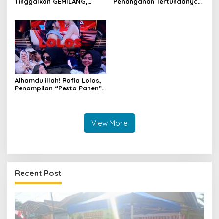
Tinggalkan GEMILANG,
Penanganan Tertundanya
Beralih ke SIMATA BKN
Keberangkatan 95 Jemaah
untuk Perkuat Sistem Merit
Umrah Kuningan, Minta Hak
ASN
Jemaah Dipenuhi
Alhamdulillah! Rofia Lolos,
Penampilan “Pesta Panen”
Elvy Sukaesih Berbuah
Manis
View More
Recent Post