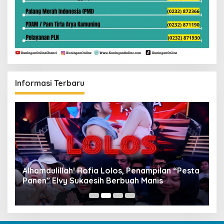
Informasi Terbaru
Alhamdulillah! Rofia Lolos, Penampilan “Pesta
D
Panen” Elvy Sukaesih Berbuah Manis
K
D