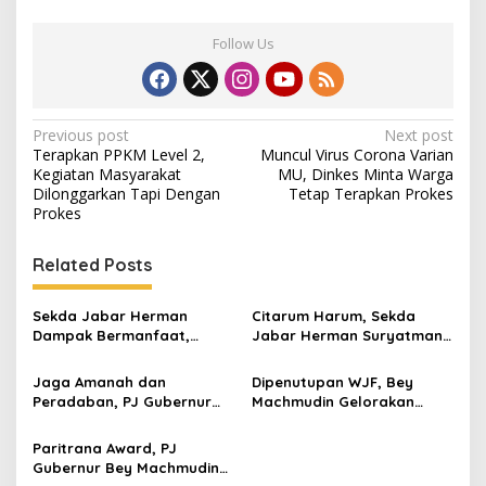
Follow Us
Post
Previous post
Next post
Terapkan PPKM Level 2,
Muncul Virus Corona Varian
navigation
Kegiatan Masyarakat
MU, Dinkes Minta Warga
Dilonggarkan Tapi Dengan
Tetap Terapkan Prokes
Prokes
Related Posts
Sekda Jabar Herman
Citarum Harum, Sekda
Dampak Bermanfaat,
Jabar Herman Suryatman :
Perputaran Ekonomi di
Fokus pada Program
West Java Festival 2024
Utama untuk Peningkatan
Jaga Amanah dan
Dipenutupan WJF, Bey
Capai Rp 70 Miliar
Indeks Kualitas Air
Peradaban, PJ Gubernur
Machmudin Gelorakan
Targetkan Capai 60 Poin
Bey Machmudin Lantik
Semangat Jabar “Hattrick”
Hening Widiatmoko
Juara Umum PON 2024
Paritrana Award, PJ
sebagai Pustakawan Ahli
Gubernur Bey Machmudin
Utama