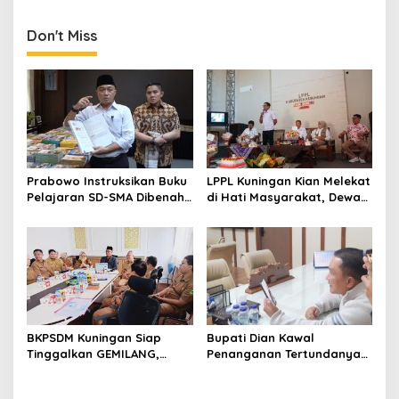
Berharap Pemberian
Penghargaan Jadi
Pendorong Tingkatkan
Don't Miss
Kepesertaan Program
Jamsostek di Jabar
Prabowo Instruksikan Buku
LPPL Kuningan Kian Melekat
Pelajaran SD-SMA Dibenahi,
di Hati Masyarakat, Dewas
Jadikan Negara ASEAN
Dorong Inovasi Penyiaran
sebagai Referensi
Digital
BKPSDM Kuningan Siap
Bupati Dian Kawal
Tinggalkan GEMILANG,
Penanganan Tertundanya
Beralih ke SIMATA BKN
Keberangkatan 95 Jemaah
untuk Perkuat Sistem Merit
Umrah Kuningan, Minta Hak