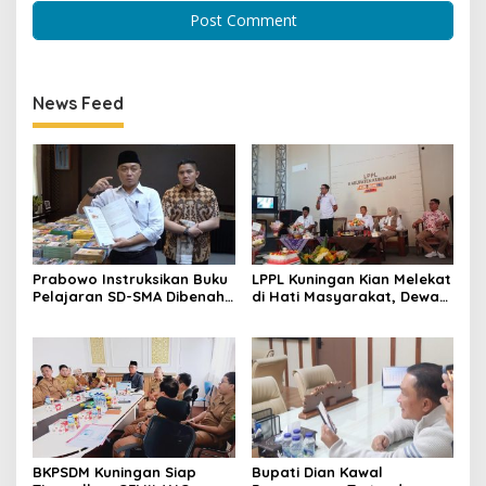
News Feed
Prabowo Instruksikan Buku
LPPL Kuningan Kian Melekat
Pelajaran SD-SMA Dibenahi,
di Hati Masyarakat, Dewas
Jadikan Negara ASEAN
Dorong Inovasi Penyiaran
sebagai Referensi
Digital
BKPSDM Kuningan Siap
Bupati Dian Kawal