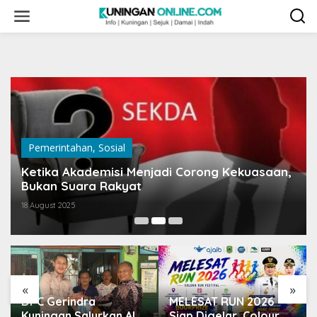
Skip
to
content
Pemerintahan
,
Sosial
Ketika Akademisi Menjadi Corong Kekuasaan,
Bukan Suara Rakyat
18 August 2025
«
»
DPC Gerindra
MELESAT RUN 2026
Kuningan Salurkan Alat
Siap Digelar, Colour