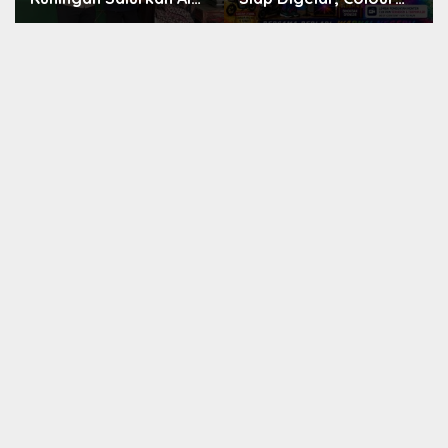
Olahraga untuk
Run 5,28 Km Jadi Ajang
Masyarakat
Sport Tourism dan
Garawangi, Dorong
Promosi Kuningan
Pembinaan Generasi
Muda