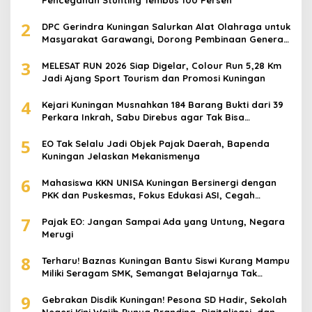
Pencegahan Stunting Tembus 100 Persen
2
DPC Gerindra Kuningan Salurkan Alat Olahraga untuk
Masyarakat Garawangi, Dorong Pembinaan Generasi
Muda
3
MELESAT RUN 2026 Siap Digelar, Colour Run 5,28 Km
Jadi Ajang Sport Tourism dan Promosi Kuningan
4
Kejari Kuningan Musnahkan 184 Barang Bukti dari 39
Perkara Inkrah, Sabu Direbus agar Tak Bisa
Digunakan Lagi
5
EO Tak Selalu Jadi Objek Pajak Daerah, Bapenda
Kuningan Jelaskan Mekanismenya
6
Mahasiswa KKN UNISA Kuningan Bersinergi dengan
PKK dan Puskesmas, Fokus Edukasi ASI, Cegah
Stunting hingga Perawatan Lansia
7
Pajak EO: Jangan Sampai Ada yang Untung, Negara
Merugi
8
Terharu! Baznas Kuningan Bantu Siswi Kurang Mampu
Miliki Seragam SMK, Semangat Belajarnya Tak
Pernah Padam
9
Gebrakan Disdik Kuningan! Pesona SD Hadir, Sekolah