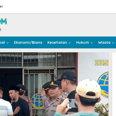
er
ial
Ekonomi/Bisnis
Kesehatan
Hukum
Wisata