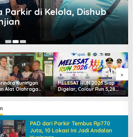
Parkir di Kelola, Dishub
njian
08
»
rindra Kuningan
MELESAT RUN 2026 Siap
K
an Alat Olahraga
Digelar, Colour Run 5,28
1
Masyarakat
Km Jadi Ajang Sport
P
ngi, Dorong
Tourism dan Promosi
D
aan Generasi Muda
Kuningan
D
an
PAD dari Parkir Tembus Rp770
Juta, 10 Lokasi Ini Jadi Andalan