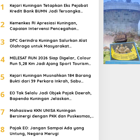
Informasi
,
Wisata
1
Kejari Kuningan Tetapkan Eks Pejabat
Kredit Bank BUMN Jadi Tersangka
Posting Masalah Parkir Rp. 10 R
Korupsi, Negara Rugi Rp529 Juta
2
Dewiku Beri Penjelasan
Kemenkes RI Apresiasi Kuningan,
Capaian Intervensi Pencegahan
Stunting Tembus 100 Persen
 December 2021
3
DPC Gerindra Kuningan Salurkan Alat
Olahraga untuk Masyarakat
Garawangi, Dorong Pembinaan
4
Generasi Muda
MELESAT RUN 2026 Siap Digelar, Colour
Run 5,28 Km Jadi Ajang Sport Tourism
dan Promosi Kuningan
5
Kejari Kuningan Musnahkan 184 Barang
Bukti dari 39 Perkara Inkrah, Sabu
ejari Kuningan Musnahkan
Kejari Kuningan Tetapkan
Direbus agar Tak Bisa Digunakan Lagi
84 Barang Bukti dari 39
Eks Pejabat Kredit Bank
6
EO Tak Selalu Jadi Objek Pajak Daerah,
erkara Inkrah, Sabu
BUMN Jadi Tersangka
Bapenda Kuningan Jelaskan
irebus agar Tak Bisa
Korupsi, Negara Rugi
Mekanismenya
igunakan Lagi
Rp529 Juta
7
Mahasiswa KKN UNISA Kuningan
Bersinergi dengan PKK dan Puskesmas,
Fokus Edukasi ASI, Cegah Stunting
8
hingga Perawatan Lansia
Pajak EO: Jangan Sampai Ada yang
Untung, Negara Merugi