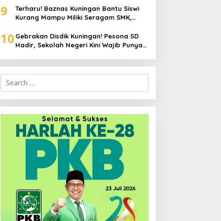
9
Terharu! Baznas Kuningan Bantu Siswi
Kurang Mampu Miliki Seragam SMK,
Semangat Belajarnya Tak Pernah
10
Padam
Gebrakan Disdik Kuningan! Pesona SD
Hadir, Sekolah Negeri Kini Wajib Punya
Branding, Digitalisasi, dan Robotika
Search
for: