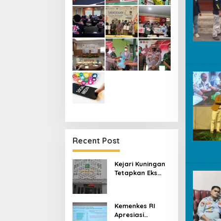
Recent Post
Kejari Kuningan
Tetapkan Eks
Pejabat Kredit
Bank BUMN Jadi
Tersangka
Kemenkes RI
Korupsi, Negara
Apresiasi
Rugi Rp529 Juta