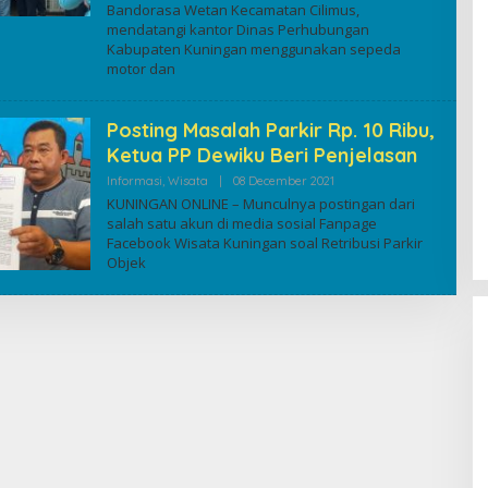
Bandorasa Wetan Kecamatan Cilimus,
mendatangi kantor Dinas Perhubungan
Kabupaten Kuningan menggunakan sepeda
motor dan
Posting Masalah Parkir Rp. 10 Ribu,
Ketua PP Dewiku Beri Penjelasan
By
Informasi
,
Wisata
|
08 December 2021
Kuninganonline
KUNINGAN ONLINE – Munculnya postingan dari
salah satu akun di media sosial Fanpage
Facebook Wisata Kuningan soal Retribusi Parkir
Objek