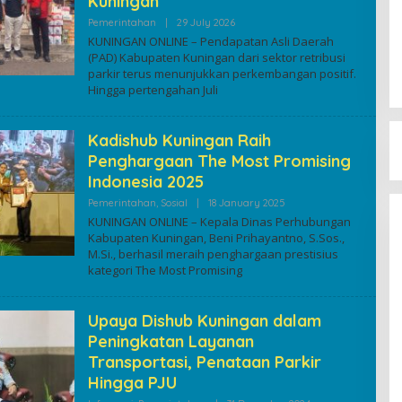
Kuningan
By
Pemerintahan
|
29 July 2026
Kuninganonline
KUNINGAN ONLINE – Pendapatan Asli Daerah
(PAD) Kabupaten Kuningan dari sektor retribusi
parkir terus menunjukkan perkembangan positif.
Hingga pertengahan Juli
Kadishub Kuningan Raih
Penghargaan The Most Promising
Indonesia 2025
By
Pemerintahan
,
Sosial
|
18 January 2025
Kuninganonline
KUNINGAN ONLINE – Kepala Dinas Perhubungan
Kabupaten Kuningan, Beni Prihayantno, S.Sos.,
M.Si., berhasil meraih penghargaan prestisius
kategori The Most Promising
Upaya Dishub Kuningan dalam
Peningkatan Layanan
Transportasi, Penataan Parkir
Hingga PJU