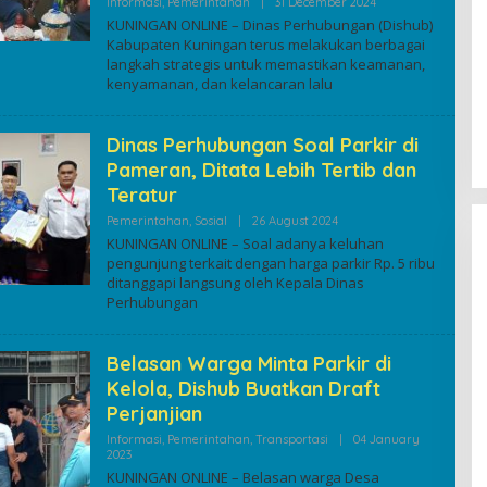
By
Informasi
,
Pemerintahan
|
31 December 2024
Kuninganonline
KUNINGAN ONLINE – Dinas Perhubungan (Dishub)
Kabupaten Kuningan terus melakukan berbagai
langkah strategis untuk memastikan keamanan,
kenyamanan, dan kelancaran lalu
Dinas Perhubungan Soal Parkir di
Pameran, Ditata Lebih Tertib dan
Teratur
By
Pemerintahan
,
Sosial
|
26 August 2024
Kuninganonline
KUNINGAN ONLINE – Soal adanya keluhan
pengunjung terkait dengan harga parkir Rp. 5 ribu
ditanggapi langsung oleh Kepala Dinas
Perhubungan
Belasan Warga Minta Parkir di
Kelola, Dishub Buatkan Draft
Perjanjian
Informasi
,
Pemerintahan
,
Transportasi
|
04 January
By
2023
Kuninganonline
KUNINGAN ONLINE – Belasan warga Desa