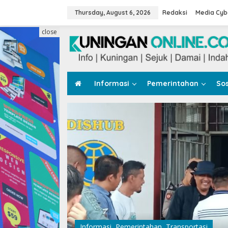
Skip
to
Thursday, August 6, 2026
Redaksi
Media Cyb
content
close
Informasi
Pemerintahan
Sos
atan
Informasi
,
Pemerintahan
,
Transportasi