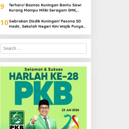
9
Terharu! Baznas Kuningan Bantu Siswi
Kurang Mampu Miliki Seragam SMK,
Semangat Belajarnya Tak Pernah
10
Padam
Gebrakan Disdik Kuningan! Pesona SD
Hadir, Sekolah Negeri Kini Wajib Punya
Branding, Digitalisasi, dan Robotika
Search
for: