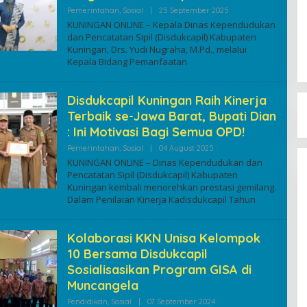
By
Pemerintahan
,
Sosial
|
25 September 2025
Kuninganonline
KUNINGAN ONLINE – Kepala Dinas Kependudukan
dan Pencatatan Sipil (Disdukcapil) Kabupaten
Kuningan, Drs. Yudi Nugraha, M.Pd., melalui
Kepala Bidang Pemanfaatan
Disdukcapil Kuningan Raih Kinerja
Terbaik se-Jawa Barat, Bupati Dian
: Ini Motivasi Bagi Semua OPD!
By
Pemerintahan
,
Sosial
|
04 August 2025
Kuninganonline
KUNINGAN ONLINE – Dinas Kependudukan dan
Pencatatan Sipil (Disdukcapil) Kabupaten
Kuningan kembali menorehkan prestasi gemilang.
Dalam Penilaian Kinerja Kadisdukcapil Tahun
Kolaborasi KKN Unisa Kelompok
10 Bersama Disdukcapil
Sosialisasikan Program GISA di
Muncangela
By
Pendidikan
,
Sosial
|
07 September 2024