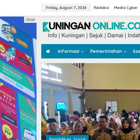
Skip
to
Friday, August 7, 2026
Redaksi
Media Cyber
content
close
Informasi
Pemerintahan
Sos
Pendidikan
,
Sosial