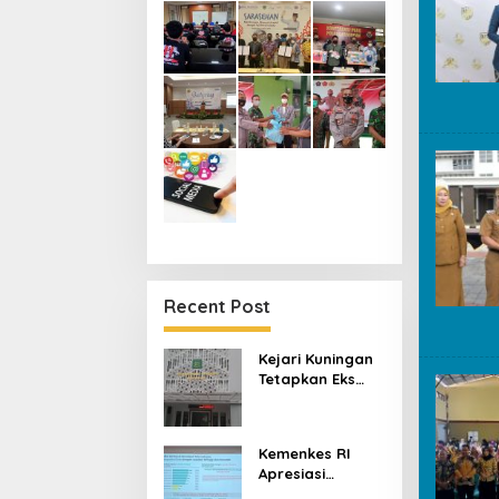
Recent Post
Kejari Kuningan
Tetapkan Eks
Pejabat Kredit
Bank BUMN Jadi
Tersangka
Kemenkes RI
Korupsi, Negara
Apresiasi
Rugi Rp529 Juta
Kuningan,