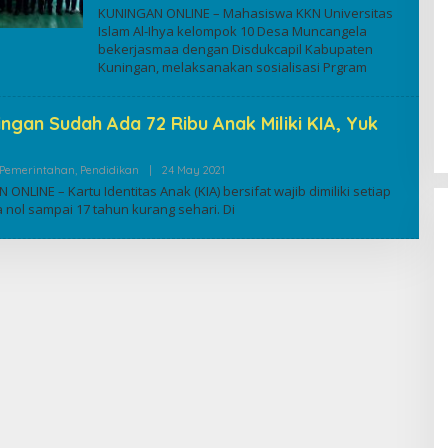
Kuninganonline
KUNINGAN ONLINE – Mahasiswa KKN Universitas
Islam Al-Ihya kelompok 10 Desa Muncangela
bekerjasmaa dengan Disdukcapil Kabupaten
Kuningan, melaksanakan sosialisasi Prgram
ingan Sudah Ada 72 Ribu Anak Miliki KIA, Yuk
By
Pemerintahan
,
Pendidikan
|
24 May 2021
Kuninganonline
ONLINE – Kartu Identitas Anak (KIA) bersifat wajib dimiliki setiap
 nol sampai 17 tahun kurang sehari. Di