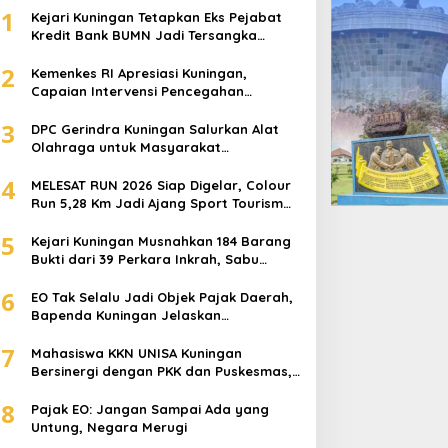
1
Kejari Kuningan Tetapkan Eks Pejabat
Disdukcapil Kuningan Raih Kiner
Kredit Bank BUMN Jadi Tersangka
Korupsi, Negara Rugi Rp529 Juta
awa Barat, Bupati Dian : Ini Mo
2
Kemenkes RI Apresiasi Kuningan,
Capaian Intervensi Pencegahan
Semua OPD!
 August 2025
Stunting Tembus 100 Persen
3
DPC Gerindra Kuningan Salurkan Alat
Olahraga untuk Masyarakat
Garawangi, Dorong Pembinaan
4
Generasi Muda
MELESAT RUN 2026 Siap Digelar, Colour
Run 5,28 Km Jadi Ajang Sport Tourism
dan Promosi Kuningan
5
Kejari Kuningan Musnahkan 184 Barang
ejari Kuningan Musnahkan
Kejari Kuningan Tetapkan
Bukti dari 39 Perkara Inkrah, Sabu
Direbus agar Tak Bisa Digunakan Lagi
84 Barang Bukti dari 39
Eks Pejabat Kredit Bank
6
EO Tak Selalu Jadi Objek Pajak Daerah,
erkara Inkrah, Sabu
BUMN Jadi Tersangka
Bapenda Kuningan Jelaskan
irebus agar Tak Bisa
Korupsi, Negara Rugi
Mekanismenya
igunakan Lagi
Rp529 Juta
7
Mahasiswa KKN UNISA Kuningan
Bersinergi dengan PKK dan Puskesmas,
Fokus Edukasi ASI, Cegah Stunting
8
hingga Perawatan Lansia
Pajak EO: Jangan Sampai Ada yang
Untung, Negara Merugi