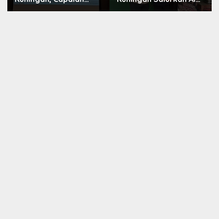
Intervensi Pencegahan
Olahraga untuk
Stunting Tembus 100
Masyarakat
Persen
Garawangi, Dorong
Pembinaan Generasi
Muda