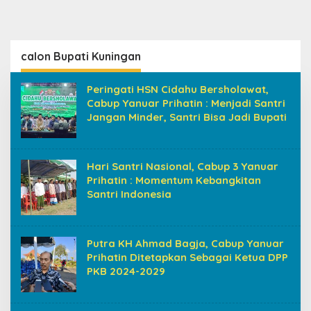
calon Bupati Kuningan
Peringati HSN Cidahu Bersholawat,
Cabup Yanuar Prihatin : Menjadi Santri
Jangan Minder, Santri Bisa Jadi Bupati
Hari Santri Nasional, Cabup 3 Yanuar
Prihatin : Momentum Kebangkitan
Santri Indonesia
Putra KH Ahmad Bagja, Cabup Yanuar
Prihatin Ditetapkan Sebagai Ketua DPP
PKB 2024-2029