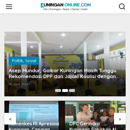
Skip
to
content
Politik
,
Sosial
Asep Mundur, Golkar Kuningan Masih Tunggu
Rekomendasi DPP dan Jajaki Koalisi dengan
Gerindra
08 June 2024
«
»
Kemenkes RI Apresiasi
DPC Gerindra
Kuningan, Capaian
Kuningan Salurkan Alat