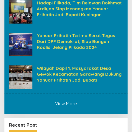
Hadapi Pilkada, Tim Relawan Rokhmat
Ardiyan Siap Menangkan Yanuar
Prihatin Jadi Bupati Kuningan
Yanuar Prihatin Terima Surat Tugas
Dari DPP Demokrat, Siap Bangun
Koalisi Jelang Pilkada 2024
Wilayah Dapil 1, Masyarakat Desa
Gewok Kecamatan Garawangi Dukung
Yanuar Prihatin Jadi Bupati
View More
Recent Post