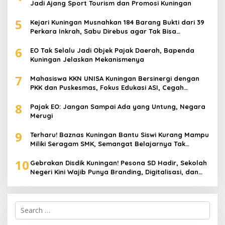
Jadi Ajang Sport Tourism dan Promosi Kuningan
5
Kejari Kuningan Musnahkan 184 Barang Bukti dari 39
Perkara Inkrah, Sabu Direbus agar Tak Bisa
Digunakan Lagi
6
EO Tak Selalu Jadi Objek Pajak Daerah, Bapenda
Kuningan Jelaskan Mekanismenya
7
Mahasiswa KKN UNISA Kuningan Bersinergi dengan
PKK dan Puskesmas, Fokus Edukasi ASI, Cegah
Stunting hingga Perawatan Lansia
8
Pajak EO: Jangan Sampai Ada yang Untung, Negara
Merugi
9
Terharu! Baznas Kuningan Bantu Siswi Kurang Mampu
Miliki Seragam SMK, Semangat Belajarnya Tak
Pernah Padam
10
Gebrakan Disdik Kuningan! Pesona SD Hadir, Sekolah
Negeri Kini Wajib Punya Branding, Digitalisasi, dan
Robotika
Search
for: