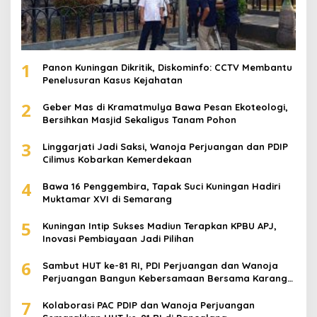
1
Panon Kuningan Dikritik, Diskominfo: CCTV Membantu
Penelusuran Kasus Kejahatan
2
Geber Mas di Kramatmulya Bawa Pesan Ekoteologi,
Bersihkan Masjid Sekaligus Tanam Pohon
3
Linggarjati Jadi Saksi, Wanoja Perjuangan dan PDIP
Cilimus Kobarkan Kemerdekaan
4
Bawa 16 Penggembira, Tapak Suci Kuningan Hadiri
Muktamar XVI di Semarang
5
Kuningan Intip Sukses Madiun Terapkan KPBU APJ,
Inovasi Pembiayaan Jadi Pilihan
6
Sambut HUT ke-81 RI, PDI Perjuangan dan Wanoja
Perjuangan Bangun Kebersamaan Bersama Karang
Taruna
7
Kolaborasi PAC PDIP dan Wanoja Perjuangan