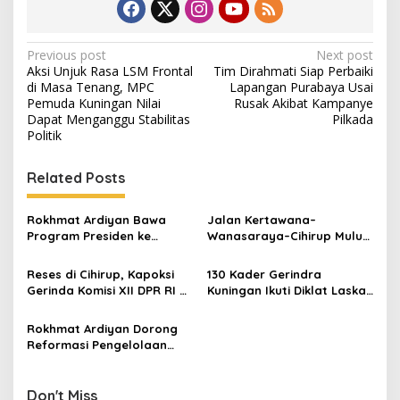
Post
Previous post
Next post
Aksi Unjuk Rasa LSM Frontal
Tim Dirahmati Siap Perbaiki
navigation
di Masa Tenang, MPC
Lapangan Purabaya Usai
Pemuda Kuningan Nilai
Rusak Akibat Kampanye
Dapat Menganggu Stabilitas
Pilkada
Politik
Related Posts
Rokhmat Ardiyan Bawa
Jalan Kertawana–
Program Presiden ke
Wanasaraya–Cihirup Mulus,
Cigadung, 400 Sambungan
Warga Apresiasi
Listrik Gratis Disalurkan
Perjuangan Anggota DPR RI
Reses di Cihirup, Kapoksi
130 Kader Gerindra
Rokhmat Ardiyan
Gerinda Komisi XII DPR RI H
Kuningan Ikuti Diklat Laskar
Rokhmat Ardiyan Salurkan
di Kiara Payung, Perkuat
PIP untuk 242 Siswa
Soliditas Hadapi Pileg 2029
Rokhmat Ardiyan Dorong
Reformasi Pengelolaan
Sampah untuk Wujudkan
Lingkungan Berkelanjutan
Don't Miss