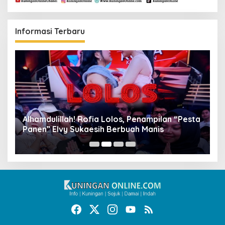
Informasi Terbaru
Alhamdulillah! Rofia Lolos, Penampilan “Pesta
D
Panen” Elvy Sukaesih Berbuah Manis
K
D