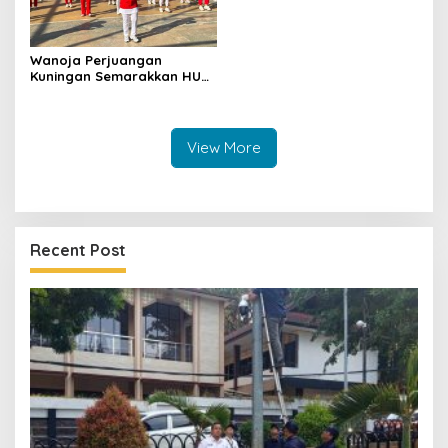
Wanoja Perjuangan
Kuningan Semarakkan HUT
ke-8 RI, Indah Nur Aliah:
Perempuan Harus Sehat
dan Berdaya
View More
Recent Post