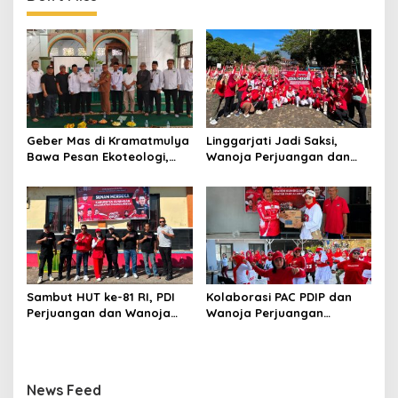
Geber Mas di Kramatmulya
Linggarjati Jadi Saksi,
Bawa Pesan Ekoteologi,
Wanoja Perjuangan dan
Bersihkan Masjid Sekaligus
PDIP Cilimus Kobarkan
Tanam Pohon
Kemerdekaan
Sambut HUT ke-81 RI, PDI
Kolaborasi PAC PDIP dan
Perjuangan dan Wanoja
Wanoja Perjuangan
Perjuangan Bangun
Semarakkan HUT ke-81 RI di
Kebersamaan Bersama
Pancalang
Karang Taruna
News Feed