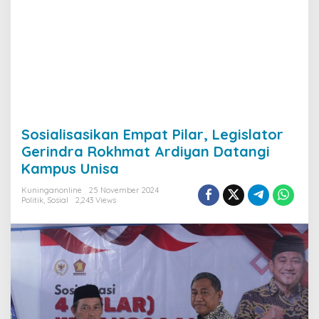
Sosialisasikan Empat Pilar, Legislator
Gerindra Rokhmat Ardiyan Datangi
Kampus Unisa
Kuninganonline
25 November 2024
Politik
,
Sosial
2,243 Views