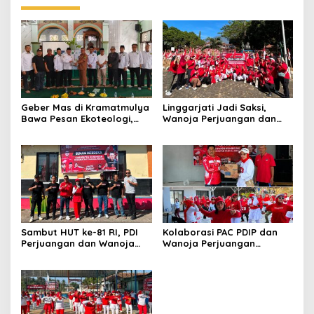
Geber Mas di Kramatmulya
Linggarjati Jadi Saksi,
Bawa Pesan Ekoteologi,
Wanoja Perjuangan dan
Bersihkan Masjid Sekaligus
PDIP Cilimus Kobarkan
Tanam Pohon
Kemerdekaan
Sambut HUT ke-81 RI, PDI
Kolaborasi PAC PDIP dan
Perjuangan dan Wanoja
Wanoja Perjuangan
Perjuangan Bangun
Semarakkan HUT ke-81 RI di
Kebersamaan Bersama
Pancalang
Karang Taruna