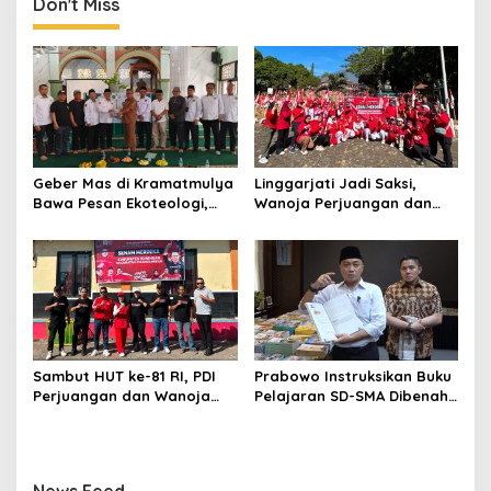
dan Berdaya
Don't Miss
Geber Mas di Kramatmulya
Linggarjati Jadi Saksi,
Bawa Pesan Ekoteologi,
Wanoja Perjuangan dan
Bersihkan Masjid Sekaligus
PDIP Cilimus Kobarkan
Tanam Pohon
Kemerdekaan
Sambut HUT ke-81 RI, PDI
Prabowo Instruksikan Buku
Perjuangan dan Wanoja
Pelajaran SD-SMA Dibenahi,
Perjuangan Bangun
Jadikan Negara ASEAN
Kebersamaan Bersama
sebagai Referensi
Karang Taruna