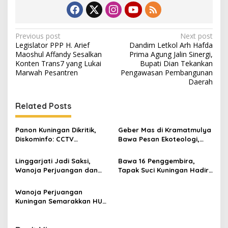
Post
Previous post
Next post
Legislator PPP H. Arief
Dandim Letkol Arh Hafda
navigation
Maoshul Affandy Sesalkan
Prima Agung Jalin Sinergi,
Konten Trans7 yang Lukai
Bupati Dian Tekankan
Marwah Pesantren
Pengawasan Pembangunan
Daerah
Related Posts
Panon Kuningan Dikritik,
Geber Mas di Kramatmulya
Diskominfo: CCTV
Bawa Pesan Ekoteologi,
Membantu Penelusuran
Bersihkan Masjid Sekaligus
Kasus Kejahatan
Tanam Pohon
Linggarjati Jadi Saksi,
Bawa 16 Penggembira,
Wanoja Perjuangan dan
Tapak Suci Kuningan Hadiri
PDIP Cilimus Kobarkan
Muktamar XVI di Semarang
Kemerdekaan
Wanoja Perjuangan
Kuningan Semarakkan HUT
ke-8 RI, Indah Nur Aliah:
Perempuan Harus Sehat