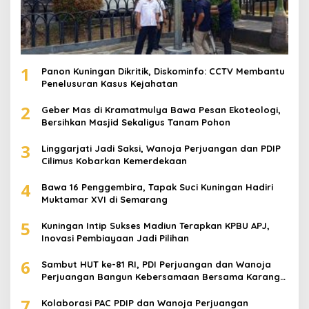
1
Panon Kuningan Dikritik, Diskominfo: CCTV Membantu
Penelusuran Kasus Kejahatan
2
Geber Mas di Kramatmulya Bawa Pesan Ekoteologi,
Bersihkan Masjid Sekaligus Tanam Pohon
3
Linggarjati Jadi Saksi, Wanoja Perjuangan dan PDIP
Cilimus Kobarkan Kemerdekaan
4
Bawa 16 Penggembira, Tapak Suci Kuningan Hadiri
Muktamar XVI di Semarang
5
Kuningan Intip Sukses Madiun Terapkan KPBU APJ,
Inovasi Pembiayaan Jadi Pilihan
6
Sambut HUT ke-81 RI, PDI Perjuangan dan Wanoja
Perjuangan Bangun Kebersamaan Bersama Karang
Taruna
7
Kolaborasi PAC PDIP dan Wanoja Perjuangan