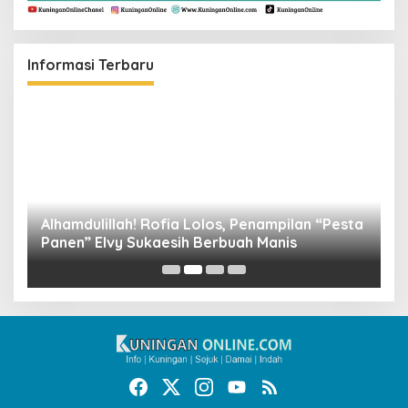
Informasi Terbaru
Alhamdulillah! Rofia Lolos, Penampilan “Pesta
D
Panen” Elvy Sukaesih Berbuah Manis
K
D