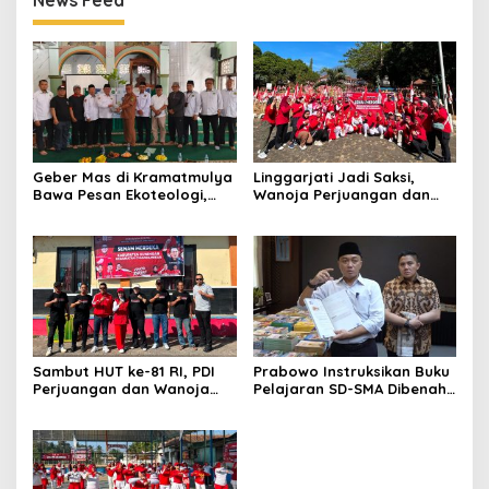
News Feed
Geber Mas di Kramatmulya
Linggarjati Jadi Saksi,
Bawa Pesan Ekoteologi,
Wanoja Perjuangan dan
Bersihkan Masjid Sekaligus
PDIP Cilimus Kobarkan
Tanam Pohon
Kemerdekaan
Sambut HUT ke-81 RI, PDI
Prabowo Instruksikan Buku
Perjuangan dan Wanoja
Pelajaran SD-SMA Dibenahi,
Perjuangan Bangun
Jadikan Negara ASEAN
Kebersamaan Bersama
sebagai Referensi
Karang Taruna