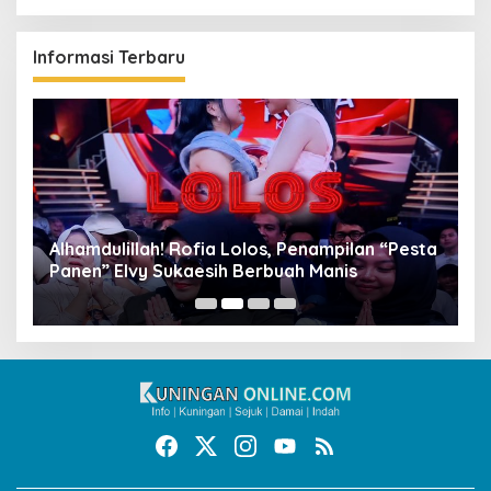
Informasi Terbaru
Alhamdulillah! Rofia Lolos, Penampilan “Pesta
D
Panen” Elvy Sukaesih Berbuah Manis
K
D