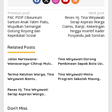
Post
Previous post
Next post
PAC PDIP Cibeureum
Reses Hj. Tina Wiryawati
navigation
Santuni Anak Yatim Piatu,
Serap Aspirasi Warga
Wujudkan Semangat
Ciamis, Banjir, Kekeringan
Gotong Royong dan
hingga Insentif Kader
Kepedulian Sosial
Posyandu Jadi Sorotan
Related Posts
Jalan Kertawana–
Tina Wiryawati Dorong
Wanasaraya–Cihirup Mulus,
Pembinaan Sepak Bola Usia
Warga Apresiasi
Dini, Bagikan Pengalaman
Perjuangan Anggota DPR RI
Belajar dari Ajax dan
Terima Keluhan Warga, Tina
Tina Wiryawati Minta
Rokhmat Ardiyan
Feyenoord
Wiryawati Bantu
Program Sekolah Maung
Pembangunan Lapangan
Disosialisasikan Secara
Bola dan Penanganan
Maksimal, Jangan Sampai
Reses Hj. Tina Wiryawati
Longsor di Cigadung
Timbulkan Kebingungan di
Serap Aspirasi Warga
Masyarakat
Ciamis, Banjir, Kekeringan
hingga Insentif Kader
Posyandu Jadi Sorotan
Don't Miss