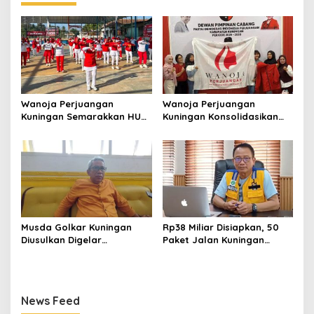
Wanoja Perjuangan
Wanoja Perjuangan
Kuningan Semarakkan HUT
Kuningan Konsolidasikan
ke-8 RI, Indah Nur Aliah:
Organisasi, Dukung
Perempuan Harus Sehat
Kegiatan Positif Generasi
dan Berdaya
Muda
Musda Golkar Kuningan
Rp38 Miliar Disiapkan, 50
Diusulkan Digelar
Paket Jalan Kuningan
September 2026, Panitia
Ditarget Tangani 22
Mulai Matangkan Persiapan
Kilometer
News Feed