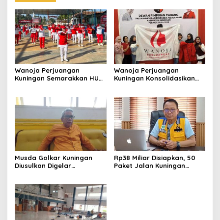
Wanoja Perjuangan
Wanoja Perjuangan
Kuningan Semarakkan HUT
Kuningan Konsolidasikan
ke-8 RI, Indah Nur Aliah:
Organisasi, Dukung
Perempuan Harus Sehat
Kegiatan Positif Generasi
dan Berdaya
Muda
Musda Golkar Kuningan
Rp38 Miliar Disiapkan, 50
Diusulkan Digelar
Paket Jalan Kuningan
September 2026, Panitia
Ditarget Tangani 22
Mulai Matangkan Persiapan
Kilometer