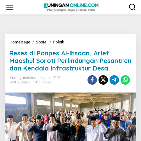
Skip
to
content
Reses
Homepage
/
Sosial
/
Politik
di
Reses di Ponpes Al-Ihsaan, Arief
Ponpes
Al-
Maoshul Soroti Perlindungan Pesantren
Ihsaan,
dan Kendala Infrastruktur Desa
Arief
Maoshul
Kuninganonline
14 June 2026
Soroti
Politik
,
Sosial
1,415 Views
Perlindungan
Pesantren
dan
Kendala
Infrastruktur
Desa