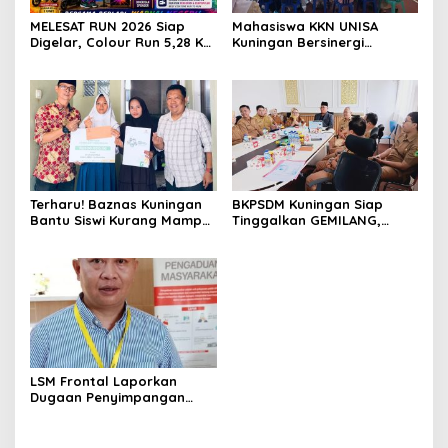
MELESAT RUN 2026 Siap
Mahasiswa KKN UNISA
Digelar, Colour Run 5,28 Km
Kuningan Bersinergi
Jadi Ajang Sport Tourism
dengan PKK dan
dan Promosi Kuningan
Puskesmas, Fokus Edukasi
ASI, Cegah Stunting hingga
Perawatan Lansia
Terharu! Baznas Kuningan
BKPSDM Kuningan Siap
Bantu Siswi Kurang Mampu
Tinggalkan GEMILANG,
Miliki Seragam SMK,
Beralih ke SIMATA BKN
Semangat Belajarnya Tak
untuk Perkuat Sistem Merit
Pernah Padam
ASN
LSM Frontal Laporkan
Dugaan Penyimpangan
Dana GU Disdik Rp3,1 Miliar
ke KPK, Uha: APBD Bukan
Dana Talangan Pejabat