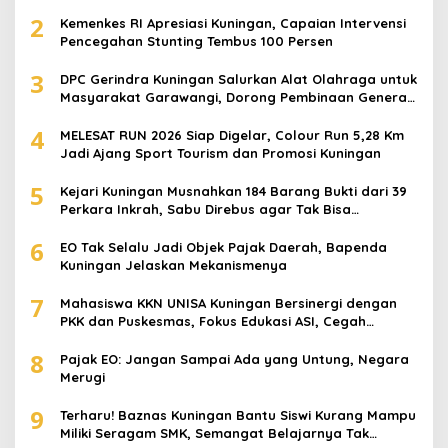
Juta
2
Kemenkes RI Apresiasi Kuningan, Capaian Intervensi
Pencegahan Stunting Tembus 100 Persen
3
DPC Gerindra Kuningan Salurkan Alat Olahraga untuk
Masyarakat Garawangi, Dorong Pembinaan Generasi
Muda
4
MELESAT RUN 2026 Siap Digelar, Colour Run 5,28 Km
Jadi Ajang Sport Tourism dan Promosi Kuningan
5
Kejari Kuningan Musnahkan 184 Barang Bukti dari 39
Perkara Inkrah, Sabu Direbus agar Tak Bisa
Digunakan Lagi
6
EO Tak Selalu Jadi Objek Pajak Daerah, Bapenda
Kuningan Jelaskan Mekanismenya
7
Mahasiswa KKN UNISA Kuningan Bersinergi dengan
PKK dan Puskesmas, Fokus Edukasi ASI, Cegah
Stunting hingga Perawatan Lansia
8
Pajak EO: Jangan Sampai Ada yang Untung, Negara
Merugi
9
Terharu! Baznas Kuningan Bantu Siswi Kurang Mampu
Miliki Seragam SMK, Semangat Belajarnya Tak