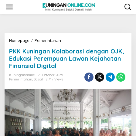
Skip
to
content
PKK
Homepage
/
Pemerintahan
Kuningan
PKK Kuningan Kolaborasi dengan OJK,
Kolaborasi
dengan
Edukasi Perempuan Lawan Kejahatan
OJK,
Finansial Digital
Edukasi
Perempuan
Kuninganonline
28 October 2025
Lawan
Pemerintahan
,
Sosial
2,717 Views
Kejahatan
Finansial
Digital