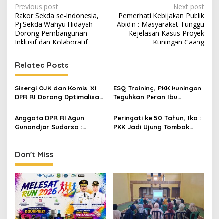
Post
Previous post
Next post
Rakor Sekda se-Indonesia,
Pemerhati Kebijakan Publik
navigation
Pj Sekda Wahyu Hidayah
Abidin : Masyarakat Tunggu
Dorong Pembangunan
Kejelasan Kasus Proyek
Inklusif dan Kolaboratif
Kuningan Caang
Related Posts
Sinergi OJK dan Komisi XI
ESQ Training, PKK Kuningan
DPR RI Dorong Optimalisasi
Teguhkan Peran Ibu
KUR bagi UMKM Kuningan
sebagai Pemimpin di Balik
Layar
Anggota DPR RI Agun
Peringati ke 50 Tahun, Ika :
Gunandjar Sudarsa :
PKK Jadi Ujung Tombak
Penyuluhan OJK Sangat
Pemberdayaan Keluarga
Penting, Ajak Masyarakat
Miliki Rekening
Don't Miss