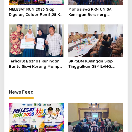
MELESAT RUN 2026 Siap
Mahasiswa KKN UNISA
Digelar, Colour Run 5,28 Km
Kuningan Bersinergi
Jadi Ajang Sport Tourism
dengan PKK dan
dan Promosi Kuningan
Puskesmas, Fokus Edukasi
ASI, Cegah Stunting hingga
Perawatan Lansia
Terharu! Baznas Kuningan
BKPSDM Kuningan Siap
Bantu Siswi Kurang Mampu
Tinggalkan GEMILANG,
Miliki Seragam SMK,
Beralih ke SIMATA BKN
Semangat Belajarnya Tak
untuk Perkuat Sistem Merit
Pernah Padam
ASN
News Feed