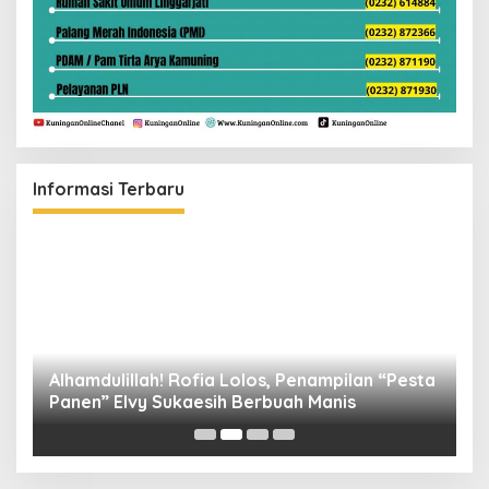
Informasi Terbaru
Alhamdulillah! Rofia Lolos, Penampilan “Pesta
D
Panen” Elvy Sukaesih Berbuah Manis
K
D