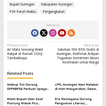
Bupati Kuningan
Kabupaten Kuningan
P3K Paruh Waktu
Pengangkatan
Follow Us
Post
Previous post
Next post
Air Mata Seorang Wakil
Salurkan 500 BPJS Gratis di
navigation
Rakyat di Rumah ODGJ
Kuningan, Rokhmat Ardiyan
Tambakbaya
Tegaskan Komitmen Akses
Kesehatan untuk Warga
Related Posts
Wabup Tuti Dorong
LPPL Kuningan Kian Melekat
DPPKBP3A Perkuat Upaya
di Hati Masyarakat, Dewas
Tekan Stunting dan
Dorong Inovasi Penyiaran
Tingkatkan Kesejahteraan
Digital
Klaim Bupati Dian Soal
Eris Rismayana Dorong
Keluarga
Puntung Rokok Picu
Penguatan Literasi,