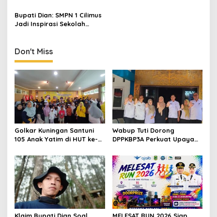
Karhutla Dibantah Gema
Resmikan TBM Bersama
Jabar Hejo, Sebut Tak
KKN UIN Sunan Kalijaga di
Bupati Dian: SMPN 1 Cilimus
Sesuai Kajian Ilmiah
Sagaranten
Jadi Inspirasi Sekolah
Unggul, Dies Natalis ke-70
Momentum Cetak Generasi
Emas
Don't Miss
Golkar Kuningan Santuni
Wabup Tuti Dorong
105 Anak Yatim di HUT ke-
DPPKBP3A Perkuat Upaya
50 Bahlil Lahadalia,
Tekan Stunting dan
Doakan Partai Semakin
Tingkatkan Kesejahteraan
Berjaya
Keluarga
Klaim Bupati Dian Soal
MELESAT RUN 2026 Siap