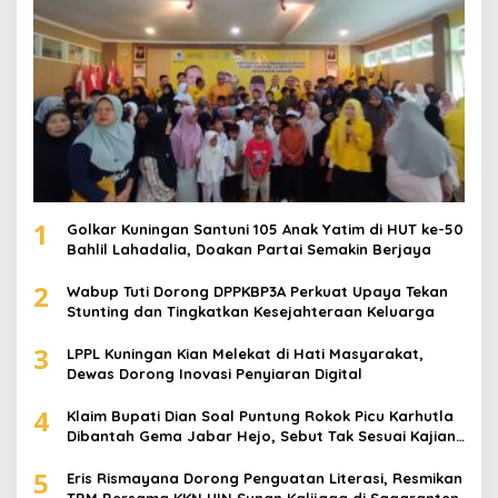
1
Golkar Kuningan Santuni 105 Anak Yatim di HUT ke-50
Bahlil Lahadalia, Doakan Partai Semakin Berjaya
2
Wabup Tuti Dorong DPPKBP3A Perkuat Upaya Tekan
Stunting dan Tingkatkan Kesejahteraan Keluarga
3
LPPL Kuningan Kian Melekat di Hati Masyarakat,
Dewas Dorong Inovasi Penyiaran Digital
4
Klaim Bupati Dian Soal Puntung Rokok Picu Karhutla
Dibantah Gema Jabar Hejo, Sebut Tak Sesuai Kajian
Ilmiah
5
Eris Rismayana Dorong Penguatan Literasi, Resmikan
TBM Bersama KKN UIN Sunan Kalijaga di Sagaranten