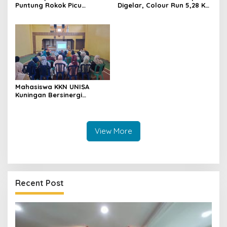
Puntung Rokok Picu
Digelar, Colour Run 5,28 Km
Karhutla Dibantah Gema
Jadi Ajang Sport Tourism
Jabar Hejo, Sebut Tak
dan Promosi Kuningan
Sesuai Kajian Ilmiah
Mahasiswa KKN UNISA
Kuningan Bersinergi
dengan PKK dan
Puskesmas, Fokus Edukasi
ASI, Cegah Stunting hingga
Perawatan Lansia
View More
Recent Post