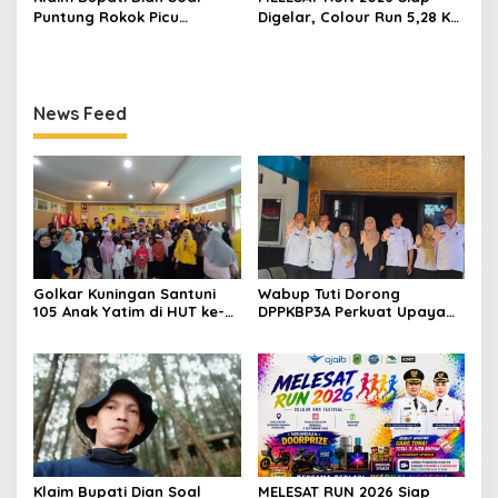
Puntung Rokok Picu
Digelar, Colour Run 5,28 Km
Karhutla Dibantah Gema
Jadi Ajang Sport Tourism
Jabar Hejo, Sebut Tak
dan Promosi Kuningan
Sesuai Kajian Ilmiah
News Feed
Golkar Kuningan Santuni
Wabup Tuti Dorong
105 Anak Yatim di HUT ke-
DPPKBP3A Perkuat Upaya
50 Bahlil Lahadalia,
Tekan Stunting dan
Doakan Partai Semakin
Tingkatkan Kesejahteraan
Berjaya
Keluarga
Klaim Bupati Dian Soal
MELESAT RUN 2026 Siap