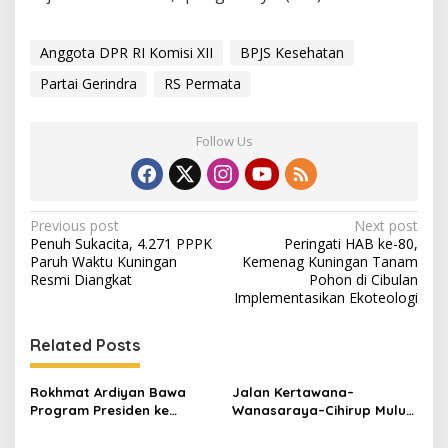
Anggota DPR RI Komisi XII
BPJS Kesehatan
Partai Gerindra
RS Permata
Follow Us
Post
Previous post
Next post
Penuh Sukacita, 4.271 PPPK
Peringati HAB ke-80,
navigation
Paruh Waktu Kuningan
Kemenag Kuningan Tanam
Resmi Diangkat
Pohon di Cibulan
Implementasikan Ekoteologi
Related Posts
Rokhmat Ardiyan Bawa
Jalan Kertawana–
Program Presiden ke
Wanasaraya–Cihirup Mulus,
Cigadung, 400 Sambungan
Warga Apresiasi
Listrik Gratis Disalurkan
Perjuangan Anggota DPR RI