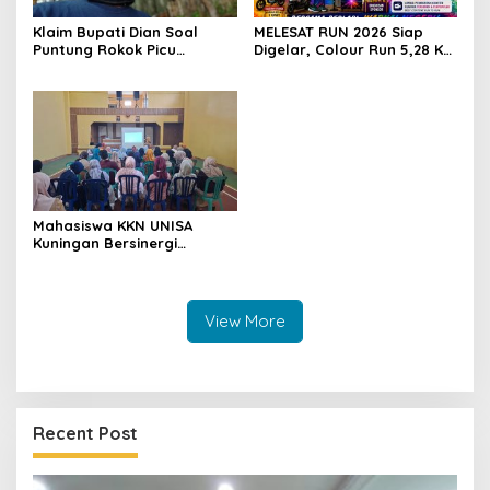
Klaim Bupati Dian Soal
MELESAT RUN 2026 Siap
Puntung Rokok Picu
Digelar, Colour Run 5,28 Km
Karhutla Dibantah Gema
Jadi Ajang Sport Tourism
Jabar Hejo, Sebut Tak
dan Promosi Kuningan
Sesuai Kajian Ilmiah
Mahasiswa KKN UNISA
Kuningan Bersinergi
dengan PKK dan
Puskesmas, Fokus Edukasi
ASI, Cegah Stunting hingga
Perawatan Lansia
View More
Recent Post