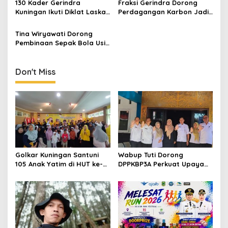
130 Kader Gerindra
Fraksi Gerindra Dorong
Rokhmat Ardiyan
Kuningan Ikuti Diklat Laskar
Perdagangan Karbon Jadi
di Kiara Payung, Perkuat
Instrumen Dekarbonisasi
Soliditas Hadapi Pileg 2029
dan Kesejahteraan
Tina Wiryawati Dorong
Masyarakat
Pembinaan Sepak Bola Usia
Dini, Bagikan Pengalaman
Belajar dari Ajax dan
Feyenoord
Don't Miss
Golkar Kuningan Santuni
Wabup Tuti Dorong
105 Anak Yatim di HUT ke-
DPPKBP3A Perkuat Upaya
50 Bahlil Lahadalia,
Tekan Stunting dan
Doakan Partai Semakin
Tingkatkan Kesejahteraan
Berjaya
Keluarga