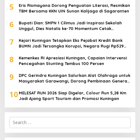
5
Eris Rismayana Dorong Penguatan Literasi, Resmikan
TBM Bersama KKN UIN Sunan Kalijaga di Sagaranten
6
Bupati Dian: SMPN 1 Cilimus Jadi Inspirasi Sekolah
Unggul, Dies Natalis ke-70 Momentum Cetak
Generasi Emas
7
Kejari Kuningan Tetapkan Eks Pejabat Kredit Bank
BUMN Jadi Tersangka Korupsi, Negara Rugi Rp529
Juta
8
Kemenkes RI Apresiasi Kuningan, Capaian Intervensi
Pencegahan Stunting Tembus 100 Persen
9
DPC Gerindra Kuningan Salurkan Alat Olahraga untuk
Masyarakat Garawangi, Dorong Pembinaan Generasi
Muda
10
MELESAT RUN 2026 Siap Digelar, Colour Run 5,28 Km
Jadi Ajang Sport Tourism dan Promosi Kuningan
Search
for: