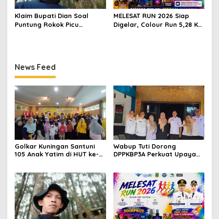
Klaim Bupati Dian Soal
MELESAT RUN 2026 Siap
Puntung Rokok Picu
Digelar, Colour Run 5,28 Km
Karhutla Dibantah Gema
Jadi Ajang Sport Tourism
Jabar Hejo, Sebut Tak
dan Promosi Kuningan
Sesuai Kajian Ilmiah
News Feed
Golkar Kuningan Santuni
Wabup Tuti Dorong
105 Anak Yatim di HUT ke-
DPPKBP3A Perkuat Upaya
50 Bahlil Lahadalia,
Tekan Stunting dan
Doakan Partai Semakin
Tingkatkan Kesejahteraan
Berjaya
Keluarga