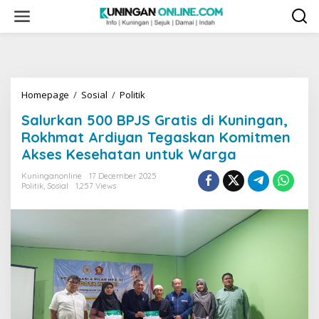
Skip
to
content
Salurkan
Homepage
/
Sosial
/
Politik
500
Salurkan 500 BPJS Gratis di Kuningan,
BPJS
Gratis
Rokhmat Ardiyan Tegaskan Komitmen
di
Akses Kesehatan untuk Warga
Kuningan,
Rokhmat
Kuninganonline
17 December 2025
Ardiyan
Politik
,
Sosial
1,257 Views
Tegaskan
Komitmen
Akses
Kesehatan
untuk
Warga