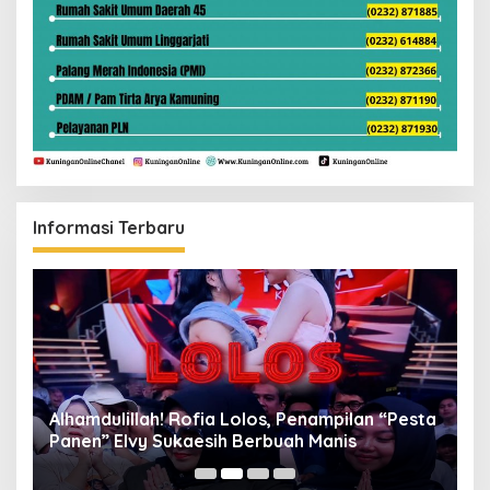
Informasi Terbaru
Alhamdulillah! Rofia Lolos, Penampilan “Pesta
D
Panen” Elvy Sukaesih Berbuah Manis
K
D