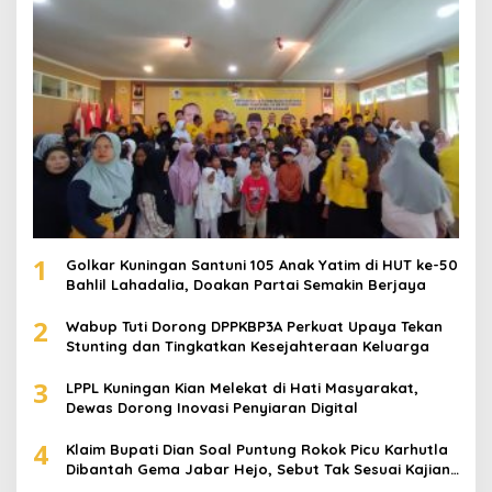
1
Golkar Kuningan Santuni 105 Anak Yatim di HUT ke-50
Bahlil Lahadalia, Doakan Partai Semakin Berjaya
2
Wabup Tuti Dorong DPPKBP3A Perkuat Upaya Tekan
Stunting dan Tingkatkan Kesejahteraan Keluarga
3
LPPL Kuningan Kian Melekat di Hati Masyarakat,
Dewas Dorong Inovasi Penyiaran Digital
4
Klaim Bupati Dian Soal Puntung Rokok Picu Karhutla
Dibantah Gema Jabar Hejo, Sebut Tak Sesuai Kajian
Ilmiah