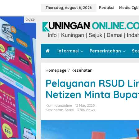
Skip
to
Thursday, August 6, 2026
Redaksi
Media Cyb
content
close
Informasi
Pemerintahan
Sos
Pelayanan
Homepage
/
Kesehatan
RSUD
Pelayanan RSUD Ling
Linggarjati
Dinilai
Netizen Minta Bup
Buruk,
Netizen
Minta
Kuninganonline
12 May 2025
Bupati
Kesehatan
,
Sosial
3,786 Views
Rombak
Manajemen