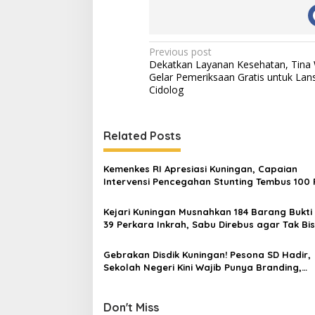
Post
Previous post
Dekatkan Layanan Kesehatan, Tina 
navigation
Gelar Pemeriksaan Gratis untuk Lans
Cidolog
Related Posts
Kemenkes RI Apresiasi Kuningan, Capaian
Intervensi Pencegahan Stunting Tembus 100 
Kejari Kuningan Musnahkan 184 Barang Bukti 
39 Perkara Inkrah, Sabu Direbus agar Tak Bi
Digunakan Lagi
Gebrakan Disdik Kuningan! Pesona SD Hadir,
Sekolah Negeri Kini Wajib Punya Branding,
Digitalisasi, dan Robotika
Don't Miss