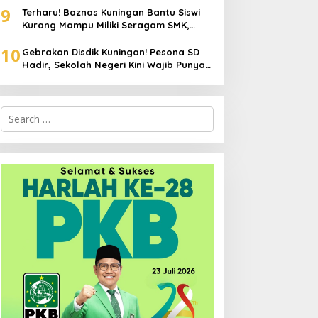
9
Terharu! Baznas Kuningan Bantu Siswi
Kurang Mampu Miliki Seragam SMK,
Semangat Belajarnya Tak Pernah
10
Padam
Gebrakan Disdik Kuningan! Pesona SD
Hadir, Sekolah Negeri Kini Wajib Punya
Branding, Digitalisasi, dan Robotika
Search
for: