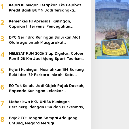
1
Kejari Kuningan Tetapkan Eks Pejabat
Kredit Bank BUMN Jadi Tersangka
Korupsi, Negara Rugi Rp529 Juta
2
Kemenkes RI Apresiasi Kuningan,
Capaian Intervensi Pencegahan
Stunting Tembus 100 Persen
3
DPC Gerindra Kuningan Salurkan Alat
Olahraga untuk Masyarakat
Garawangi, Dorong Pembinaan
4
Generasi Muda
MELESAT RUN 2026 Siap Digelar, Colour
Run 5,28 Km Jadi Ajang Sport Tourism
dan Promosi Kuningan
5
Kejari Kuningan Musnahkan 184 Barang
Bukti dari 39 Perkara Inkrah, Sabu
Direbus agar Tak Bisa Digunakan Lagi
6
EO Tak Selalu Jadi Objek Pajak Daerah,
Bapenda Kuningan Jelaskan
Mekanismenya
7
Mahasiswa KKN UNISA Kuningan
Bersinergi dengan PKK dan Puskesmas,
Fokus Edukasi ASI, Cegah Stunting
8
hingga Perawatan Lansia
Pajak EO: Jangan Sampai Ada yang
Untung, Negara Merugi