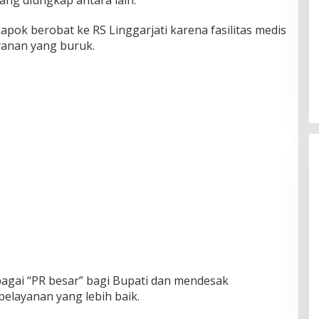
ng diungkap antara lain:
pok berobat ke RS Linggarjati karena fasilitas medis
yanan yang buruk.
bagai “PR besar” bagi Bupati dan mendesak
layanan yang lebih baik.