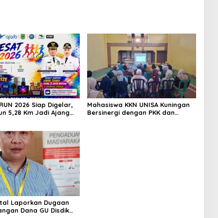
RUN 2026 Siap Digelar,
Mahasiswa KKN UNISA Kuningan
un 5,28 Km Jadi Ajang
Bersinergi dengan PKK dan
urism dan Promosi
Puskesmas, Fokus Edukasi ASI,
Cegah Stunting hingga
Perawatan Lansia
tal Laporkan Dugaan
ngan Dana GU Disdik
iar ke KPK, Uha: APBD