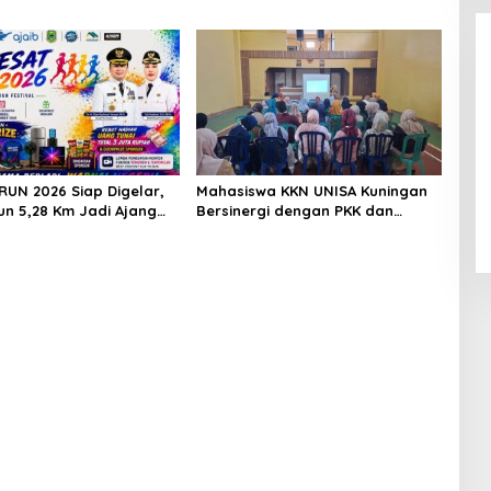
Alhamdulillah! Rofia Lolos,
RUN 2026 Siap Digelar,
Mahasiswa KKN UNISA Kuningan
Penampilan “Pesta Panen” Elvy
un 5,28 Km Jadi Ajang
Bersinergi dengan PKK dan
Sukaesih Berbuah Manis
urism dan Promosi
Puskesmas, Fokus Edukasi ASI,
Cegah Stunting hingga
Perawatan Lansia