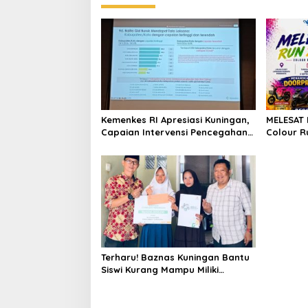
Kemenkes RI Apresiasi Kuningan,
MELESAT 
Capaian Intervensi Pencegahan
Colour R
Stunting Tembus 100 Persen
Sport To
Kuningan
Terharu! Baznas Kuningan Bantu
Siswi Kurang Mampu Miliki
Seragam SMK, Semangat
Belajarnya Tak Pernah Padam