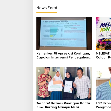
News Feed
Kemenkes RI Apresiasi Kuningan,
MELESAT 
Capaian Intervensi Pencegahan
Colour R
Stunting Tembus 100 Persen
Sport To
Kuningan
Terharu! Baznas Kuningan Bantu
LSM Fron
Siswi Kurang Mampu Miliki
Penyimpa
Seragam SMK, Semangat
Rp3,1 Mil