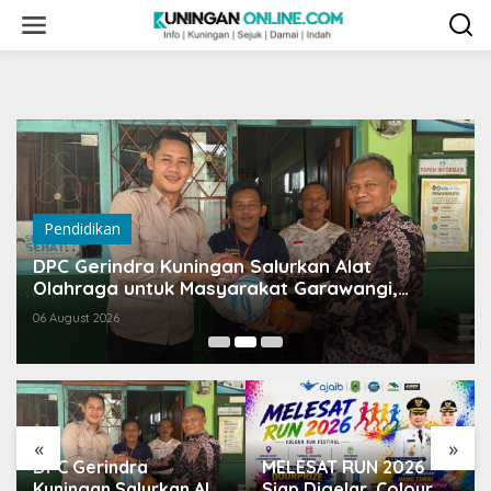
Skip
to
content
Pendidikan
DPC Gerindra Kuningan Salurkan Alat
Olahraga untuk Masyarakat Garawangi,
Dorong Pembinaan Generasi Muda
06 August 2026
«
»
DPC Gerindra
MELESAT RUN 2026
Kuningan Salurkan Alat
Siap Digelar, Colour