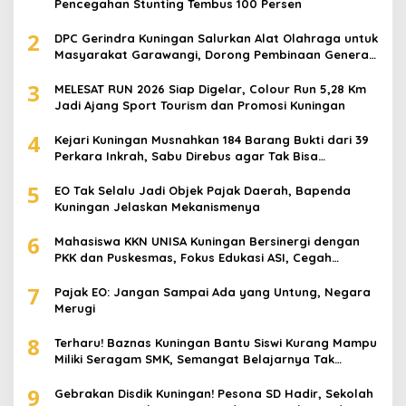
Pencegahan Stunting Tembus 100 Persen
2
DPC Gerindra Kuningan Salurkan Alat Olahraga untuk
Masyarakat Garawangi, Dorong Pembinaan Generasi
Muda
3
MELESAT RUN 2026 Siap Digelar, Colour Run 5,28 Km
Jadi Ajang Sport Tourism dan Promosi Kuningan
4
Kejari Kuningan Musnahkan 184 Barang Bukti dari 39
Perkara Inkrah, Sabu Direbus agar Tak Bisa
Digunakan Lagi
5
EO Tak Selalu Jadi Objek Pajak Daerah, Bapenda
Kuningan Jelaskan Mekanismenya
6
Mahasiswa KKN UNISA Kuningan Bersinergi dengan
PKK dan Puskesmas, Fokus Edukasi ASI, Cegah
Stunting hingga Perawatan Lansia
7
Pajak EO: Jangan Sampai Ada yang Untung, Negara
Merugi
8
Terharu! Baznas Kuningan Bantu Siswi Kurang Mampu
Miliki Seragam SMK, Semangat Belajarnya Tak
Pernah Padam
9
Gebrakan Disdik Kuningan! Pesona SD Hadir, Sekolah