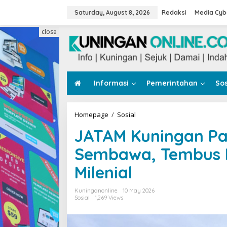
Skip
to
Saturday, August 8, 2026
Redaksi
Media Cyb
content
close
Informasi
Pemerintahan
Sos
JATAM
Homepage
/
Sosial
Kuningan
JATAM Kuningan Pan
Panen
Raya
Sembawa, Tembus E
Ubi
Jalar
Milenial
di
Sembawa,
Tembus
Kuninganonline
10 May 2026
Ekspor
Sosial
1,269 Views
dan
Cetak
Petani