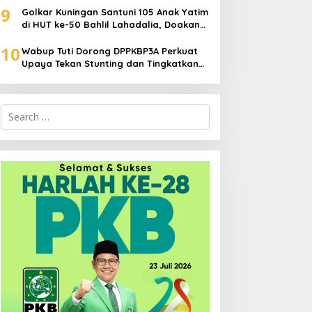
9
Golkar Kuningan Santuni 105 Anak Yatim
di HUT ke-50 Bahlil Lahadalia, Doakan
Partai Semakin Berjaya
10
Wabup Tuti Dorong DPPKBP3A Perkuat
Upaya Tekan Stunting dan Tingkatkan
Kesejahteraan Keluarga
Search
for: