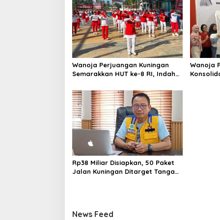
Wanoja Perjuangan Kuningan
Wanoja P
Semarakkan HUT ke-8 RI, Indah
Konsolid
Nur Aliah: Perempuan Harus
Dukung K
Sehat dan Berdaya
Muda
Rp38 Miliar Disiapkan, 50 Paket
Jalan Kuningan Ditarget Tangani
22 Kilometer
News Feed