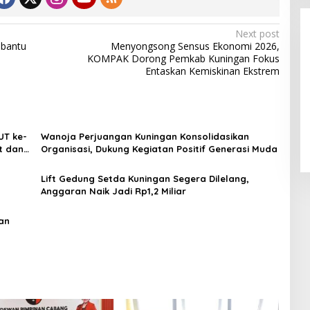
Next post
bantu
Menyongsong Sensus Ekonomi 2026,
KOMPAK Dorong Pemkab Kuningan Fokus
Entaskan Kemiskinan Ekstrem
LPPL Kuningan Kian Melekat di
Hati Masyarakat, Dewas Dorong
UT ke-
Wanoja Perjuangan Kuningan Konsolidasikan
Inovasi Penyiaran Digital
t dan
Organisasi, Dukung Kegiatan Positif Generasi Muda
Lift Gedung Setda Kuningan Segera Dilelang,
Anggaran Naik Jadi Rp1,2 Miliar
gan