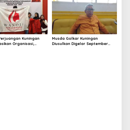
erjuangan Kuningan
Musda Golkar Kuningan
asikan Organisasi,
Diusulkan Digelar September
egiatan Positif Generasi
2026, Panitia Mulai Matangkan
Persiapan