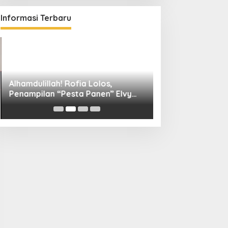
Informasi Terbaru
Alhamdulillah! Rofia Lolos,
Diskominfo Kuni
Penampilan “Pesta Panen” Elvy
Bangun Kolaboras
Sukaesih Berbuah Manis
Digital hingga D