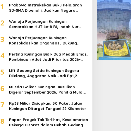
1
Prabowo Instruksikan Buku Pelajaran
SD-SMA Dibenahi, Jadikan Negara
ASEAN sebagai Referensi
2
Wanoja Perjuangan Kuningan
Semarakkan HUT ke-8 RI, Indah Nur
Aliah: Perempuan Harus Sehat dan
3
Berdaya
Wanoja Perjuangan Kuningan
Konsolidasikan Organisasi, Dukung
Kegiatan Positif Generasi Muda
4
Pertina Kuningan Bidik Dua Medali Emas,
Pembinaan Atlet Jadi Prioritas 2026-
2030
5
Lift Gedung Setda Kuningan Segera
Dilelang, Anggaran Naik Jadi Rp1,2
Miliar
6
Musda Golkar Kuningan Diusulkan
Digelar September 2026, Panitia Mulai
Matangkan Persiapan
7
Rp38 Miliar Disiapkan, 50 Paket Jalan
Kuningan Ditarget Tangani 22 Kilometer
8
Papan Proyek Tak Terlihat, Keselamatan
Pekerja Disorot dalam Rehab Gedung
DPRD Kuningan