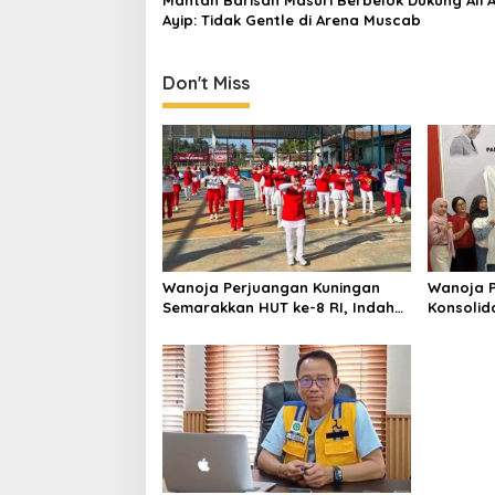
Ayip: Tidak Gentle di Arena Muscab
Don't Miss
Wanoja Perjuangan Kuningan
Wanoja P
Semarakkan HUT ke-8 RI, Indah
Konsolid
Nur Aliah: Perempuan Harus
Dukung K
Sehat dan Berdaya
Muda