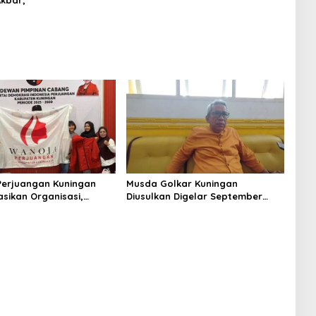
erjuangan Kuningan
Musda Golkar Kuningan
asikan Organisasi,
Diusulkan Digelar September
egiatan Positif Generasi
2026, Panitia Mulai Matangkan
Persiapan