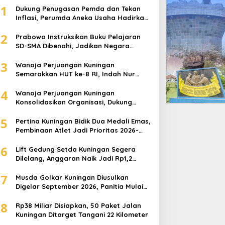
1
Dukung Penugasan Pemda dan Tekan
Inflasi, Perumda Aneka Usaha Hadirkan
Pangan Berkualitas Harga Terjangkau
2
Prabowo Instruksikan Buku Pelajaran
SD-SMA Dibenahi, Jadikan Negara
ASEAN sebagai Referensi
3
Wanoja Perjuangan Kuningan
Semarakkan HUT ke-8 RI, Indah Nur
Aliah: Perempuan Harus Sehat dan
4
Berdaya
Wanoja Perjuangan Kuningan
Konsolidasikan Organisasi, Dukung
Kegiatan Positif Generasi Muda
5
Pertina Kuningan Bidik Dua Medali Emas,
Pembinaan Atlet Jadi Prioritas 2026-
2030
6
Lift Gedung Setda Kuningan Segera
Dilelang, Anggaran Naik Jadi Rp1,2
Miliar
7
Musda Golkar Kuningan Diusulkan
Digelar September 2026, Panitia Mulai
Matangkan Persiapan
8
Rp38 Miliar Disiapkan, 50 Paket Jalan
Kuningan Ditarget Tangani 22 Kilometer