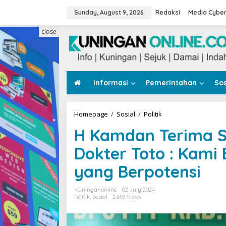
Skip
to
Sunday, August 9, 2026
Redaksi
Media Cybe
content
close
Informasi
Pemerintahan
Sos
H
Homepage
/
Sosial
/
Politik
Kamdan
H Kamdan Terima S
Terima
Surat
Dokter Toto : Kam
Penugasan
Dari
yang Berpotensi
PPP,
Dokter
Toto
Kuninganonline
02 July 2024
:
Politik
,
Sosial
2,693 Views
Kami
Bangga
Dapatkan