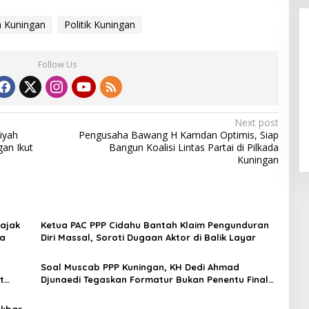
a Kuningan
Politik Kuningan
Follow Us
LPPL Kuningan Kian Melekat di
Next post
Hati Masyarakat, Dewas Dorong
iyah
Pengusaha Bawang H Kamdan Optimis, Siap
Inovasi Penyiaran Digital
an Ikut
Bangun Koalisi Lintas Partai di Pilkada
Kuningan
Pajak
Ketua PAC PPP Cidahu Bantah Klaim Pengunduran
ga
Diri Massal, Soroti Dugaan Aktor di Balik Layar
Soal Muscab PPP Kuningan, KH Dedi Ahmad
t
Djunaedi Tegaskan Formatur Bukan Penentu Final
Kepengurusan
Akbar,