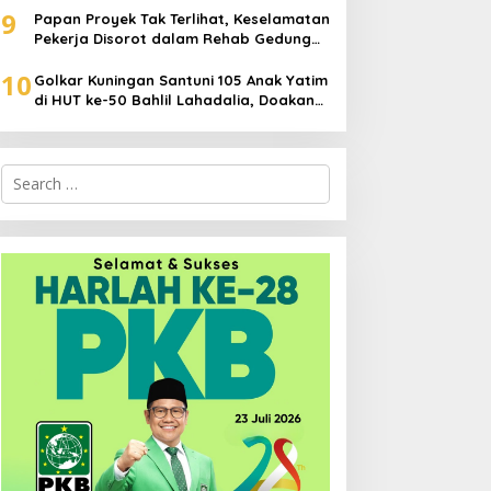
9
Papan Proyek Tak Terlihat, Keselamatan
Pekerja Disorot dalam Rehab Gedung
DPRD Kuningan
10
Golkar Kuningan Santuni 105 Anak Yatim
di HUT ke-50 Bahlil Lahadalia, Doakan
Partai Semakin Berjaya
Search
for: