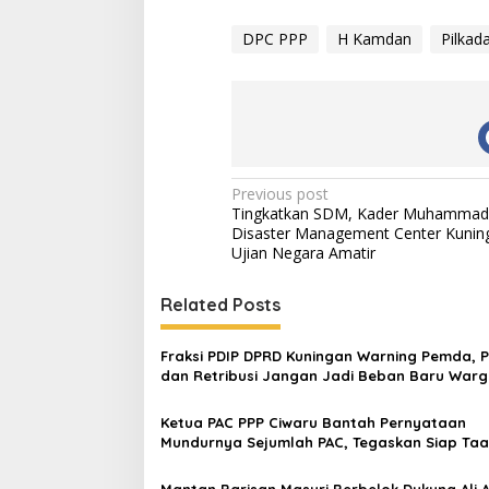
DPC PPP
H Kamdan
Pilkad
Post
Previous post
Tingkatkan SDM, Kader Muhammad
navigation
Disaster Management Center Kuning
Ujian Negara Amatir
Related Posts
Fraksi PDIP DPRD Kuningan Warning Pemda, 
dan Retribusi Jangan Jadi Beban Baru War
Ketua PAC PPP Ciwaru Bantah Pernyataan
Mundurnya Sejumlah PAC, Tegaskan Siap Taa
Keputusan DPP
Mantan Barisan Masuri Berbelok Dukung Ali 