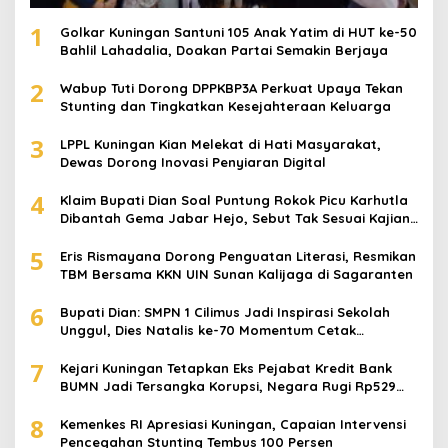
1
Golkar Kuningan Santuni 105 Anak Yatim di HUT ke-50
Bahlil Lahadalia, Doakan Partai Semakin Berjaya
2
Wabup Tuti Dorong DPPKBP3A Perkuat Upaya Tekan
Stunting dan Tingkatkan Kesejahteraan Keluarga
3
LPPL Kuningan Kian Melekat di Hati Masyarakat,
Dewas Dorong Inovasi Penyiaran Digital
4
Klaim Bupati Dian Soal Puntung Rokok Picu Karhutla
Dibantah Gema Jabar Hejo, Sebut Tak Sesuai Kajian
Ilmiah
5
Eris Rismayana Dorong Penguatan Literasi, Resmikan
TBM Bersama KKN UIN Sunan Kalijaga di Sagaranten
6
Bupati Dian: SMPN 1 Cilimus Jadi Inspirasi Sekolah
Unggul, Dies Natalis ke-70 Momentum Cetak
Generasi Emas
7
Kejari Kuningan Tetapkan Eks Pejabat Kredit Bank
BUMN Jadi Tersangka Korupsi, Negara Rugi Rp529
Juta
8
Kemenkes RI Apresiasi Kuningan, Capaian Intervensi
Pencegahan Stunting Tembus 100 Persen