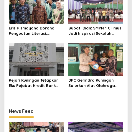
Eris Rismayana Dorong
Bupati Dian: SMPN 1 Cilimus
Penguatan Literasi,
Jadi Inspirasi Sekolah
Resmikan TBM Bersama
Unggul, Dies Natalis ke-70
KKN UIN Sunan Kalijaga di
Momentum Cetak Generasi
Sagaranten
Emas
Kejari Kuningan Tetapkan
DPC Gerindra Kuningan
Eks Pejabat Kredit Bank
Salurkan Alat Olahraga
BUMN Jadi Tersangka
untuk Masyarakat
Korupsi, Negara Rugi
Garawangi, Dorong
Rp529 Juta
Pembinaan Generasi Muda
News Feed