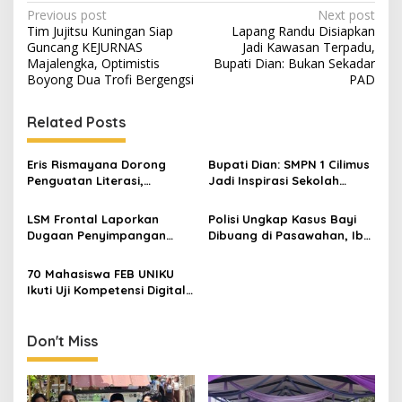
Post
Previous post
Next post
Tim Jujitsu Kuningan Siap
Lapang Randu Disiapkan
navigation
Guncang KEJURNAS
Jadi Kawasan Terpadu,
Majalengka, Optimistis
Bupati Dian: Bukan Sekadar
Boyong Dua Trofi Bergengsi
PAD
Related Posts
Eris Rismayana Dorong
Bupati Dian: SMPN 1 Cilimus
Penguatan Literasi,
Jadi Inspirasi Sekolah
Resmikan TBM Bersama
Unggul, Dies Natalis ke-70
KKN UIN Sunan Kalijaga di
Momentum Cetak Generasi
LSM Frontal Laporkan
Polisi Ungkap Kasus Bayi
Sagaranten
Emas
Dugaan Penyimpangan
Dibuang di Pasawahan, Ibu
Dana GU Disdik Rp3,1 Miliar
Kandung Berusia 19 Tahun
ke KPK, Uha: APBD Bukan
Jadi Tersangka
70 Mahasiswa FEB UNIKU
Dana Talangan Pejabat
Ikuti Uji Kompetensi Digital
Marketing, Siap Kantongi
Sertifikat BNSP
Don't Miss