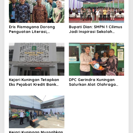
Eris Rismayana Dorong
Bupati Dian: SMPN 1 Cilimus
Penguatan Literasi,
Jadi Inspirasi Sekolah
Resmikan TBM Bersama
Unggul, Dies Natalis ke-70
KKN UIN Sunan Kalijaga di
Momentum Cetak Generasi
Sagaranten
Emas
Kejari Kuningan Tetapkan
DPC Gerindra Kuningan
Eks Pejabat Kredit Bank
Salurkan Alat Olahraga
BUMN Jadi Tersangka
untuk Masyarakat
Korupsi, Negara Rugi
Garawangi, Dorong
Rp529 Juta
Pembinaan Generasi Muda
Kejari Kuningan Musnahkan