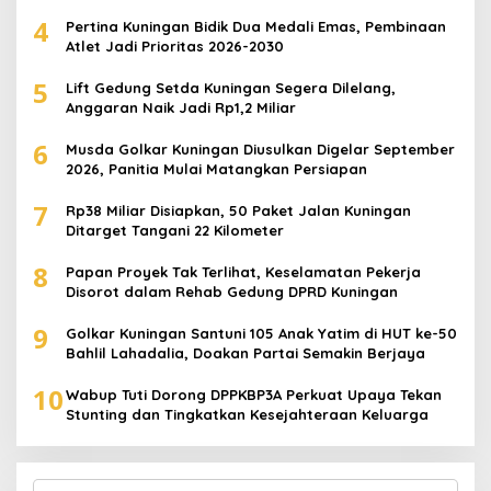
4
Pertina Kuningan Bidik Dua Medali Emas, Pembinaan
Atlet Jadi Prioritas 2026-2030
5
Lift Gedung Setda Kuningan Segera Dilelang,
Anggaran Naik Jadi Rp1,2 Miliar
6
Musda Golkar Kuningan Diusulkan Digelar September
2026, Panitia Mulai Matangkan Persiapan
7
Rp38 Miliar Disiapkan, 50 Paket Jalan Kuningan
Ditarget Tangani 22 Kilometer
8
Papan Proyek Tak Terlihat, Keselamatan Pekerja
Disorot dalam Rehab Gedung DPRD Kuningan
9
Golkar Kuningan Santuni 105 Anak Yatim di HUT ke-50
Bahlil Lahadalia, Doakan Partai Semakin Berjaya
10
Wabup Tuti Dorong DPPKBP3A Perkuat Upaya Tekan
Stunting dan Tingkatkan Kesejahteraan Keluarga
Search