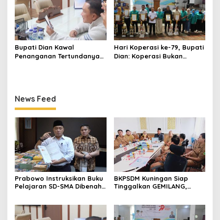
Bupati Dian Kawal
Hari Koperasi ke-79, Bupati
Penanganan Tertundanya
Dian: Koperasi Bukan
Keberangkatan 95 Jemaah
Sekadar Wadah Ekonomi,
Umrah Kuningan, Minta Hak
tapi Membangun
Jemaah Dipenuhi
Kesejahteraan
News Feed
Prabowo Instruksikan Buku
BKPSDM Kuningan Siap
Pelajaran SD-SMA Dibenahi,
Tinggalkan GEMILANG,
Jadikan Negara ASEAN
Beralih ke SIMATA BKN
sebagai Referensi
untuk Perkuat Sistem Merit
ASN