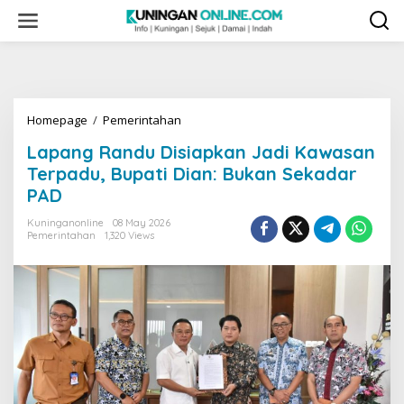
Skip
to
content
Lapang
Homepage
/
Pemerintahan
Randu
Lapang Randu Disiapkan Jadi Kawasan
Disiapkan
Jadi
Terpadu, Bupati Dian: Bukan Sekadar
Kawasan
PAD
Terpadu,
Bupati
Kuninganonline
08 May 2026
Dian:
Pemerintahan
1,320 Views
Bukan
Sekadar
PAD