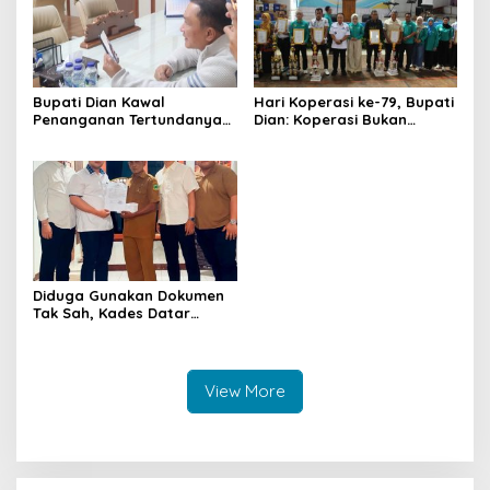
Bupati Dian Kawal
Hari Koperasi ke-79, Bupati
Penanganan Tertundanya
Dian: Koperasi Bukan
Keberangkatan 95 Jemaah
Sekadar Wadah Ekonomi,
Umrah Kuningan, Minta Hak
tapi Membangun
Jemaah Dipenuhi
Kesejahteraan
Diduga Gunakan Dokumen
Tak Sah, Kades Datar
Laporkan PT Bhakti Artha
Mulya ke Polisi
View More