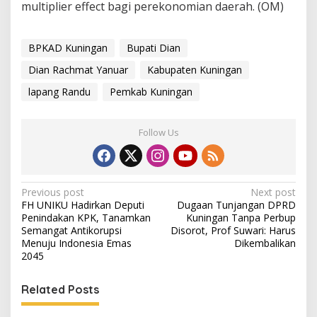
multiplier effect bagi perekonomian daerah. (OM)
BPKAD Kuningan
Bupati Dian
Dian Rachmat Yanuar
Kabupaten Kuningan
lapang Randu
Pemkab Kuningan
Follow Us
Post
Previous post
Next post
FH UNIKU Hadirkan Deputi
Dugaan Tunjangan DPRD
navigation
Penindakan KPK, Tanamkan
Kuningan Tanpa Perbup
Semangat Antikorupsi
Disorot, Prof Suwari: Harus
Menuju Indonesia Emas
Dikembalikan
2045
Related Posts