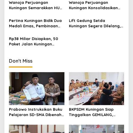
Wanoja Perjuangan
Wanoja Perjuangan
Kuningan Semarakkan HUT
Kuningan Konsolidasikan
ke-8 RI, Indah Nur Aliah:
Organisasi, Dukung
Perempuan Harus Sehat
Kegiatan Positif Generasi
Pertina Kuningan Bidik Dua
Lift Gedung Setda
dan Berdaya
Muda
Medali Emas, Pembinaan
Kuningan Segera Dilelang,
Atlet Jadi Prioritas 2026-
Anggaran Naik Jadi Rp1,2
2030
Miliar
Rp38 Miliar Disiapkan, 50
Paket Jalan Kuningan
Ditarget Tangani 22
Kilometer
Don't Miss
Prabowo Instruksikan Buku
BKPSDM Kuningan Siap
Pelajaran SD-SMA Dibenahi,
Tinggalkan GEMILANG,
Jadikan Negara ASEAN
Beralih ke SIMATA BKN
sebagai Referensi
untuk Perkuat Sistem Merit
ASN