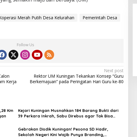
Koperasi Merah Putih Desa Kelurahan
Pemerintah Desa
Follow Us
Alhamdulillah! Rofia Lolos,
Penampilan “Pesta Panen” Elvy
Sukaesih Berbuah Manis
Next post
Calon
Rektor UM Kuningan Tekankan Konsep “Guru
am Kerja
Berkemajuan” pada Peringatan Hari Guru ke-80
5,28 Km
Kejari Kuningan Musnahkan 184 Barang Bukti dari
gan
39 Perkara Inkrah, Sabu Direbus agar Tak Bisa
Digunakan Lagi
Gebrakan Disdik Kuningan! Pesona SD Hadir,
Sekolah Negeri Kini Wajib Punya Branding,