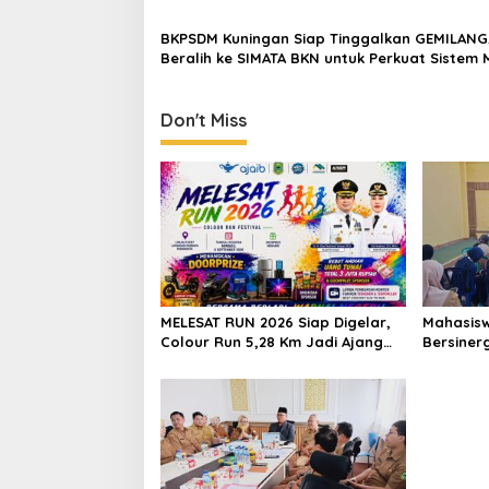
BKPSDM Kuningan Siap Tinggalkan GEMILANG
Beralih ke SIMATA BKN untuk Perkuat Sistem 
ASN
Don't Miss
MELESAT RUN 2026 Siap Digelar,
Mahasisw
Colour Run 5,28 Km Jadi Ajang
Bersiner
Sport Tourism dan Promosi
Puskesma
Kuningan
Cegah St
Perawata