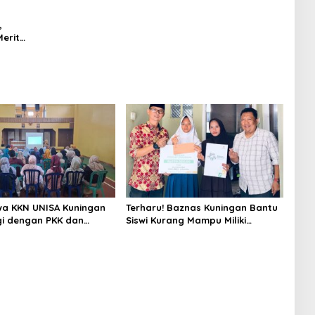
Digitalisasi, dan Robotika
,
Merit
a KKN UNISA Kuningan
Terharu! Baznas Kuningan Bantu
gi dengan PKK dan
Siswi Kurang Mampu Miliki
s, Fokus Edukasi ASI,
Seragam SMK, Semangat
unting hingga
Belajarnya Tak Pernah Padam
n Lansia