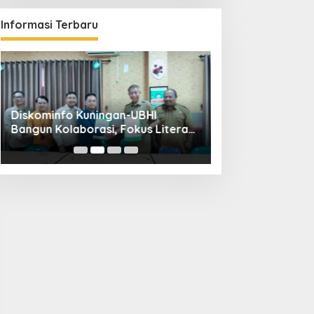
Informasi Terbaru
Diskominfo Kuningan-UBHI
Kuningan Weddin
Bangun Kolaborasi, Fokus Literasi
Hadirkan 65 Vend
Digital hingga Desa Digital
Pandapa Parama