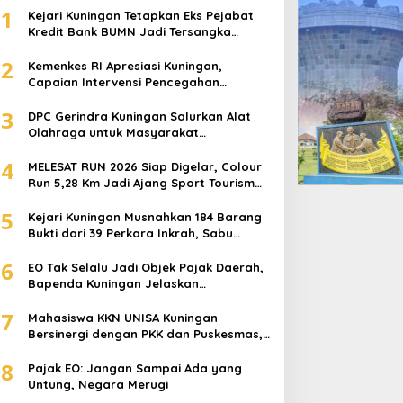
1
Kejari Kuningan Tetapkan Eks Pejabat
Kredit Bank BUMN Jadi Tersangka
Korupsi, Negara Rugi Rp529 Juta
2
Kemenkes RI Apresiasi Kuningan,
Capaian Intervensi Pencegahan
Stunting Tembus 100 Persen
3
DPC Gerindra Kuningan Salurkan Alat
Olahraga untuk Masyarakat
Garawangi, Dorong Pembinaan
4
Generasi Muda
MELESAT RUN 2026 Siap Digelar, Colour
Run 5,28 Km Jadi Ajang Sport Tourism
dan Promosi Kuningan
5
Kejari Kuningan Musnahkan 184 Barang
Bukti dari 39 Perkara Inkrah, Sabu
Direbus agar Tak Bisa Digunakan Lagi
6
EO Tak Selalu Jadi Objek Pajak Daerah,
Bapenda Kuningan Jelaskan
Mekanismenya
7
Mahasiswa KKN UNISA Kuningan
Bersinergi dengan PKK dan Puskesmas,
Fokus Edukasi ASI, Cegah Stunting
8
hingga Perawatan Lansia
Pajak EO: Jangan Sampai Ada yang
Untung, Negara Merugi