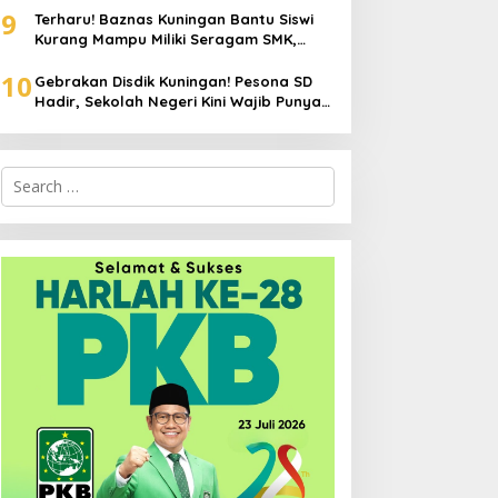
9
Terharu! Baznas Kuningan Bantu Siswi
Kurang Mampu Miliki Seragam SMK,
Semangat Belajarnya Tak Pernah
10
Padam
Gebrakan Disdik Kuningan! Pesona SD
Hadir, Sekolah Negeri Kini Wajib Punya
Branding, Digitalisasi, dan Robotika
Search
for: