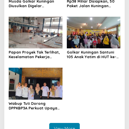
Musda Golkar Kuningan
Rp38 Miliar Disiapkan, 50
Diusulkan Digelar
Paket Jalan Kuningan
September 2026, Panitia
Ditarget Tangani 22
Mulai Matangkan Persiapan
Kilometer
Papan Proyek Tak Terlihat,
Golkar Kuningan Santuni
Keselamatan Pekerja
105 Anak Yatim di HUT ke-
Disorot dalam Rehab
50 Bahlil Lahadalia,
Gedung DPRD Kuningan
Doakan Partai Semakin
Berjaya
Wabup Tuti Dorong
DPPKBP3A Perkuat Upaya
Tekan Stunting dan
Tingkatkan Kesejahteraan
Keluarga
View More