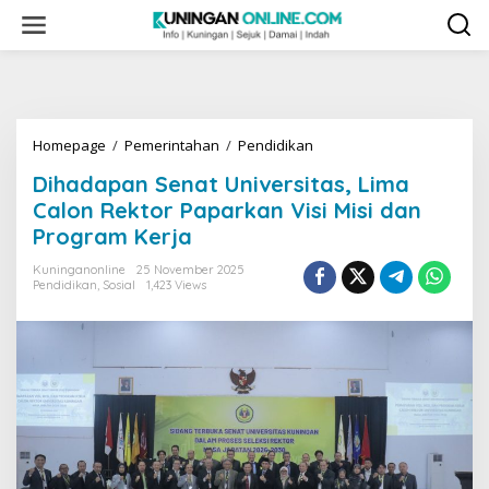
Skip
to
content
Dihadapan
Homepage
/
Pemerintahan
/
Pendidikan
Senat
Dihadapan Senat Universitas, Lima
Universitas,
Lima
Calon Rektor Paparkan Visi Misi dan
Calon
Program Kerja
Rektor
Paparkan
Kuninganonline
25 November 2025
Visi
Pendidikan
,
Sosial
1,423 Views
Misi
dan
Program
Kerja