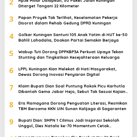
2
Rp38 Miliar Disiapkan, 50 Paket Jalan Kuningan
Ditarget Tangani 22 Kilometer
3
Papan Proyek Tak Terlihat, Keselamatan Pekerja
Disorot dalam Rehab Gedung DPRD Kuningan
4
Golkar Kuningan Santuni 105 Anak Yatim di HUT ke-50
Bahlil Lahadalia, Doakan Partai Semakin Berjaya
5
Wabup Tuti Dorong DPPKBP3A Perkuat Upaya Tekan
Stunting dan Tingkatkan Kesejahteraan Keluarga
6
LPPL Kuningan Kian Melekat di Hati Masyarakat,
Dewas Dorong Inovasi Penyiaran Digital
7
Klaim Bupati Dian Soal Puntung Rokok Picu Karhutla
Dibantah Gema Jabar Hejo, Sebut Tak Sesuai Kajian
Ilmiah
8
Eris Rismayana Dorong Penguatan Literasi, Resmikan
TBM Bersama KKN UIN Sunan Kalijaga di Sagaranten
9
Bupati Dian: SMPN 1 Cilimus Jadi Inspirasi Sekolah
Unggul, Dies Natalis ke-70 Momentum Cetak
Generasi Emas