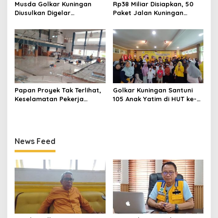
Musda Golkar Kuningan
Rp38 Miliar Disiapkan, 50
Diusulkan Digelar
Paket Jalan Kuningan
September 2026, Panitia
Ditarget Tangani 22
Mulai Matangkan Persiapan
Kilometer
Papan Proyek Tak Terlihat,
Golkar Kuningan Santuni
Keselamatan Pekerja
105 Anak Yatim di HUT ke-
Disorot dalam Rehab
50 Bahlil Lahadalia,
Gedung DPRD Kuningan
Doakan Partai Semakin
Berjaya
News Feed