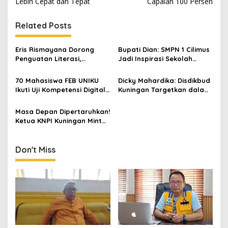
Lebih Cepat dan Tepat
Capaian 100 Persen
Related Posts
Eris Rismayana Dorong
Bupati Dian: SMPN 1 Cilimus
Penguatan Literasi,
Jadi Inspirasi Sekolah
Resmikan TBM Bersama
Unggul, Dies Natalis ke-70
KKN UIN Sunan Kalijaga di
Momentum Cetak Generasi
70 Mahasiswa FEB UNIKU
Dicky Mahardika: Disdikbud
Sagaranten
Emas
Ikuti Uji Kompetensi Digital
Kuningan Targetkan dalam
Marketing, Siap Kantongi
RPJMD Rata-rata Lama
Sertifikat BNSP
Sekolah Capai 8,5 Tahun,
Masa Depan Dipertaruhkan!
Angka ATS Terus Menurun
Ketua KNPI Kuningan Minta
Tawuran Pelajar Jadi
Evaluasi Besar
Don't Miss