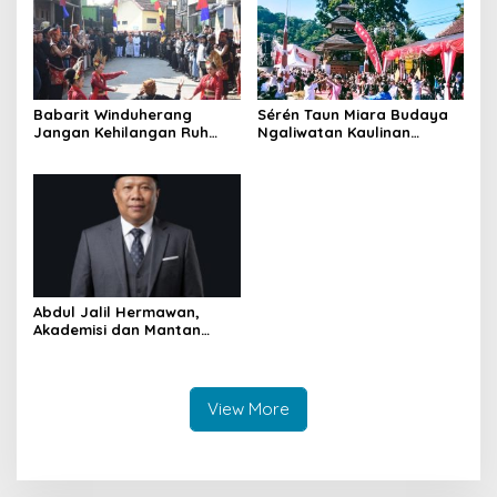
Babarit Winduherang
Sérén Taun Miara Budaya
Jangan Kehilangan Ruh
Ngaliwatan Kaulinan
Budayanya
Barudak
Abdul Jalil Hermawan,
Akademisi dan Mantan
Ketua Bawaslu yang Kini
Mengemban Amanah di
BAZNAS Kuningan
View More