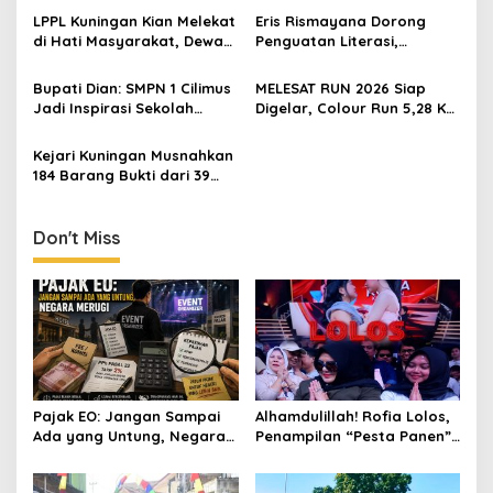
LPPL Kuningan Kian Melekat
Eris Rismayana Dorong
di Hati Masyarakat, Dewas
Penguatan Literasi,
Dorong Inovasi Penyiaran
Resmikan TBM Bersama
Digital
KKN UIN Sunan Kalijaga di
Bupati Dian: SMPN 1 Cilimus
MELESAT RUN 2026 Siap
Sagaranten
Jadi Inspirasi Sekolah
Digelar, Colour Run 5,28 Km
Unggul, Dies Natalis ke-70
Jadi Ajang Sport Tourism
Momentum Cetak Generasi
dan Promosi Kuningan
Kejari Kuningan Musnahkan
Emas
184 Barang Bukti dari 39
Perkara Inkrah, Sabu
Direbus agar Tak Bisa
Digunakan Lagi
Don't Miss
Pajak EO: Jangan Sampai
Alhamdulillah! Rofia Lolos,
Ada yang Untung, Negara
Penampilan “Pesta Panen”
Merugi
Elvy Sukaesih Berbuah
Manis