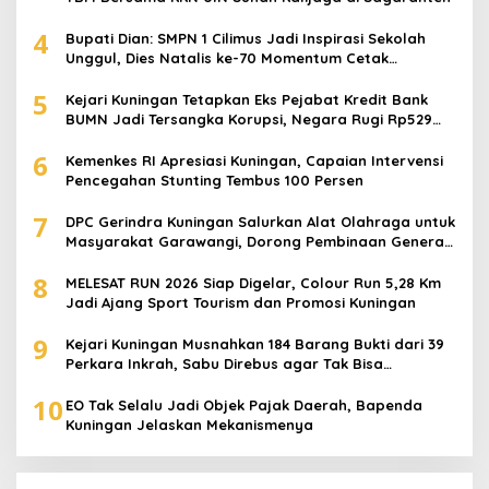
4
Bupati Dian: SMPN 1 Cilimus Jadi Inspirasi Sekolah
Unggul, Dies Natalis ke-70 Momentum Cetak
Generasi Emas
5
Kejari Kuningan Tetapkan Eks Pejabat Kredit Bank
BUMN Jadi Tersangka Korupsi, Negara Rugi Rp529
Juta
6
Kemenkes RI Apresiasi Kuningan, Capaian Intervensi
Pencegahan Stunting Tembus 100 Persen
7
DPC Gerindra Kuningan Salurkan Alat Olahraga untuk
Masyarakat Garawangi, Dorong Pembinaan Generasi
Muda
8
MELESAT RUN 2026 Siap Digelar, Colour Run 5,28 Km
Jadi Ajang Sport Tourism dan Promosi Kuningan
9
Kejari Kuningan Musnahkan 184 Barang Bukti dari 39
Perkara Inkrah, Sabu Direbus agar Tak Bisa
Digunakan Lagi
10
EO Tak Selalu Jadi Objek Pajak Daerah, Bapenda
Kuningan Jelaskan Mekanismenya