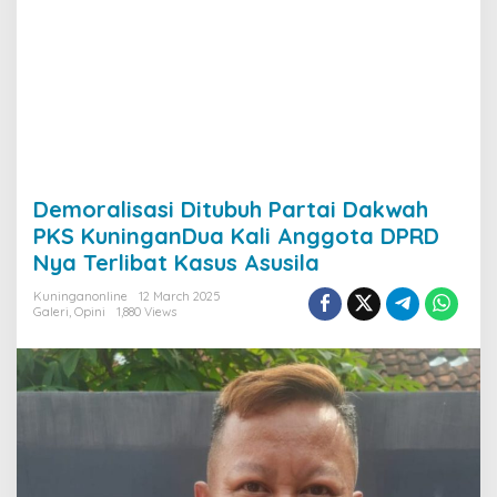
Demoralisasi Ditubuh Partai Dakwah
PKS KuninganDua Kali Anggota DPRD
Nya Terlibat Kasus Asusila
Kuninganonline
12 March 2025
Galeri
,
Opini
1,880 Views