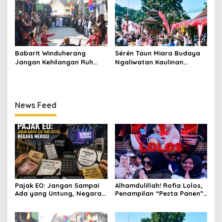
Babarit Winduherang
Sérén Taun Miara Budaya
Jangan Kehilangan Ruh
Ngaliwatan Kaulinan
Budayanya
Barudak
News Feed
Pajak EO: Jangan Sampai
Alhamdulillah! Rofia Lolos,
Ada yang Untung, Negara
Penampilan “Pesta Panen”
Merugi
Elvy Sukaesih Berbuah
Manis