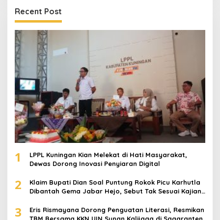
Recent Post
1
LPPL Kuningan Kian Melekat di Hati Masyarakat,
Dewas Dorong Inovasi Penyiaran Digital
2
Klaim Bupati Dian Soal Puntung Rokok Picu Karhutla
Dibantah Gema Jabar Hejo, Sebut Tak Sesuai Kajian
Ilmiah
3
Eris Rismayana Dorong Penguatan Literasi, Resmikan
TBM Bersama KKN UIN Sunan Kalijaga di Sagaranten