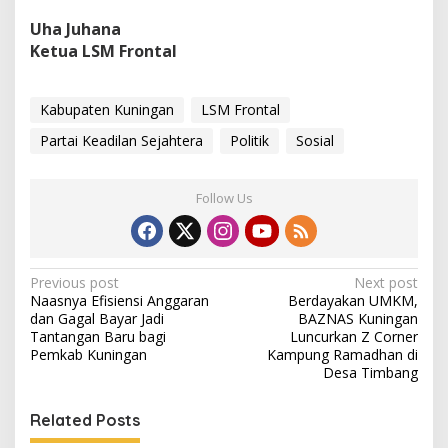
Uha Juhana
Ketua LSM Frontal
Kabupaten Kuningan
LSM Frontal
Partai Keadilan Sejahtera
Politik
Sosial
Follow Us
Post
Previous post
Next post
Naasnya Efisiensi Anggaran
Berdayakan UMKM,
navigation
dan Gagal Bayar Jadi
BAZNAS Kuningan
Tantangan Baru bagi
Luncurkan Z Corner
Pemkab Kuningan
Kampung Ramadhan di
Desa Timbang
Related Posts