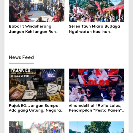
Babarit Winduherang
Sérén Taun Miara Budaya
Jangan Kehilangan Ruh
Ngaliwatan Kaulinan
Budayanya
Barudak
News Feed
Pajak EO: Jangan Sampai
Alhamdulillah! Rofia Lolos,
Ada yang Untung, Negara
Penampilan “Pesta Panen”
Merugi
Elvy Sukaesih Berbuah
Manis