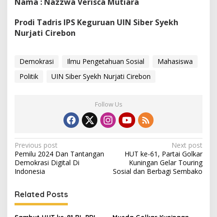
Nama : Nazzwa Verisca Mutiara
Prodi Tadris IPS Keguruan UIN Siber Syekh
Nurjati Cirebon
Demokrasi
Ilmu Pengetahuan Sosial
Mahasiswa
Politik
UIN Siber Syekh Nurjati Cirebon
Follow Us
Post
Previous post
Next post
Pemilu 2024 Dan Tantangan
HUT ke-61, Partai Golkar
navigation
Demokrasi Digital Di
Kuningan Gelar Touring
Indonesia
Sosial dan Berbagi Sembako
Related Posts
Sambut HUT ke-81 RI, PDI
Musda Golkar Kuningan