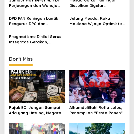
Perjuangan dan Wanoja
Diusulkan Digelar
Perjuangan Bangun
September 2026, Panitia
Kebersamaan Bersama
Mulai Matangkan Persiapan
DPD PAN Kuningan Lantik
Jelang Musda, Raka
Karang Taruna
Pengurus DPC dan
Maulana Wijaya Optimistis
Relawan, Targetkan
Asep Kembali Pimpin DPD
Minimal Satu Dapil Satu
Golkar Kuningan
Pragmatisme Dinilai Gerus
Kursi
Integritas Gerakan,
ALAMKU: Ancaman Serius
bagi Demokrasi
Don't Miss
Pajak EO: Jangan Sampai
Alhamdulillah! Rofia Lolos,
Ada yang Untung, Negara
Penampilan “Pesta Panen”
Merugi
Elvy Sukaesih Berbuah
Manis