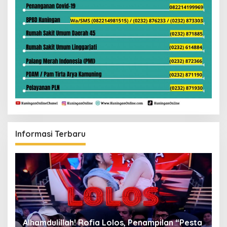
Informasi Terbaru
Alhamdulillah! Rofia Lolos, Penampilan “Pesta
D