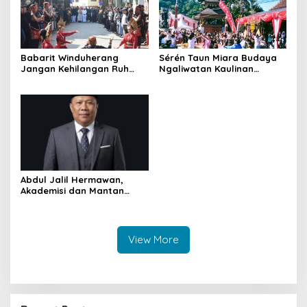
Babarit Winduherang
Sérén Taun Miara Budaya
Jangan Kehilangan Ruh
Ngaliwatan Kaulinan
Budayanya
Barudak
Abdul Jalil Hermawan,
Akademisi dan Mantan
Ketua Bawaslu yang Kini
Mengemban Amanah di
BAZNAS Kuningan
View More