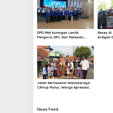
DPD PAN Kuningan Lantik
Reses di
Pengurus DPC dan Relawan,
Ardiyan 
Targetkan Minimal Satu Dapil
Tahun La
Satu Kursi
Program L
KK
Jalan Kertawana–Wanasaraya–
Cihirup Mulus, Warga Apresiasi
Perjuangan Anggota DPR RI
Rokhmat Ardiyan
News Feed