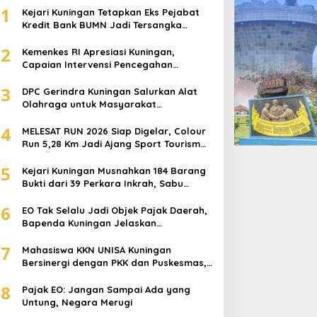
1
Kejari Kuningan Tetapkan Eks Pejabat
Kredit Bank BUMN Jadi Tersangka
Korupsi, Negara Rugi Rp529 Juta
2
Kemenkes RI Apresiasi Kuningan,
Capaian Intervensi Pencegahan
Stunting Tembus 100 Persen
3
DPC Gerindra Kuningan Salurkan Alat
Olahraga untuk Masyarakat
Garawangi, Dorong Pembinaan
4
Generasi Muda
MELESAT RUN 2026 Siap Digelar, Colour
Run 5,28 Km Jadi Ajang Sport Tourism
dan Promosi Kuningan
5
Kejari Kuningan Musnahkan 184 Barang
Bukti dari 39 Perkara Inkrah, Sabu
Direbus agar Tak Bisa Digunakan Lagi
6
EO Tak Selalu Jadi Objek Pajak Daerah,
Bapenda Kuningan Jelaskan
Mekanismenya
7
Mahasiswa KKN UNISA Kuningan
Bersinergi dengan PKK dan Puskesmas,
Fokus Edukasi ASI, Cegah Stunting
8
hingga Perawatan Lansia
Pajak EO: Jangan Sampai Ada yang
Untung, Negara Merugi