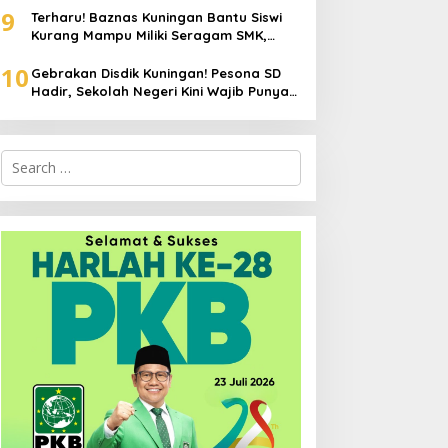
9
Terharu! Baznas Kuningan Bantu Siswi
Kurang Mampu Miliki Seragam SMK,
Semangat Belajarnya Tak Pernah
10
Padam
Gebrakan Disdik Kuningan! Pesona SD
Hadir, Sekolah Negeri Kini Wajib Punya
Branding, Digitalisasi, dan Robotika
Search
for: