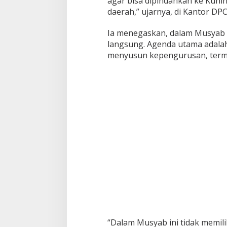
agar bisa dipindahkan ke Kuni
daerah,” ujarnya, di Kantor DP
Ia menegaskan, dalam Musyab P
langsung. Agenda utama adalah
menyusun kepengurusan, term
“Dalam Musyab ini tidak memili