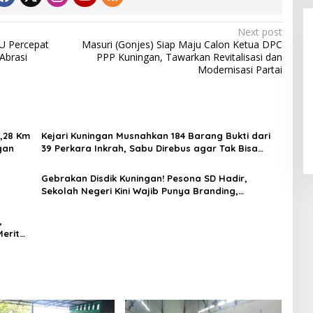
Next post
U Percepat
Masuri (Gonjes) Siap Maju Calon Ketua DPC
Abrasi
PPP Kuningan, Tawarkan Revitalisasi dan
Modernisasi Partai
Alhamdulillah! Rofia Lolos,
Penampilan “Pesta Panen” Elvy
5,28 Km
Kejari Kuningan Musnahkan 184 Barang Bukti dari
Sukaesih Berbuah Manis
gan
39 Perkara Inkrah, Sabu Direbus agar Tak Bisa
Digunakan Lagi
Gebrakan Disdik Kuningan! Pesona SD Hadir,
Sekolah Negeri Kini Wajib Punya Branding,
Digitalisasi, dan Robotika
,
Merit