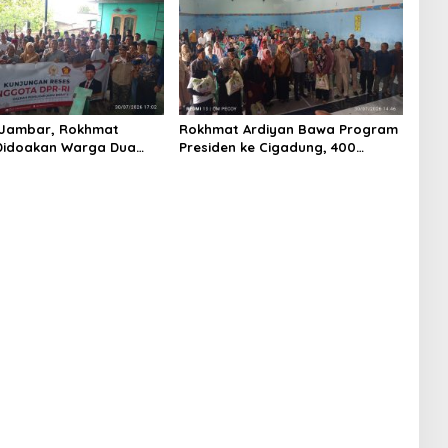
 Jambar, Rokhmat
Rokhmat Ardiyan Bawa Program
Didoakan Warga Dua
Presiden ke Cigadung, 400
lu, Kini Kembali Bawa
Sambungan Listrik Gratis
istrik Gratis untuk 49
Disalurkan