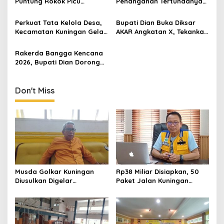
Puntung Rokok Picu
Penanganan Tertundanya
Karhutla Dibantah Gema
Keberangkatan 95 Jemaah
Jabar Hejo, Sebut Tak
Umrah Kuningan, Minta Hak
Perkuat Tata Kelola Desa,
Bupati Dian Buka Diksar
Sesuai Kajian Ilmiah
Jemaah Dipenuhi
Kecamatan Kuningan Gelar
AKAR Angkatan X, Tekankan
Pembinaan Administrasi
Pentingnya Karakter dan
dan Keuangan
Kepedulian Lingkungan
Rakerda Bangga Kencana
2026, Bupati Dian Dorong
Sinergi Lintas Sektor
Bangun Keluarga
Berkualitas
Don't Miss
Musda Golkar Kuningan
Rp38 Miliar Disiapkan, 50
Diusulkan Digelar
Paket Jalan Kuningan
September 2026, Panitia
Ditarget Tangani 22
Mulai Matangkan Persiapan
Kilometer