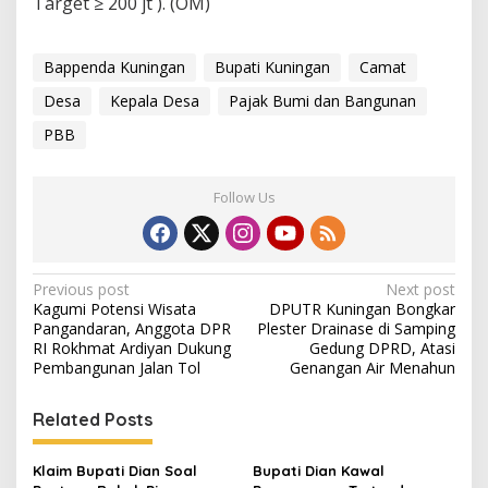
Target ≥ 200 jt ). (OM)
Bappenda Kuningan
Bupati Kuningan
Camat
Desa
Kepala Desa
Pajak Bumi dan Bangunan
PBB
Follow Us
Post
Previous post
Next post
Kagumi Potensi Wisata
DPUTR Kuningan Bongkar
navigation
Pangandaran, Anggota DPR
Plester Drainase di Samping
RI Rokhmat Ardiyan Dukung
Gedung DPRD, Atasi
Pembangunan Jalan Tol
Genangan Air Menahun
Related Posts
Klaim Bupati Dian Soal
Bupati Dian Kawal