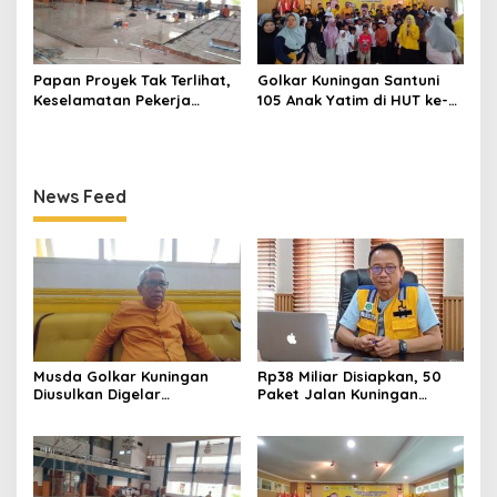
Papan Proyek Tak Terlihat,
Golkar Kuningan Santuni
Keselamatan Pekerja
105 Anak Yatim di HUT ke-
Disorot dalam Rehab
50 Bahlil Lahadalia,
Gedung DPRD Kuningan
Doakan Partai Semakin
Berjaya
News Feed
Musda Golkar Kuningan
Rp38 Miliar Disiapkan, 50
Diusulkan Digelar
Paket Jalan Kuningan
September 2026, Panitia
Ditarget Tangani 22
Mulai Matangkan Persiapan
Kilometer