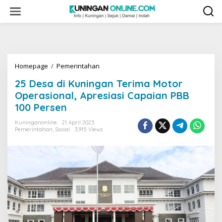
Skip
to
content
25
Homepage
/
Pemerintahan
Desa
25 Desa di Kuningan Terima Motor
di
Kuningan
Operasional, Apresiasi Capaian PBB
Terima
100 Persen
Motor
Operasional,
Kuninganonline
21 April 2025
Apresiasi
Pemerintahan
,
Sosial
3,915 Views
Capaian
PBB
100
Persen