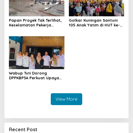
Papan Proyek Tak Terlihat,
Golkar Kuningan Santuni
Keselamatan Pekerja
105 Anak Yatim di HUT ke-
Disorot dalam Rehab
50 Bahlil Lahadalia,
Gedung DPRD Kuningan
Doakan Partai Semakin
Berjaya
Wabup Tuti Dorong
DPPKBP3A Perkuat Upaya
Tekan Stunting dan
Tingkatkan Kesejahteraan
Keluarga
View More
Recent Post