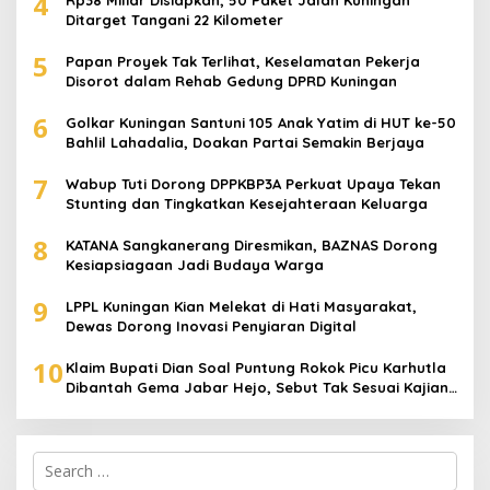
4
Rp38 Miliar Disiapkan, 50 Paket Jalan Kuningan
Ditarget Tangani 22 Kilometer
5
Papan Proyek Tak Terlihat, Keselamatan Pekerja
Disorot dalam Rehab Gedung DPRD Kuningan
6
Golkar Kuningan Santuni 105 Anak Yatim di HUT ke-50
Bahlil Lahadalia, Doakan Partai Semakin Berjaya
7
Wabup Tuti Dorong DPPKBP3A Perkuat Upaya Tekan
Stunting dan Tingkatkan Kesejahteraan Keluarga
8
KATANA Sangkanerang Diresmikan, BAZNAS Dorong
Kesiapsiagaan Jadi Budaya Warga
9
LPPL Kuningan Kian Melekat di Hati Masyarakat,
Dewas Dorong Inovasi Penyiaran Digital
10
Klaim Bupati Dian Soal Puntung Rokok Picu Karhutla
Dibantah Gema Jabar Hejo, Sebut Tak Sesuai Kajian
Ilmiah
Search
for: